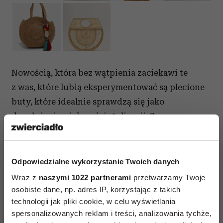
Nowością, która bez wątpienia zaciekawi te
z was, które lubią eksperymentować są plecione
buty, które idealnie sprawdzą się jako
dopełnienie większości stylizacji. Są
uniwersalne, stylowe i przede wszystkim
wygodne. Niezależnie od tego, jaki model
wybierzemy - buty na wysokim obcasie, czółenka
Odpowiedzialne wykorzystanie Twoich danych
czy baleriny.
Wraz z
naszymi 1022 partnerami
przetwarzamy Twoje
osobiste dane, np. adres IP, korzystając z takich
technologii jak pliki cookie, w celu wyświetlania
spersonalizowanych reklam i treści, analizowania tychże,