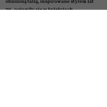
obniżoną talią, inspirowane stylem lat
20., pojawiły się w kolekcjach
największych domów mody i
zapowiadają się na jeden z
najważniejszych trendów jesieni 2026.
Spis treści:
Obniżona talia wraca na jesień 2026. Skąd
pochodzi trend dropped waist?
Sukienki i spódnice z obniżoną talią na
wybiegach jesień 2026
Jak nosić sukienki i spódnice dropped
waist jesienią 2026?