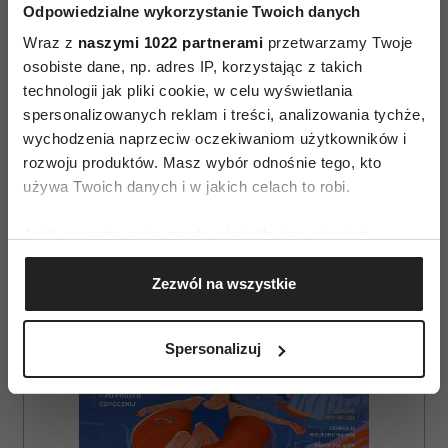
Odpowiedzialne wykorzystanie Twoich danych
Wraz z
naszymi 1022 partnerami
przetwarzamy Twoje
osobiste dane, np. adres IP, korzystając z takich
technologii jak pliki cookie, w celu wyświetlania
spersonalizowanych reklam i treści, analizowania tychże,
wychodzenia naprzeciw oczekiwaniom użytkowników i
AUTOPROMOCJA
rozwoju produktów. Masz wybór odnośnie tego, kto
używa Twoich danych i w jakich celach to robi.
Jeśli wyrazisz na to zgodę, chcielibyśmy również:
Gromadzić dane dotyczące Twojej lokalizacji
Zezwól na wszystkie
geograficznej z dokładnością nawet do kilku metrów
Identyfikować Twoje urządzenie, aktywnie
analizując charakteryzującego je zbiory danych
Spersonalizuj
(fingerprinting, czyli wirtualny odcisk palca)
Dowiedz się więcej odnośnie tego, jak Twoje osobiste
dane są przetwarzane oraz ustaw własne preferencje w
sekcji szczegółów
. W Deklaracji plików cookie możesz