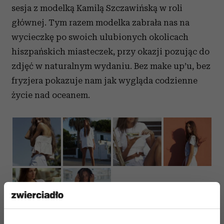
sesja z modelką Kamilą Szczawińską w roli
głównej. Tym razem modelka zabrała nas na
wycieczkę po swoich ulubionych okolicach
hiszpańskich miasteczek, przy okazji pozując do
zdjęć w naturalnym wydaniu. Bez make up’u, bez
fryzjera pokazuje nam jak wygląda codzienne
życie nad oceanem.