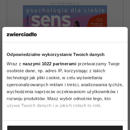
AUTOPROMOCJA
Odpowiedzialne wykorzystanie Twoich danych
Wraz z
naszymi 1022 partnerami
przetwarzamy Twoje
osobiste dane, np. adres IP, korzystając z takich
technologii jak pliki cookie, w celu wyświetlania
spersonalizowanych reklam i treści, analizowania tychże,
wychodzenia naprzeciw oczekiwaniom użytkowników i
rozwoju produktów. Masz wybór odnośnie tego, kto
używa Twoich danych i w jakich celach to robi.
ZAMÓW
Jeśli wyrazisz na to zgodę, chcielibyśmy również:
Gromadzić dane dotyczące Twojej lokalizacji
WYDANIE DRUKOWANE