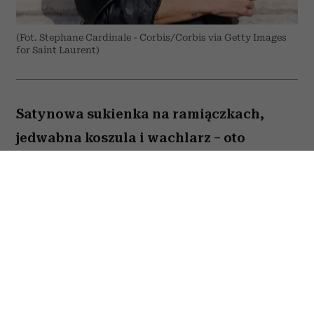
(Fot. Stephane Cardinale - Corbis/Corbis via Getty Images
for Saint Laurent)
Satynowa sukienka na ramiączkach,
jedwabna koszula i wachlarz – oto
przepis supermodelki na elegancję przy
ponad 30 stopniach Celsjusza.
Kate Moss
przyjechała do Paryża na Men's
Fashion Week i trafiła prosto w serce francuskiej
fali upałów. Ale – co nikogo chyba nie zaskoczyło
– modelka nie zamierzała odpuszczać sobie tylko