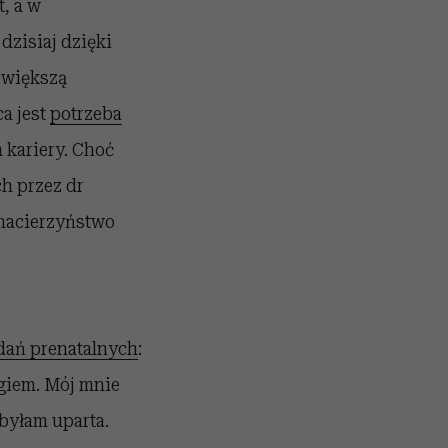
t, a w
dzisiaj dzięki
z większą
a jest
potrzeba
 kariery. Choć
h przez dr
 macierzyństwo
dań prenatalnych
:
ogiem. Mój mnie
 byłam uparta.