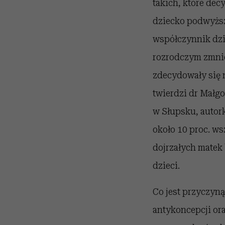
takich, które dec
dziecko podwyższył
współczynnik dzie
rozrodczym zmniej
zdecydowały się na
twierdzi dr Małg
w Słupsku, autor
około 10 proc. ws
dojrzałych matek
dzieci.
Co jest przyczyną
antykoncepcji or