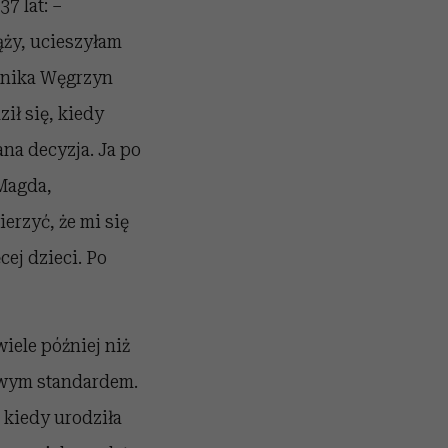
7 lat: –
ąży, ucieszyłam
Monika Węgrzyn
ił się, kiedy
ana decyzja. Ja po
 Magda,
erzyć, że mi się
cej dzieci. Po
iele później niż
owym standardem.
 kiedy urodziła