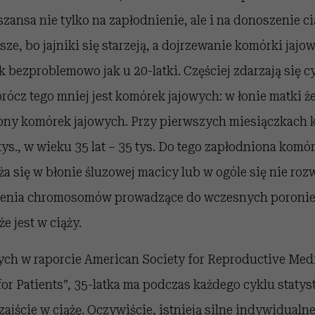
zansa nie tylko na zapłodnienie, ale i na donoszenie ci
jsze, bo jajniki się starzeją, a dojrzewanie komórki jajo
k bezproblemowo jak u 20-latki. Częściej zdarzają się c
rócz tego mniej jest komórek jajowych: w łonie matki ż
ony komórek jajowych. Przy pierwszych miesiączkach 
 tys., w wieku 35 lat – 35 tys. Do tego zapłodniona komó
ża się w błonie śluzowej macicy lub w ogóle się nie rozw
zenia chromosomów prowadzące do wczesnych poronie
e jest w ciąży.
ych w raporcie American Society for Reproductive Med
 for Patients”, 35-latka ma podczas każdego cyklu statys
zajście w ciążę. Oczywiście, istnieją silne indywidualne