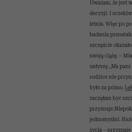
Uważam, że jest w
decyzji. I oczeki
letnia. Więc po p
badania prenataln
szczęście okazało
swoją ciążę. – Mia
usłyszę „Ma pani
rodzice nie przys
było za późno.
Lęk
zaczęłam być szc
przyznaje.Niepoko
jednomyślni. Biol
życia – przyznaje