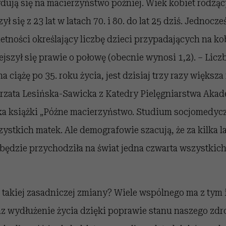
ydują się na macierzyństwo później. Wiek kobiet rodzą
 się z 23 lat w latach 70. i 80. do lat 25 dziś. Jednocze
tności określający liczbę dzieci przypadających na ko
szył się prawie o połowę (obecnie wynosi 1,2). – Liczb
 ciążę po 35. roku życia, jest dzisiaj trzy razy większa 
orzata Lesińska-Sawicka z Katedry Pielęgniarstwa Akad
ka książki „Późne macierzyństwo. Studium socjomedyczn
zystkich matek. Ale demografowie szacują, że za kilka l
 będzie przychodziła na świat jedna czwarta wszystki
 takiej zasadniczej zmiany? Wiele wspólnego ma z tym 
az wydłużenie życia dzięki poprawie stanu naszego zdr