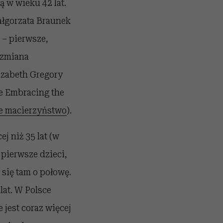
ą w wieku 42 lat.
Małgorzata Braunek
 – pierwsze,
a zmiana
lizabeth Gregory
e Embracing the
e macierzyństwo
).
j niż 35 lat (w
 pierwsze dzieci,
 się tam o połowę.
 lat. W Polsce
 jest coraz więcej