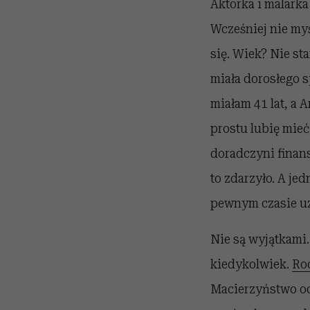
Aktorka i malarka
Wcześniej nie myś
się. Wiek? Nie s
miała dorosłego s
miałam 41 lat, a 
prostu lubię mieć
doradczyni finans
to zdarzyło. A je
pewnym czasie uz
Nie są wyjątkami.
kiedykolwiek.
Rod
Macierzyństwo od