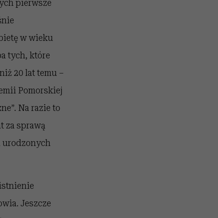
cych pierwsze
śnie
bietę w wieku
a tych, które
niż 20 lat temu –
emii Pomorskiej
e”. Na razie to
at za sprawą
ch urodzonych
istnienie
owia. Jeszcze