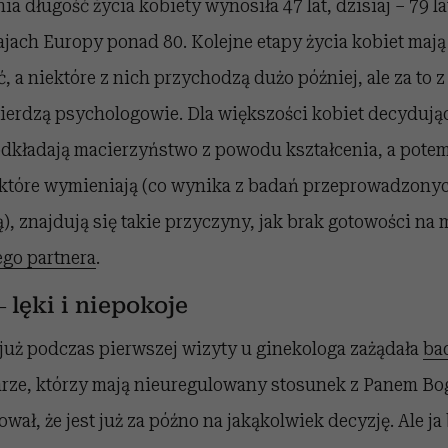
a długość życia kobiety wynosiła 47 lat, dzisiaj – 79 la
jach Europy ponad 80. Kolejne etapy życia kobiet mają 
, a niektóre z nich przychodzą dużo później, ale za to 
ierdzą psychologowie. Dla większości kobiet decydując
dkładają macierzyństwo z powodu kształcenia, a potem
tóre wymieniają (co wynika z badań przeprowadzonyc
, znajdują się takie przyczyny, jak brak gotowości na
ego partnera
.
 lęki i niepokoje
uż podczas pierwszej wizyty u ginekologa zażądała
ba
karze, którzy mają nieuregulowany stosunek z Panem B
wał, że jest już za późno na jakąkolwiek decyzję. Ale ja