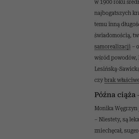
w 1900 roku średni
najbogatszych kra
temu inną długość
świadomością, tw
samorealizacji
– o
wśród powodów, k
Lesińską-Sawicką)
czy
brak właściw
Późna ciąża –
Monika Węgrzyn j
– Niestety, są le
zniechęcał, sugero