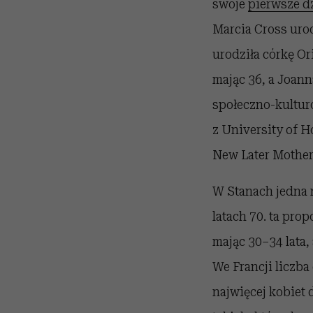
swoje
pierwsze d
Marcia Cross urod
urodziła córkę Or
mając 36, a Joann
społeczno-kulturo
z University of 
New Later Mother
W Stanach jedna n
latach 70. ta prop
mając 30–34 lata,
We Francji liczba 
najwięcej kobiet 