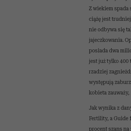
Z wiekiem spada s
ciążę jest trudnie
nie odbywa się ta
jajeczkowania. Op
posiada dwa mili
jest już tylko 400
rzadziej zagnieżd
występują zabur
kobieta zauważy, ż
Jak wynika z dan
Fertility, a Guide
procent szans na 