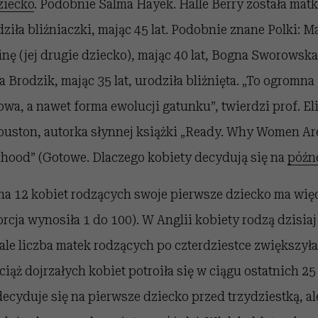
ziecko
. Podobnie Salma Hayek. Halle Berry została matk
ziła bliźniaczki, mając 45 lat. Podobnie znane Polki: 
inę (jej drugie dziecko), mając 40 lat, Bogna Sworowska
a Brodzik, mając 35 lat, urodziła bliźnięta. „To ogromn
wa, a nawet forma ewolucji gatunku”, twierdzi prof. E
Houston, autorka słynnej książki „Ready. Why Women Ar
hood” (Gotowe. Dlaczego kobiety decydują się na
późn
a 12 kobiet rodzących swoje pierwsze dziecko ma więce
orcja wynosiła 1 do 100). W Anglii kobiety rodzą dzisiaj
 ale liczba matek rodzących po czterdziestce zwiększyła
ciąż dojrzałych kobiet potroiła się w ciągu ostatnich 25
decyduje się na pierwsze dziecko przed trzydziestką, ale