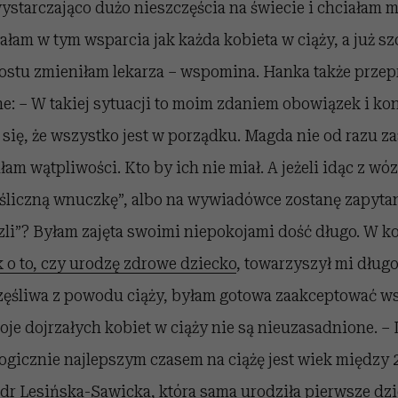
ystarczająco dużo nieszczęścia na świecie i chciałam 
wałam w tym wsparcia jak każda kobieta w ciąży, a już sz
rostu zmieniłam lekarza – wspomina. Hanka także prze
e: – W takiej sytuacji to moim zdaniem obowiązek i ko
 się, że wszystko jest w porządku. Magda nie od razu z
łam wątpliwości. Kto by ich nie miał. A jeżeli idąc z wó
 śliczną wnuczkę”, albo na wywiadówce zostanę zapytan
zli”? Byłam zajęta swoimi niepokojami dość długo. W k
 o to, czy urodzę zdrowe dziecko
, towarzyszył mi długo
zęśliwa z powodu ciąży, byłam gotowa zaakceptować w
je dojrzałych kobiet w ciąży nie są nieuzasadnione. – 
ogicznie najlepszym czasem na ciążę jest wiek między 2
 dr Lesińska-Sawicka, która sama urodziła pierwsze dzie