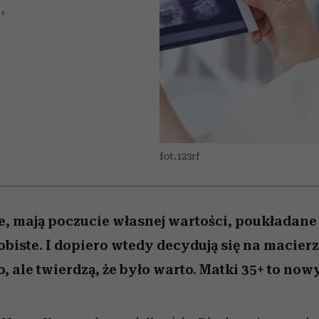
 5,
osób, które biorą na siebie za
powinien znać odpowiedź
Wiemy, gdzie go kupić
Miller s. 5, odc. 6]
sezon jesień–zima 2
mężczyzna jest mn
16
dużo
reaktywny”
fot.123rf
e, mają poczucie własnej wartości, poukładane
biste. I dopiero wtedy decydują się na macier
, ale twierdzą, że było warto. Matki 35+ to now