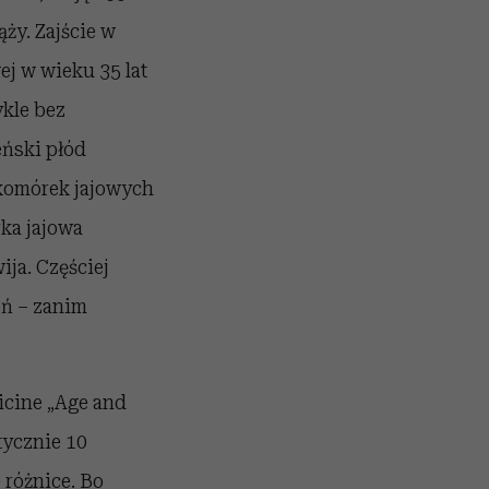
ąży. Zajście w
wej w wieku 35 lat
ykle bez
eński płód
komórek jajowych
rka jajowa
ija. Częściej
ń – zanim
icine „Age and
tycznie 10
 różnice. Bo