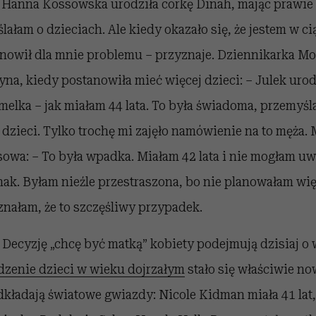
 Hanna Kossowska urodziła córkę Dinah, mając prawie 3
lałam o dzieciach. Ale kiedy okazało się, że jestem w ci
tanowił dla mnie problemu – przyznaje. Dziennikarka 
yna, kiedy postanowiła mieć więcej dzieci: – Julek urodz
Amelka – jak miałam 44 lata. To była świadoma, przemyśl
 dzieci. Tylko trochę mi zajęło namówienie na to męża.
owa: – To była wpadka. Miałam 42 lata i nie mogłam uwi
dnak. Byłam nieźle przestraszona, bo nie planowałam wię
nałam, że to szczęśliwy przypadek.
 Decyzję „chcę być matką” kobiety podejmują dzisiaj o w
zenie dzieci w wieku dojrzałym
stało się właściwie n
kładają światowe gwiazdy: Nicole Kidman miała 41 lat,