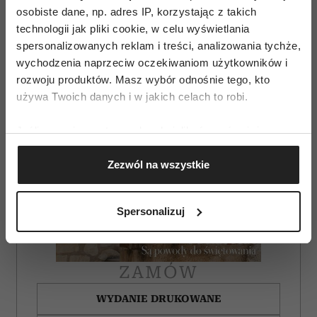
osobiste dane, np. adres IP, korzystając z takich
technologii jak pliki cookie, w celu wyświetlania
spersonalizowanych reklam i treści, analizowania tychże,
wychodzenia naprzeciw oczekiwaniom użytkowników i
rozwoju produktów. Masz wybór odnośnie tego, kto
używa Twoich danych i w jakich celach to robi.
Jeśli wyrazisz na to zgodę, chcielibyśmy również:
Gromadzić dane dotyczące Twojej lokalizacji
Zezwól na wszystkie
geograficznej z dokładnością nawet do kilku metrów
Identyfikować Twoje urządzenie, aktywnie
analizując charakteryzującego je zbiory danych
Spersonalizuj
(fingerprinting, czyli wirtualny odcisk palca)
Dowiedz się więcej odnośnie tego, jak Twoje osobiste
dane są przetwarzane oraz ustaw własne preferencje w
ZAMÓW
sekcji szczegółów
. W Deklaracji plików cookie możesz
zmienić lub wycofać swoją zgodę w dowolnej chwili.
WYDANIE DRUKOWANE