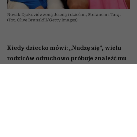
Novak Djoković z żoną Jeleną i dziećmi, Stefanem i Tarą.
(Fot. Clive Brunskill/Getty Images)
Kiedy dziecko mówi: „Nudzę się”, wielu
rodziców odruchowo próbuje znaleźć mu
jakieś zajęcie. Proponują wspólną
zabawę, podsuwają książkę albo
pozwalają włączyć bajkę. Novak Djoković
uważa jednak, że wcale nie trzeba
reagować w ten sposób. Jego zdaniem
nuda nie jest problemem, który należy jak
najszybciej rozwiązać. Przeciwnie. To