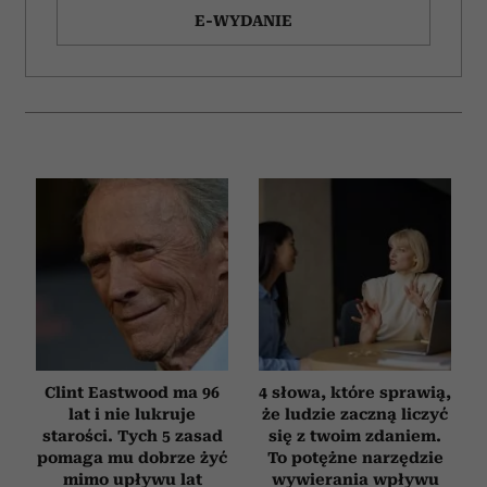
Wykorzystujemy pliki cookie do spersonalizowania treści
E-WYDANIE
i reklam, aby oferować funkcje społecznościowe i
analizować ruch w naszej witrynie. Informacje o tym, jak
korzystasz z naszej witryny, udostępniamy partnerom
społecznościowym, reklamowym i analitycznym.
Partnerzy mogą połączyć te informacje z innymi danymi
otrzymanymi od Ciebie lub uzyskanymi podczas
korzystania z ich usług.
Clint Eastwood ma 96
4 słowa, które sprawią,
lat i nie lukruje
że ludzie zaczną liczyć
starości. Tych 5 zasad
się z twoim zdaniem.
pomaga mu dobrze żyć
To potężne narzędzie
mimo upływu lat
wywierania wpływu