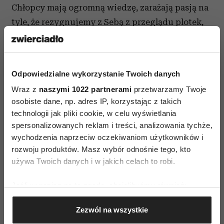
Chłopcy mają ogromną wiedzę, zarażają pasją na
tyle, że rezygnujemy z Sebą z przeglądu plotek,
a wsłuchujemy się w ich opowieści
z zainteresowaniem.
Czy Warszawa doceni niuanse smaku, zapachu
Odpowiedzialne wykorzystanie Twoich danych
i kreacji drinków? Sprawdzam to na
Wraz z
naszymi 1022 partnerami
przetwarzamy Twoje
osobiste dane, np. adres IP, korzystając z takich
najtwardszym znanym mi zawodniku.
technologii jak pliki cookie, w celu wyświetlania
Ulubionym szotem Lizaka jest Wściekły Pies.
spersonalizowanych reklam i treści, analizowania tychże,
Zamawiam mu Płonącą Sukę. Gasną światła,
wychodzenia naprzeciw oczekiwaniom użytkowników i
barmani tańczą z płonącą whisky. Famous Grouse
rozwoju produktów. Masz wybór odnośnie tego, kto
Scotch Whisky miesza się z polskim trójniakiem,
używa Twoich danych i w jakich celach to robi.
syropem z wędzonych śliwek, wodą infuzowaną
Jeśli wyrazisz na to zgodę, chcielibyśmy również:
suszonymi śliwkami i kardamonem oraz
Gromadzić dane dotyczące Twojej lokalizacji
z kroplami The Bitter Truth Jerry Thomas Bitters
Zezwól na wszystkie
geograficznej z dokładnością nawet do kilku metrów
(23 zł).
Identyfikować Twoje urządzenie, aktywnie