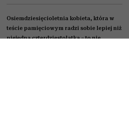
Osiemdziesięcioletnia kobieta, która w
teście pamięciowym radzi sobie lepiej niż
niejedna czterdziestolatka – to nie
wyjątek, lecz zjawisko, które od 25 lat
opisują naukowcy z Northwestern
University. W najnowszej publikacji w
„Alzheimer's & Dementia” zespół ujawnia,
co łączy osoby określane mianem
„superagerów”.
By zakwalifikować się do tego elitarnego grona,
trzeba mieć co najmniej 80 lat i zapamiętać