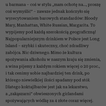
u barmana – coś w stylu „mam ochotę na..., proszę
coś wymyślić” – zawsze jednak kończyło się
wyrecytowaniem barowych standardów: Bloody
Mary, Manhattan, White Russian, Margarita. To
wypijemy pod każdą szerokością geograficzną!
Najpopularniejszym drinkiem w Polsce jest Long
Island – szybki i skuteczny, choć zdradliwy
zabójca. Nic dziwnego. Mimo że kultura
spożywania alkoholu w naszym kraju się zmienia,
a wina pijemy z każdym rokiem więcej o 20 proc.,
i tak cenimy sobie najbardziej ten drink, po
którego niewielkiej ilości spadamy pod stół.
Dlatego koktajlbarów jest jak na lekarstwo,
a „zakąszarni” obwieszonych girlandami
spożywających wódkę za 4 złote coraz więcej.