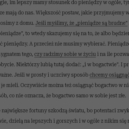
ugie, im lepszy mamy stosunek do pieniędzy w ogóle, t
ze mają do nas. Większość postaw, jakie przyjmujemy 
nosimy z domu.
Jeśli myślimy, że „pieniądze są brudne”
ieniądze”, to wtedy skazujemy się na to, że albo będzie
 pieniędzy. A przecież nie musimy wybierać. Pieniądz
sygnatem tego,
czy radzimy sobie w życiu
i na ile pozw
ycie. Niektórzy lubią tutaj dodać: „i w bogactwie”. I pr
 ważne. Jeśli w prosty i uczciwy sposób
chcemy osiągną
je mieli. Oczywiście można też osiągnąć bogactwo w n
ób, co nie oznacza, że bogactwo samo w sobie jest złe.
e największe fortuny szkodzą światu, bo potentaci zwy
e, dzielą na lepszych i gorszych i w ogóle z nikim się n