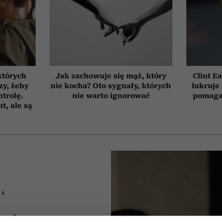
których
Jak zachowuje się mąż, który
Clint E
zy, żeby
nie kocha? Oto sygnały, których
lukruje 
trolę.
nie warto ignorować
pomaga
t, ale są
IA
które