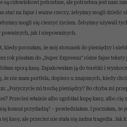
e są człowiekowi potrzebne, ale potrzebna jest nam za
as stać na fajne i ważne rzeczy, żebyśmy mogli dzielić 
 żebyśmy mogli się cieszyć życiem. Żebyśmy używali tyc
 poważnych, jak i niepoważnych.
kiedy poczułam, że mój stosunek do pieniędzy i siebie 
ez rok pisałam do „Super Expressu“ różne fajne teksty
obiłam sporą kasę. Zapakowałam ją do torebki i wyskoc
ę, że nie mam portfela, dopiero u znajomych, kiedy ch
m: „Pożyczycie mi trochę pieniędzy? Bo chyba mi przep
eś? Przecież właśnie albo zgubiłaś kupę kasy, albo cię z 
 się komuś przydadzą” – powiedziałam. I poczułam, że j
tej kasy, ale przecież nie stała się żadna tragedia. Jak kt