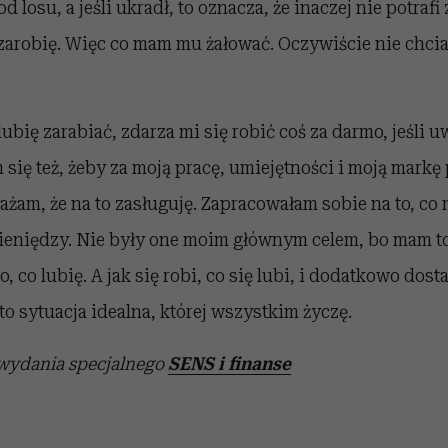
d losu, a jeśli ukradł, to oznacza, że inaczej nie potrafi 
e zarobię. Więc co mam mu żałować. Oczywiście nie chci
ubię zarabiać, zdarza mi się robić coś za darmo, jeśli 
m się też, żeby za moją pracę, umiejętności i moją markę
am, że na to zasługuję. Zapracowałam sobie na to, co n
ieniędzy. Nie były one moim głównym celem, bo mam to 
 co lubię. A jak się robi, co się lubi, i dodatkowo dosta
 to sytuacja idealna, której wszystkim życzę.
 wydania specjalnego
SENS i finanse