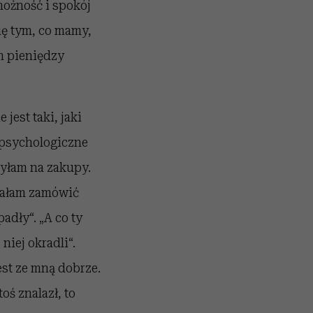
możność i spokój
się tym, co mamy,
h pieniędzy
jest taki, jaki
 psychologiczne
zyłam na zakupy.
ciałam zamówić
adły“. „A co ty
niej okradli“.
est ze mną dobrze.
oś znalazł, to