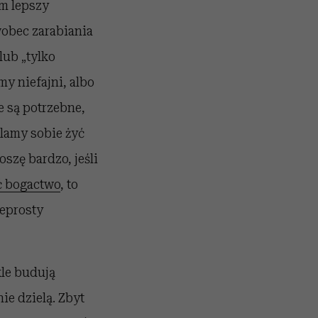
ym lepszy
wobec zarabiania
lub „tylko
my niefajni, albo
e są potrzebne,
alamy sobie żyć
oszę bardzo, jeśli
ć bogactwo
, to
ieprosty
kle budują
ie dzielą. Zbyt