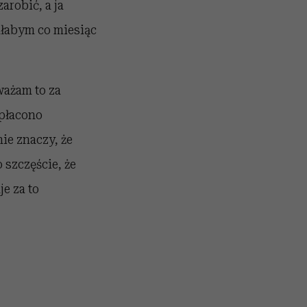
zarobić, a ja
ałabym co miesiąc
uważam to za
 płacono
ie znaczy, że
szczęście, że
je za to