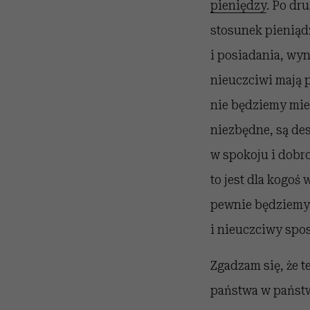
pieniędzy
. Po dr
stosunek pieniąd
i posiadania, wy
nieuczciwi mają p
nie będziemy mieć
niezbędne, są de
w spokoju i dobrob
to jest dla kogoś
pewnie będziemy 
i nieuczciwy spos
Zgadzam się, że t
państwa w państwi