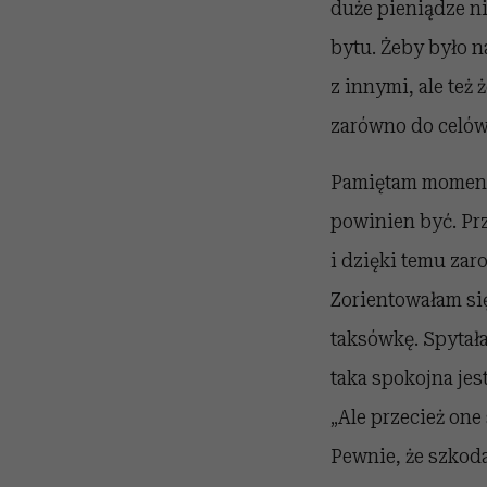
duże pieniądze ni
bytu. Żeby było n
z innymi, ale też
zarówno do celów
Pamiętam moment, 
powinien być. Prz
i dzięki temu zar
Zorientowałam si
taksówkę. Spytała
taka spokojna jest
„Ale przecież one
Pewnie, że szkoda 