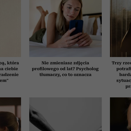
bą, która
Nie zmieniasz zdjęcia
Trzy rze
a ciebie
profilowego od lat? Psycholog
potraf
radzenie
tłumaczy, co to oznacza
bardz
zem”
sytuac
pr