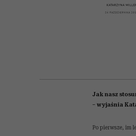
powinien znać odpowi
kawę z Kasią Miller”, s.
weterynarz”
KATARZYNA MILLE
odc. 7]
24 PAŹDZIERNIKA 20
Jak nasz stosu
– wyjaśnia Kat
Po pierwsze, im 