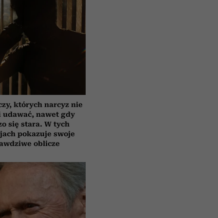
czy, których narcyz nie
i udawać, nawet gdy
o się stara. W tych
jach pokazuje swoje
awdziwe oblicze