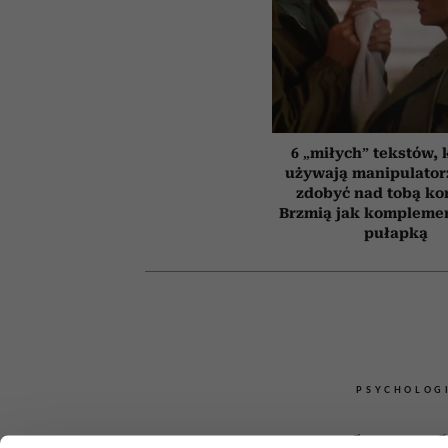
6 „miłych” tekstów, 
używają manipulator
zdobyć nad tobą kon
Brzmią jak komplemen
pułapką
PSYCHOLOG
4 słowa, 