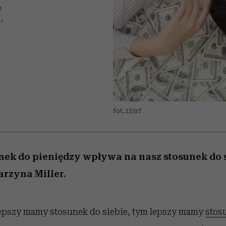
edź
 5,
przekraczają swoje granice
Wiemy, gdzie go kupić
Miller s. 5, odc. 6]
sezon jesień–zima 2
zaskakujący fawo
R
w seksie?
16
fot.123rf
nek do pieniędzy wpływa na nasz stosunek do
arzyna Miller.
lepszy mamy stosunek do siebie, tym lepszy mamy
stos