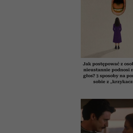
Jak postępować z oso
nieustannie podnosi n
głos? 3 sposoby na po
sobie z „krzykac