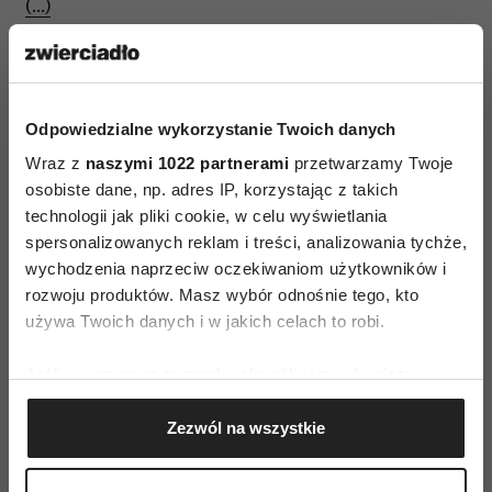
(…)
Odpowiedzialne wykorzystanie Twoich danych
Wraz z
naszymi 1022 partnerami
przetwarzamy Twoje
osobiste dane, np. adres IP, korzystając z takich
technologii jak pliki cookie, w celu wyświetlania
spersonalizowanych reklam i treści, analizowania tychże,
wychodzenia naprzeciw oczekiwaniom użytkowników i
rozwoju produktów. Masz wybór odnośnie tego, kto
używa Twoich danych i w jakich celach to robi.
Jeśli wyrazisz na to zgodę, chcielibyśmy również:
Gromadzić dane dotyczące Twojej lokalizacji
Więcej w sierpniowym numerze magazynu
Zezwól na wszystkie
geograficznej z dokładnością nawet do kilku metrów
Zwierciadło
Identyfikować Twoje urządzenie, aktywnie
analizując charakteryzującego je zbiory danych