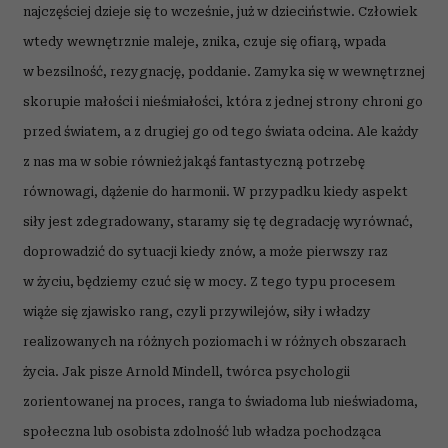
najczęściej dzieje się to wcześnie, już w dzieciństwie. Człowiek
wtedy wewnętrznie maleje, znika, czuje się ofiarą, wpada
w bezsilność, rezygnację, poddanie. Zamyka się w wewnętrznej
skorupie małości i nieśmiałości, która z jednej strony chroni go
przed światem, a z drugiej go od tego świata odcina. Ale każdy
z nas ma w sobie również jakąś fantastyczną potrzebę
równowagi, dążenie do harmonii. W przypadku kiedy aspekt
siły jest zdegradowany, staramy się tę degradację wyrównać,
doprowadzić do sytuacji kiedy znów, a może pierwszy raz
w życiu, będziemy czuć się w mocy. Z tego typu procesem
wiąże się zjawisko rang, czyli przywilejów, siły i władzy
realizowanych na różnych poziomach i w różnych obszarach
życia. Jak pisze Arnold Mindell, twórca psychologii
zorientowanej na proces, ranga to świadoma lub nieświadoma,
społeczna lub osobista zdolność lub władza pochodząca