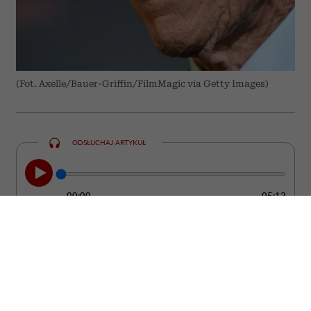
(Fot. Axelle/Bauer-Griffin/FilmMagic via Getty Images)
ODSŁUCHAJ ARTYKUŁ
00:00
05:12
Clint Eastwood nie udaje, że starość jest
łatwa. Jednocześnie od lat przekonuje, że