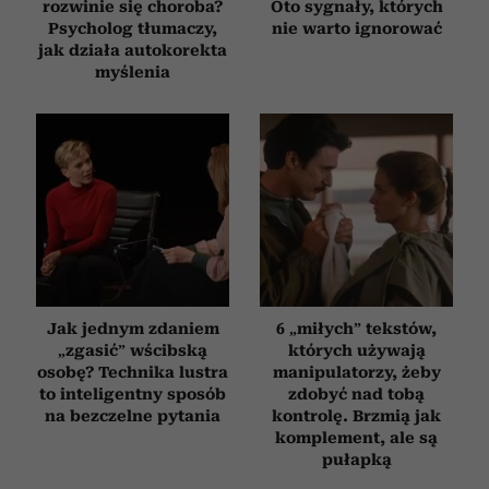
rozwinie się choroba?
Oto sygnały, których
Psycholog tłumaczy,
nie warto ignorować
jak działa autokorekta
myślenia
Jak jednym zdaniem
6 „miłych” tekstów,
„zgasić” wścibską
których używają
osobę? Technika lustra
manipulatorzy, żeby
to inteligentny sposób
zdobyć nad tobą
na bezczelne pytania
kontrolę. Brzmią jak
komplement, ale są
pułapką