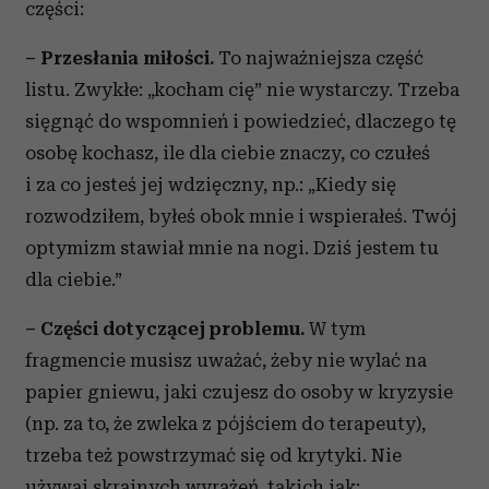
części:
– Przesłania miłości.
To najważniejsza część
listu. Zwykłe: „kocham cię” nie wystarczy. Trzeba
sięgnąć do wspomnień i powiedzieć, dlaczego tę
osobę kochasz, ile dla ciebie znaczy, co czułeś
i za co jesteś jej wdzięczny, np.: „Kiedy się
rozwodziłem, byłeś obok mnie i wspierałeś. Twój
optymizm stawiał mnie na nogi. Dziś jestem tu
dla ciebie.”
– Części dotyczącej problemu.
W tym
fragmencie musisz uważać, żeby nie wylać na
papier gniewu, jaki czujesz do osoby w kryzysie
(np. za to, że zwleka z pójściem do terapeuty),
trzeba też powstrzymać się od krytyki. Nie
używaj skrajnych wyrażeń, takich jak: