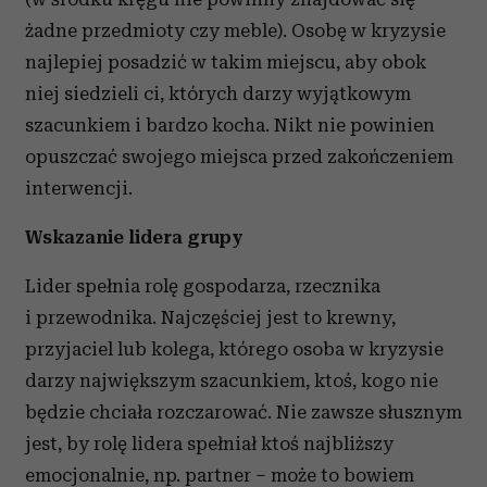
Partnerzy mogą połączyć te informacje z innymi danymi
żadne przedmioty czy meble). Osobę w kryzysie
otrzymanymi od Ciebie lub uzyskanymi podczas
najlepiej posadzić w takim miejscu, aby obok
korzystania z ich usług.
niej siedzieli ci, których darzy wyjątkowym
szacunkiem i bardzo kocha. Nikt nie powinien
opuszczać swojego miejsca przed zakończeniem
interwencji.
Wskazanie lidera grupy
Lider spełnia rolę gospodarza, rzecznika
i przewodnika. Najczęściej jest to krewny,
przyjaciel lub kolega, którego osoba w kryzysie
darzy największym szacunkiem, ktoś, kogo nie
będzie chciała rozczarować. Nie zawsze słusznym
jest, by rolę lidera spełniał ktoś najbliższy
emocjonalnie, np. partner – może to bowiem