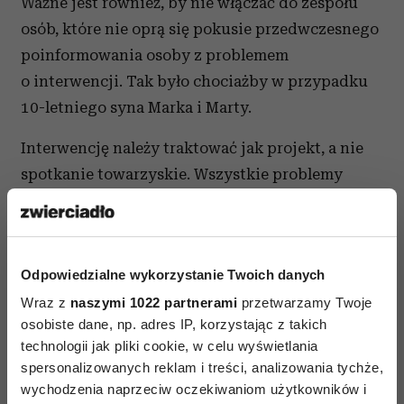
Ważne jest również, by nie włączać do zespołu
osób, które nie oprą się pokusie przedwczesnego
poinformowania osoby z problemem
o interwencji. Tak było chociażby w przypadku
10-letniego syna Marka i Marty.
Interwencję należy traktować jak projekt, a nie
spotkanie towarzyskie. Wszystkie problemy
warto zapisywać, tak jak przy organizacji ślubu.
Pamięć jest zawodna, a w przypadku interwencji
nie można o niczym zapomnieć.
Odpowiedzialne wykorzystanie Twoich danych
Wybór miejsca
Wraz z
naszymi 1022 partnerami
przetwarzamy Twoje
osobiste dane, np. adres IP, korzystając z takich
Najlepszy będzie teren neutralny – osoba
technologii jak pliki cookie, w celu wyświetlania
z problemem będzie czuła się mniej pewnie
spersonalizowanych reklam i treści, analizowania tychże,
i trudniej jej będzie odmówić przyjęcia pomocy.
wychodzenia naprzeciw oczekiwaniom użytkowników i