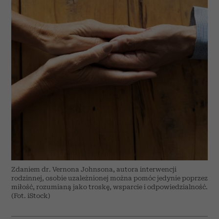
Zdaniem dr. Vernona Johnsona, autora interwencji
rodzinnej, osobie uzależnionej można pomóc jedynie poprzez
miłość, rozumianą jako troskę, wsparcie i odpowiedzialność.
(Fot. iStock)