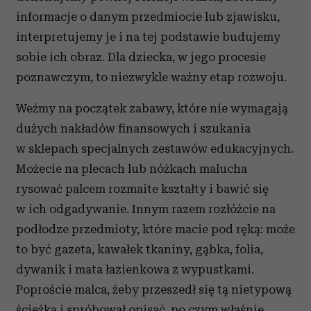
informacje o danym przedmiocie lub zjawisku,
interpretujemy je i na tej podstawie budujemy
sobie ich obraz. Dla dziecka, w jego procesie
poznawczym, to niezwykle ważny etap rozwoju.
Weźmy na początek zabawy, które nie wymagają
dużych nakładów finansowych i szukania
w sklepach specjalnych zestawów edukacyjnych.
Możecie na plecach lub nóżkach malucha
rysować palcem rozmaite kształty i bawić się
w ich odgadywanie. Innym razem rozłóżcie na
podłodze przedmioty, które macie pod ręką: może
to być gazeta, kawałek tkaniny, gąbka, folia,
dywanik i mata łazienkowa z wypustkami.
Poproście malca, żeby przeszedł się tą nietypową
ścieżką i spróbował opisać, po czym właśnie