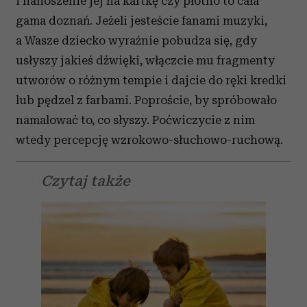
i nanoszenie jej na kartkę czy płótno to cała
gama doznań. Jeżeli jesteście fanami muzyki,
a Wasze dziecko wyraźnie pobudza się, gdy
usłyszy jakieś dźwięki, włączcie mu fragmenty
utworów o różnym tempie i dajcie do ręki kredki
lub pędzel z farbami. Poproście, by spróbowało
namalować to, co słyszy. Poćwiczycie z nim
wtedy percepcję wzrokowo-słuchowo-ruchową.
Czytaj także