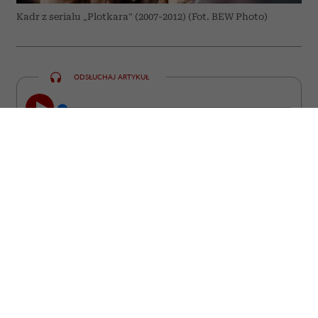
Kadr z serialu „Plotkara” (2007-2012) (Fot. BEW Photo)
ODSŁUCHAJ ARTYKUŁ
00:00
07:14
Roszczeniowość – niektórzy twierdzą, że
to plaga naszych czasów. Roszczeniowi
są rodzice dzieci, roszczeniowi są klienci
sklepów, a nawet pracownicy wobec
swoich pracodawców (a najwięcej pod