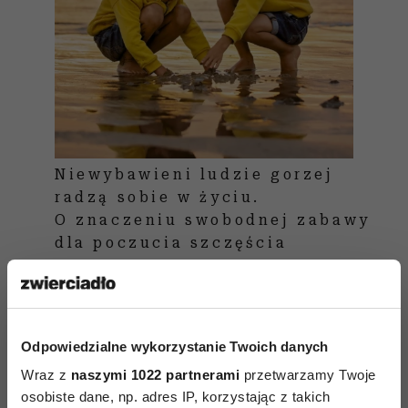
Niewybawieni ludzie gorzej
radzą sobie w życiu.
O znaczeniu swobodnej zabawy
dla poczucia szczęścia
Robi się już coraz cieplej, więc niedługo
będziecie mogli wzbogacać te wrażenia
Odpowiedzialne wykorzystanie Twoich danych
sensoryczne podczas zabaw w piasku, wodzie
Wraz z
naszymi 1022 partnerami
przetwarzamy Twoje
i na trawie. Jeżeli jesteście zbyt zmęczeni, żeby
osobiste dane, np. adres IP, korzystając z takich