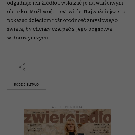
i reklam, aby oferować funkcje społecznościowe i
odgadnąć ich źródło i wskazać je na właściwym
analizować ruch w naszej witrynie. Informacje o tym, jak
obrazku. Możliwości jest wiele. Najważniejsze to
korzystasz z naszej witryny, udostępniamy partnerom
pokazać dzieciom różnorodność zmysłowego
społecznościowym, reklamowym i analitycznym.
świata, by chciały czerpać z jego bogactwa
Partnerzy mogą połączyć te informacje z innymi danymi
otrzymanymi od Ciebie lub uzyskanymi podczas
w dorosłym życiu.
korzystania z ich usług.
RODZICIELSTWO
AUTOPROMOCJA