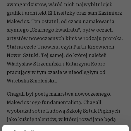
awangardzistów, wśród nich najwybitniejsi:
grafik i architekt El Lissitzky oraz sam Kazimierz
Malewicz. Ten ostatni, od czasu namalowania
słynnego „Czarnego kwadratu”, był w oczach
artystów nowoczesnych kimś w rodzaju proroka.
Stał na czele Unowisu, czyli Partii Krzewicieli
Nowej Sztuki. Tej samej, do której należeli
Władysław Strzemiński i Katarzyna Kobro
pracujący w tym czasie w nieodległym od
Witebska Smoleńsku.
Chagall był poetą malarstwa nowoczesnego.
Malewicz jego fundamentalistą. Chagall
wyobrażał sobie Ludową Szkołę Sztuk Pięknych
jako kuźnię talentów, w której rozwijane będą
wszystkie nowoczesne kierunki. Malewicz