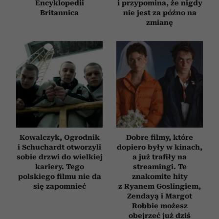
Encyklopedii
i przypomina, że nigdy
Britannica
nie jest za późno na
zmianę
Kowalczyk, Ogrodnik
Dobre filmy, które
i Schuchardt otworzyli
dopiero były w kinach,
sobie drzwi do wielkiej
a już trafiły na
kariery. Tego
streamingi. Te
polskiego filmu nie da
znakomite hity
się zapomnieć
z Ryanem Goslingiem,
Zendayą i Margot
Robbie możesz
obejrzeć już dziś