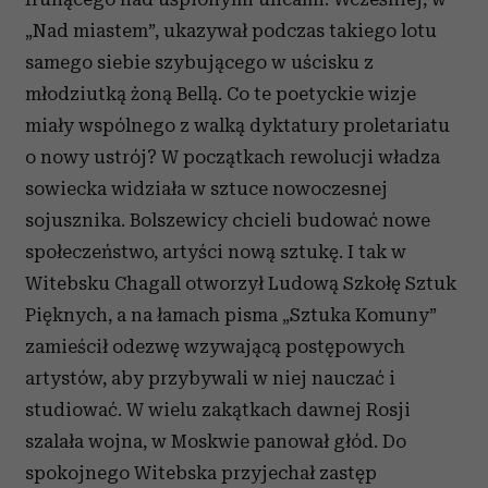
„Nad miastem”, ukazywał podczas takiego lotu
samego siebie szybującego w uścisku z
młodziutką żoną Bellą. Co te poetyckie wizje
miały wspólnego z walką dyktatury proletariatu
o nowy ustrój? W początkach rewolucji władza
sowiecka widziała w sztuce nowoczesnej
sojusznika. Bolszewicy chcieli budować nowe
społeczeństwo, artyści nową sztukę. I tak w
Witebsku Chagall otworzył Ludową Szkołę Sztuk
Pięknych, a na łamach pisma „Sztuka Komuny”
zamieścił odezwę wzywającą postępowych
artystów, aby przybywali w niej nauczać i
studiować. W wielu zakątkach dawnej Rosji
szalała wojna, w Moskwie panował głód. Do
spokojnego Witebska przyjechał zastęp