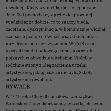
mieszkał w Paryżu. Wrócił do Rosji w przededniu
rewolucji. Kiedy wybuchła, dał się jej porwać.
Jako Żyd pochodzący z głębokiej prowincji
wiedział aż za dobrze, co to znaczy bieda,
zacofanie, dyskryminacja. W komunizmie widział
szansę na postęp i równość wszystkich ludzi,
niezależnie od rasy i wyznania. W 1918 roku
uzyskał mandat ludowego komisarza sztuk
pięknych w obwodzie witebskim. Wrócił w
rodzinne strony z ideą założenia uczelni
artystycznej, jakiej jeszcze nie było. Szkoły
artystycznej rewolucji.
RYWALE
W 1918 roku Chagall namalował obraz „Nad
Witebskiem” przedstawiający sylwetkę chasyda
frunącego nad uśpionymi ulicami. Wcześniej, w