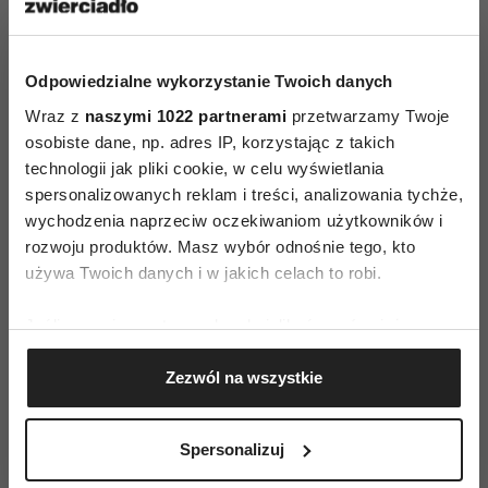
widział przyszłość rewolucyjnej sztuki wyłącznie
w formie geometrycznych abstrakcji. Chagall był
Odpowiedzialne wykorzystanie Twoich danych
bezradny wobec charyzmy twórcy „Czarnego
kwadratu”. Malewicz, gotów dla swych idei
Wraz z
naszymi 1022 partnerami
przetwarzamy Twoje
osobiste dane, np. adres IP, korzystając z takich
poświęcić wszystko i każdego, krok po kroku
technologii jak pliki cookie, w celu wyświetlania
zabierał mu szkołę. Rozgoryczony Chagall
spersonalizowanych reklam i treści, analizowania tychże,
wyjechał z Witebska, a w 1922 roku również ze
wychodzenia naprzeciw oczekiwaniom użytkowników i
Związku Radzieckiego. Był to jednak nie tylko
rozwoju produktów. Masz wybór odnośnie tego, kto
koniec przygody malarza z rewolucją, lecz także
używa Twoich danych i w jakich celach to robi.
początek końca sojuszu bolszewików
Jeśli wyrazisz na to zgodę, chcielibyśmy również:
z awangardą. Wojna domowa dobiegła końca,
Gromadzić dane dotyczące Twojej lokalizacji
sowiecki reżim zrozumiał, że nie trzeba mu
Zezwól na wszystkie
geograficznej z dokładnością nawet do kilku metrów
awangardy, tylko propagandy. Do końca 1922
Identyfikować Twoje urządzenie, aktywnie
roku zebrany przez Chagalla zespół rozjechał się
analizując charakteryzującego je zbiory danych
Spersonalizuj
(fingerprinting, czyli wirtualny odcisk palca)
w różne strony. Zaczynała się epoka socrealizmu.