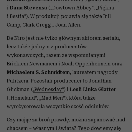
Wykorzystujemy pliki cookie do spersonalizowania treści
i
Dana Stevensa
(„Dowtown Abbey”, „Piękna
i reklam, aby oferować funkcje społecznościowe i
analizować ruch w naszej witrynie. Informacje o tym, jak
i Bestia”). W produkcji pojawią się także Bill
korzystasz z naszej witryny, udostępniamy partnerom
Camp, Clark Gregg i Joan Allen.
społecznościowym, reklamowym i analitycznym.
Partnerzy mogą połączyć te informacje z innymi danymi
De Niro jest nie tylko głównym aktorem serialu,
otrzymanymi od Ciebie lub uzyskanymi podczas
lecz także jednym z producentów
korzystania z ich usług.
wykonawczych, razem ze wspomnianymi
Erickiem Newmanem i Noah Oppenheimem oraz
Michaelem S. Schmidtem
, laureatem nagrody
Pulitzera. Pozostali producenci to Jonathan
Glickman (
„Wednesday”
) i
Lesli Linka Glatter
(„Homeland”, „Mad Men”), która także
wyreżyserowała wszystkie sześć odcinków.
Czy mając za broń prawdę, można zapanować nad
chaosem – własnym i świata? Tego dowiemy się