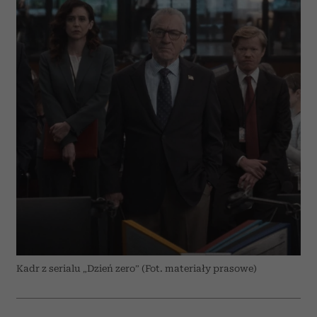
Kadr z serialu „Dzień zero” (Fot. materiały prasowe)