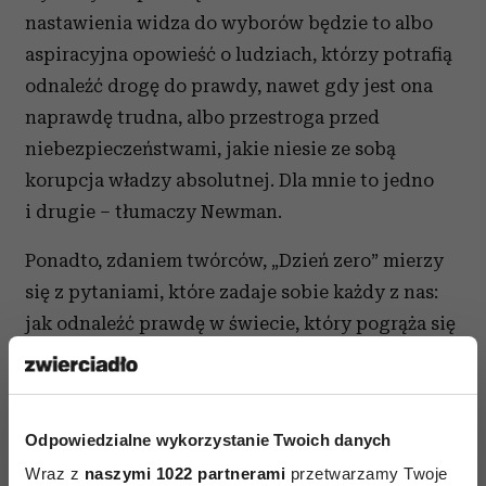
nastawienia widza do wyborów będzie to albo
aspiracyjna opowieść o ludziach, którzy potrafią
odnaleźć drogę do prawdy, nawet gdy jest ona
naprawdę trudna, albo przestroga przed
niebezpieczeństwami, jakie niesie ze sobą
korupcja władzy absolutnej. Dla mnie to jedno
i drugie – tłumaczy Newman.
Ponadto, zdaniem twórców, „Dzień zero” mierzy
się z pytaniami, które zadaje sobie każdy z nas:
jak odnaleźć prawdę w świecie, który pogrąża się
w kryzysie, rozdzierany na kawałki przez siły
poza naszą kontrolą? Kto w świecie walki
o wolność obywatelską i erze dezinformacji
Odpowiedzialne wykorzystanie Twoich danych
dzierży władzę oraz gdzie kończą się jej granice?
Wraz z
naszymi 1022 partnerami
przetwarzamy Twoje