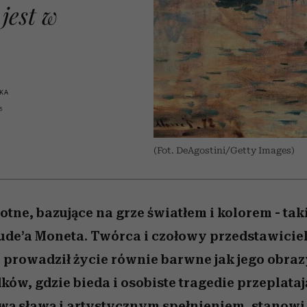
edź
 5,
j
Wiemy, gdzie go kupić
Miller s. 5, odc. 6]
przekraczają swoje g
sezon jesień–zima 2
jest w
w seksie?
KA
5
(Fot. DeAgostini/Getty Images)
tne, bazujące na grze światłem i kolorem - taki
de’a Moneta. Twórca i czołowy przedstawicie
prowadził życie równie barwne jak jego obraz
ów, gdzie bieda i osobiste tragedie przeplatają
ą sławą i artystycznym spełnieniem, stanowi