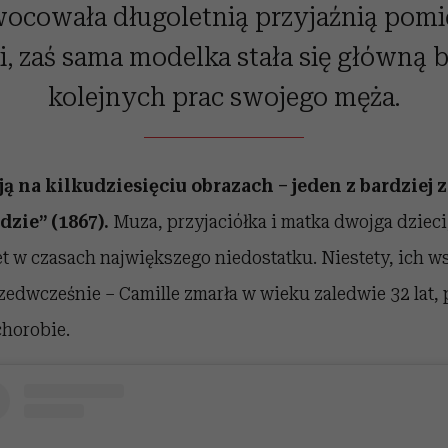
ocowała długoletnią przyjaźnią pom
i, zaś sama modelka stała się główną 
kolejnych prac swojego męża.
ą na kilkudziesięciu obrazach – jeden z bardziej 
dzie” (1867).
Muza, przyjaciółka i matka dwojga dzieci
 w czasach największego niedostatku. Niestety, ich ws
zedwcześnie – Camille zmarła w wieku zaledwie 32 lat, 
chorobie.