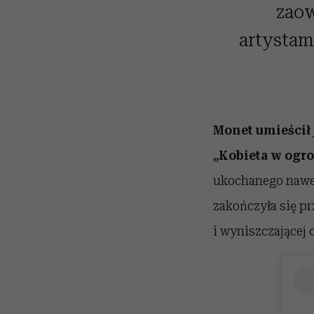
zaow
artystam
Monet umieścił j
„Kobieta w ogro
ukochanego nawet
zakończyła się pr
i wyniszczającej 