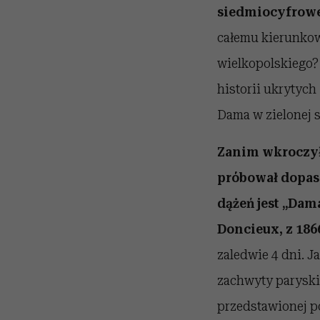
siedmiocyfrowe
całemu kierunkow
wielkopolskiego? 
historii ukrytych
Dama w zielonej s
Zanim wkroczył
próbował dopas
dążeń jest „Dam
Doncieux, z 186
zaledwie 4 dni. J
zachwyty paryskie
przedstawionej p