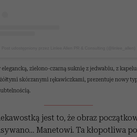
Post udostępniony przez Linlee Allen PR & Consulting (@linlee_allen)
w elegancką, zielono-czarną suknię z jedwabiu, z kap
żółtymi skórzanymi rękawiczkami, prezentuje nowy typ 
ubtelnością.
iekawostką jest to, że obraz początko
isywano… Manetowi. Ta kłopotliwa p