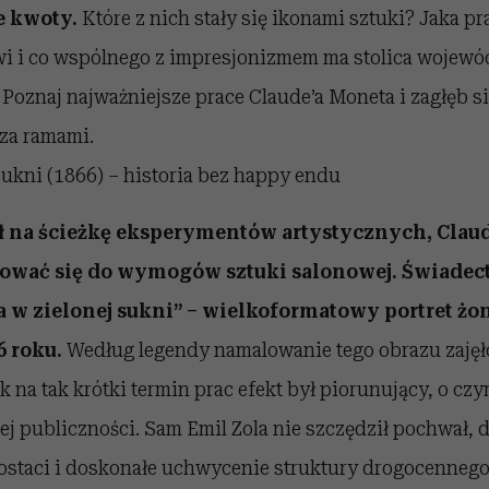
 kwoty.
Które z nich stały się ikonami sztuki? Jaka p
i i co wspólnego z impresjonizmem ma stolica wojew
Poznaj najważniejsze prace Claude’a Moneta i zagłęb si
 za ramami.
ukni (1866) – historia bez happy endu
 na ścieżkę eksperymentów artystycznych, Clau
ować się do wymogów sztuki salonowej. Świade
a w zielonej sukni” – wielkoformatowy portret żo
6 roku.
Według legendy namalowanie tego obrazu zajęł
ak na tak krótki termin prac efekt był piorunujący, o cz
j publiczności. Sam Emil Zola nie szczędził pochwał, d
ostaci i doskonałe uchwycenie struktury drogocennego 