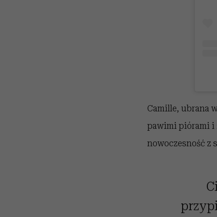
Camille, ubrana 
pawimi piórami i 
nowoczesność z s
C
przyp