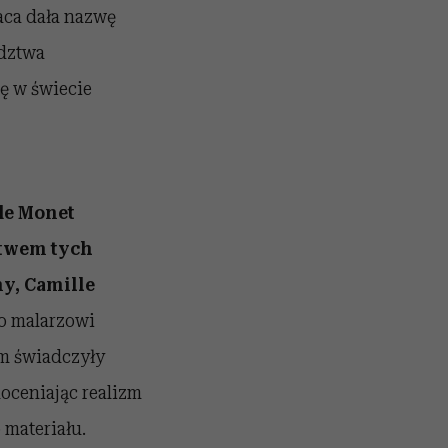
raca dała nazwę
ództwa
ę w świecie
de Monet
ctwem tych
ny, Camille
o malarzowi
ym świadczyły
oceniając realizm
materiału.