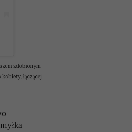
eluszem zdobionym
kobiety, łączącej
wo
omyłka