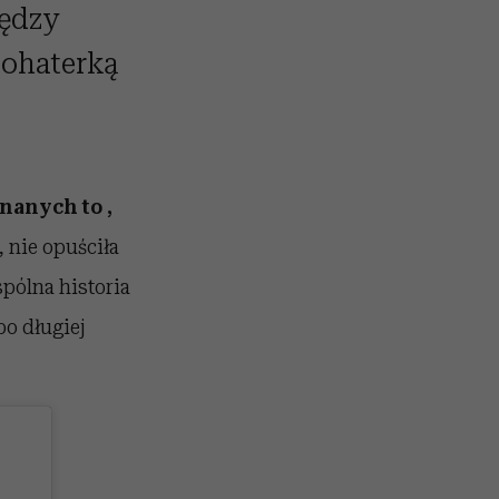
iędzy
bohaterką
znanych to ,
, nie opuściła
pólna historia
po długiej