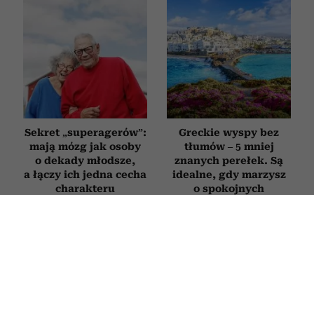
Sekret „superagerów”:
Greckie wyspy bez
mają mózg jak osoby
tłumów – 5 mniej
o dekady młodsze,
znanych perełek. Są
a łączy ich jedna cecha
idealne, gdy marzysz
charakteru
o spokojnych
wakacjach