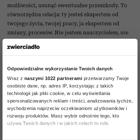
możliwości, usunąć ewentualne przeszkody. To
równorzędna relacja: ty jesteś ekspertem od
twojego życia, twojej pracy, ja ekspertem od
zmiany, procesów. Nie jestem nauczycielem, nie
mam dawać rad, wytycznych. Ja raczej rzucam ci
wyzwania. To ty dokonujesz odkryć, dochodzisz
do właściwych rozwiązań.
Odpowiedzialne wykorzystanie Twoich danych
Trochę to wygląda na prowokację.
Wraz z
naszymi 1022 partnerami
przetwarzamy Twoje
Tak, coach zawsze prowokuje klienta – do tego,
osobiste dane, np. adres IP, korzystając z takich
by osiągnął szczyt swoich możliwości. Kiedy ktoś
technologii jak pliki cookie, w celu wyświetlania
mówi np.: „Chciałbym uzyskać to i to w ciągu
spersonalizowanych reklam i treści, analizowania tychże,
wychodzenia naprzeciw oczekiwaniom użytkowników i
roku”, pytam: „A dlaczego nie za pół?”. Tak
rozwoju produktów. Masz wybór odnośnie tego, kto
postąpił ze mną mój pierwszy coach, kiedy
używa Twoich danych i w jakich celach to robi.
postanowiłam rozstać się z firmą i wybrać obecną
drogę. Podczas pierwszej sesji spytał mnie, co
Jeśli wyrazisz na to zgodę, chcielibyśmy również: