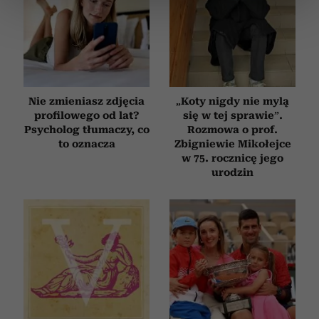
sekcji szczegółów
. W Deklaracji plików cookie możesz
zmienić lub wycofać swoją zgodę w dowolnej chwili.
Wykorzystujemy pliki cookie do spersonalizowania treści
i reklam, aby oferować funkcje społecznościowe i
analizować ruch w naszej witrynie. Informacje o tym, jak
Nie zmieniasz zdjęcia
„Koty nigdy nie mylą
korzystasz z naszej witryny, udostępniamy partnerom
profilowego od lat?
się w tej sprawie”.
społecznościowym, reklamowym i analitycznym.
Psycholog tłumaczy, co
Rozmowa o prof.
Partnerzy mogą połączyć te informacje z innymi danymi
to oznacza
Zbigniewie Mikołejce
w 75. rocznicę jego
otrzymanymi od Ciebie lub uzyskanymi podczas
urodzin
korzystania z ich usług.