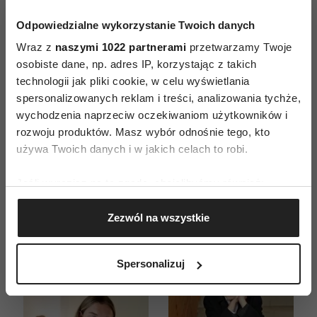
Odpowiedzialne wykorzystanie Twoich danych
Wraz z
naszymi 1022 partnerami
przetwarzamy Twoje
osobiste dane, np. adres IP, korzystając z takich
technologii jak pliki cookie, w celu wyświetlania
spersonalizowanych reklam i treści, analizowania tychże,
ZAMÓW
wychodzenia naprzeciw oczekiwaniom użytkowników i
rozwoju produktów. Masz wybór odnośnie tego, kto
WYDANIE DRUKOWANE
używa Twoich danych i w jakich celach to robi.
E-WYDANIE
Jeśli wyrazisz na to zgodę, chcielibyśmy również:
Gromadzić dane dotyczące Twojej lokalizacji
Zezwól na wszystkie
geograficznej z dokładnością nawet do kilku metrów
Identyfikować Twoje urządzenie, aktywnie
analizując charakteryzującego je zbiory danych
Spersonalizuj
(fingerprinting, czyli wirtualny odcisk palca)
Dowiedz się więcej odnośnie tego, jak Twoje osobiste
dane są przetwarzane oraz ustaw własne preferencje w