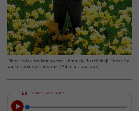
Filmy, które otwierają oczy i skłaniają do refleksji. Te tytuły
warto zobaczyć choć raz. (Fot. mat. prasowe)
ODSŁUCHAJ ARTYKUŁ
00:00
08:44