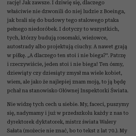
rację! Jak zawsze. I dziwię się, dlaczego
właściwie nie dzwonili do niej ludzie z Boeinga,
jak brali się do budowy tego stalowego ptaka
pełnego niedoróbek. I dotyczy to wszystkich,
tych, którzy budują rosomaki, wieżowce,
autostrady albo projektują ciuchy. A nawet grają
w piłkę. „A dlaczego ten stoi i nie biega?”. Patrzę
i rzeczywiście, jeden stoi i nie biega! Ten ósmy,
dziewiąty czy dziesiąty zmysł ma wiele kobiet,
wiem, ale jako że najlepiej znam moją, to ją będę
pchał na stanowisko Głównej Inspektorki Świata.
Nie widzę tych cech u siebie. My, faceci, puszymy
się, nadymamy i już w przedszkolu każdy z nas to
dyrektorek dyktatorek, mistrz świata Walery
Sałata (możecie nie znać, bo to tekst z lat 70.). My