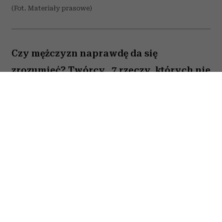
(Fot. Materiały prasowe)
Czy mężczyzn naprawdę da się
zrozumieć? Twórcy „7 rzeczy, których nie
wiecie o facetach” z przymrużeniem oka
próbują odpowiedzieć na to pytanie,
opowiadając o miłości, przyjaźni i
codziennych problemach kilku
bohaterów. Film Kingi Lewińskiej to
lekka komedia romantyczna, która łączy
humor z historiami o relacjach,
życiowych wyborach i poszukiwaniu
szczęścia.