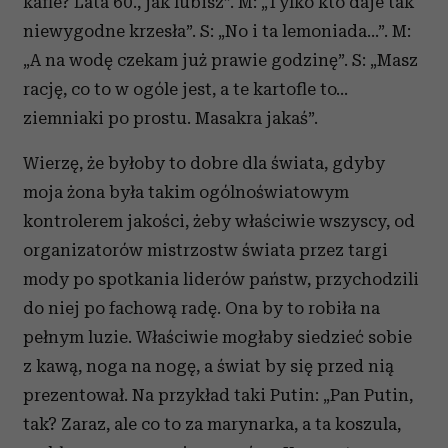
kafle? Lata 60., jak lubisz”. M: „Tylko kto daje tak
niewygodne krzesła”. S: „No i ta lemoniada...”. M:
„A na wodę czekam już prawie godzinę”. S: „Masz
rację, co to w ogóle jest, a te kartofle to...
ziemniaki po prostu. Masakra jakaś”.
Wierzę, że byłoby to dobre dla świata, gdyby
moja żona była takim ogólnoświatowym
kontrolerem jakości, żeby właściwie wszyscy, od
organizatorów mistrzostw świata przez targi
mody po spotkania liderów państw, przychodzili
do niej po fachową radę. Ona by to robiła na
pełnym luzie. Właściwie mogłaby siedzieć sobie
z kawą, noga na nogę, a świat by się przed nią
prezentował. Na przykład taki Putin: „Pan Putin,
tak? Zaraz, ale co to za marynarka, a ta koszula,