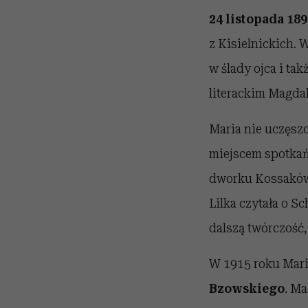
24 listopada 18
z Kisielnickich. 
w ślady ojca i ta
literackim Magda
Maria nie uczęszc
miejscem spotkań
dworku Kossaków,
Lilka czytała o S
dalszą twórczość,
W 1915 roku Maria
Bzowskiego
. Ma