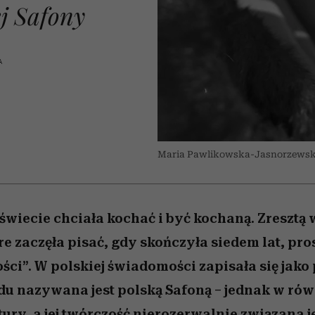
 5,
zupełny brak ogłady
pierwszy zwiastun
Miller s. 5, odc. 6]
Raport Lyst ujaw
ej Safony
ie
najbardziej pożąd
ubrania i marki se
A
Maria Pawlikowska-Jasnorzewsk
 świecie chciała kochać i być kochaną. Zresztą
e zaczęła pisać, gdy skończyła siedem lat, pros
ści”. W polskiej świadomości zapisała się jako
du nazywana jest polską Safoną – jednak w rów
tury, a jej twórczość nierozerwalnie związana j