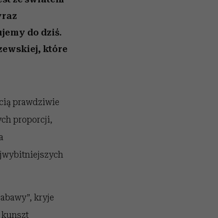
yraz
jemy do dziś.
ewskiej, które
ścią prawdziwie
ch proporcji,
a
ajwybitniejszych
 zabawy”, kryje
 kunszt