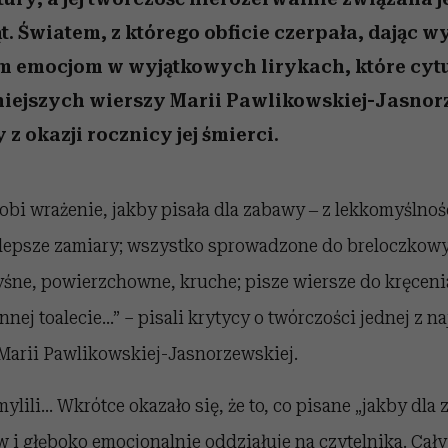
ąt. Światem, z którego obficie czerpała, dając w
 emocjom w wyjątkowych lirykach, które cytu
niejszych wierszy Marii Pawlikowskiej-Jasnorz
 okazji rocznicy jej śmierci.
obi wrażenie, jakby pisała dla zabawy ‒ z lekkomyślno
jlepsze zamiary; wszystko sprowadzone do breloczkowy
yśne, powierzchowne, kruche; pisze wiersze do kręceni
nnej toalecie…” – pisali krytycy o twórczości jednej z n
 Marii Pawlikowskiej-Jasnorzewskiej.
mylili… Wkrótce okazało się, że to, co pisane „jakby dla
i głęboko emocjonalnie oddziałuje na czytelnika. Cały