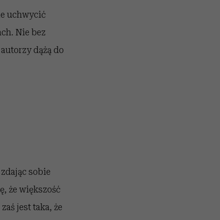
ie uchwycić
ch. Nie bez
 autorzy dążą do
 zdając sobie
ę, że większość
aś jest taka, że