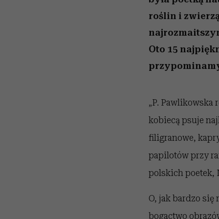
roślin i zwierz
najrozmaitszym
Oto 15 najpięk
przypominamy z
„P. Pawlikowska r
kobiecą psuje na
filigranowe, kapr
papilotów przy ra
polskich poetek,
O, jak bardzo się 
bogactwo obrazów 