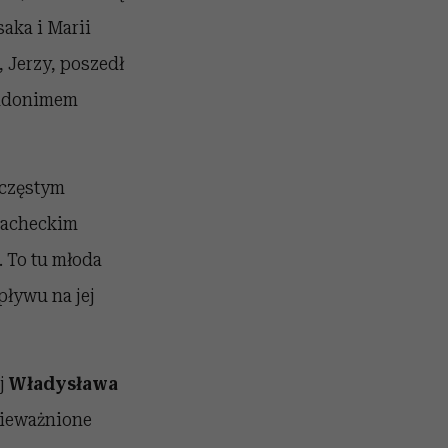
aka i Marii
, Jerzy, poszedł
seudonimem
 częstym
lacheckim
 To tu młoda
pływu na jej
ej
Władysława
unieważnione