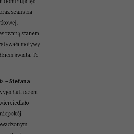
ym dominuje lęk
oraz szans na
stkowej,
eresowaną stanem
zystywała motywy
dkiem świata. To
ia –
Stefana
 wyjechali razem
zwierciedlało
 niepokój
prowadzonym