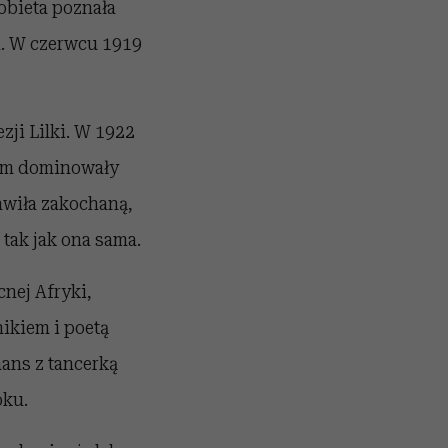
obieta poznała
a. W czerwcu 1919
ji Lilki. W 1922
rym dominowały
tawiła zakochaną,
tak jak ona sama.
nej Afryki,
nikiem i poetą
mans z tancerką
oku.