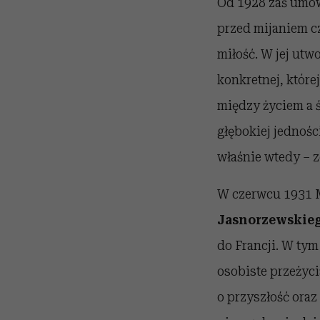
Od 1928 zaś umown
przed mijaniem cz
miłość. W jej utw
konkretnej, które
między życiem a 
głębokiej jednośc
właśnie wtedy – 
W czerwcu 1931 Ma
Jasnorzewskie
do Francji. W tym 
osobiste przeżyci
o przyszłość ora