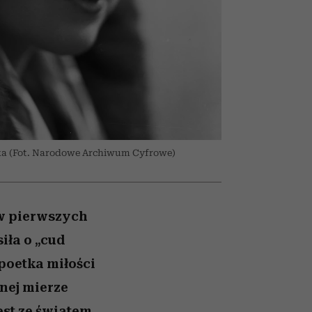
nił
skutki dla związku i dla
humoru historii
ane
partnerki
zonu
a (Fot. Narodowe Archiwum Cyfrowe)
 w pierwszych
iła o „cud
 poetka miłości
nej mierze
est ze światem