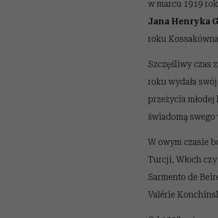
w marcu 1919 roku
Jana Henryka G
roku Kossakówna 
Szczęśliwy czas z
roku wydała swój
przeżycia młodej 
świadomą swego wd
W owym czasie bo
Turcji, Włoch czy
Sarmento de Beire
Valérie Konchins