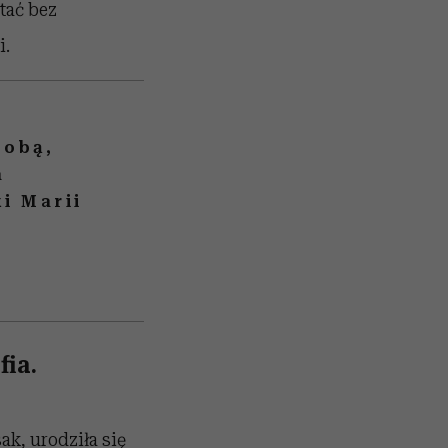
tać bez
i.
robą,
a
i Marii
ia.
k, urodziła się