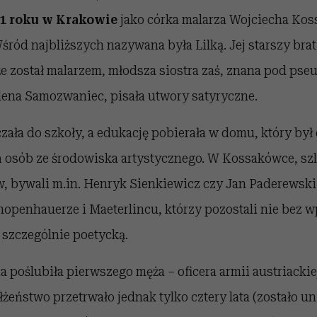
91 roku w Krakowie
jako córka malarza Wojciecha Koss
Wśród najbliższych nazywana była Lilką. Jej starszy brat
kże został malarzem, młodsza siostra zaś, znana pod p
lena Samozwaniec, pisała utwory satyryczne.
zała do szkoły, a edukację pobierała w domu, który był
 osób ze środowiska artystycznego. W Kossakówce, sz
 bywali m.in. Henryk Sienkiewicz czy Jan Paderewski.
chopenhauerze i Maeterlincu, którzy pozostali nie bez w
 szczególnie poetycką.
 poślubiła pierwszego męża – oficera armii austriacki
łżeństwo przetrwało jednak tylko cztery lata (zostało 