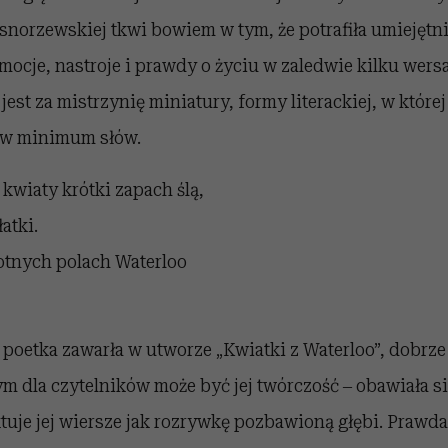
snorzewskiej tkwi bowiem w tym, że potrafiła umiejętn
cje, nastroje i prawdy o życiu w zaledwie kilku wersa
st za mistrzynię miniatury, formy literackiej, w której
 w minimum słów.
 kwiaty krótki zapach ślą,
atki.
otnych polach Waterloo
 poetka zawarła w utworze „Kwiatki z Waterloo”, dobrze
ym dla czytelników może być jej twórczość ‒ obawiała si
uje jej wiersze jak rozrywkę pozbawioną głębi. Prawda z