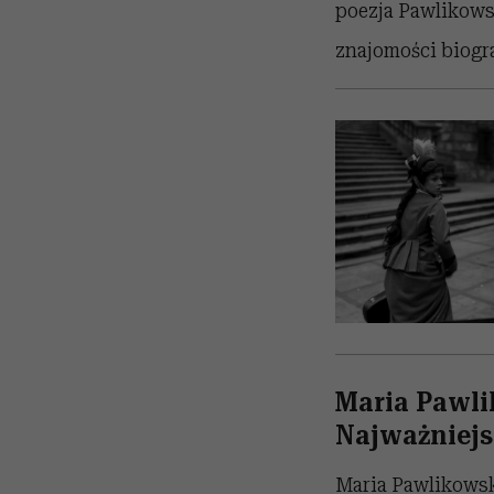
poezja Pawlikowsk
znajomości biogra
Maria Pawli
Najważniejsz
Maria Pawlikowsk