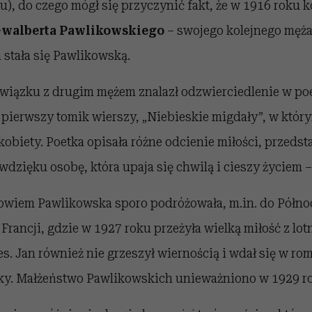
), do czego mógł się przyczynić fakt, że w 1916 roku k
walberta Pawlikowskiego
– swojego kolejnego męż
stała się Pawlikowską.
wiązku z drugim mężem znalazł odzwierciedlenie w poez
 pierwszy tomik wierszy, „Niebieskie migdały”, w któ
kobiety. Poetka opisała różne odcienie miłości, przeds
zięku osobę, która upaja się chwilą i cieszy życiem – 
wiem Pawlikowska sporo podróżowała, m.in. do Północ
 Francji, gdzie w 1927 roku przeżyła wielką miłość z lot
s. Jan również nie grzeszył wiernością i wdał się w ro
ky. Małżeństwo Pawlikowskich unieważniono w 1929 r