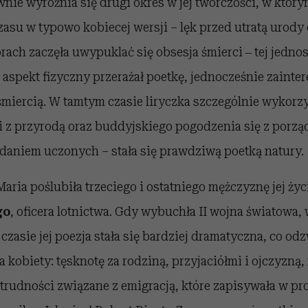
ie wyróżnia się drugi okres w jej twórczości, w któr
asu w typowo kobiecej wersji – lęk przed utratą urody 
orach zaczęła uwypuklać się obsesja śmierci ‒ tej jedno
j aspekt fizyczny przerażał poetkę, jednocześnie zaint
śmiercią. W tamtym czasie liryczka szczególnie wykor
i z przyrodą oraz buddyjskiego pogodzenia się z porzą
zdaniem uczonych – stała się prawdziwą poetką natury.
ria poślubiła trzeciego i ostatniego mężczyznę jej życ
go
, oficera lotnictwa. Gdy wybuchła II wojna światowa,
czasie jej poezja stała się bardziej dramatyczna, co od
a kobiety: tęsknotę za rodziną, przyjaciółmi i ojczyzną,
z trudności związane z emigracją, które zapisywała w 