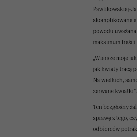
Pawlikowskiej-Ja
skomplikowane emo
powodu uważana je
maksimum treści
„Wiersze moje jak
jak kwiaty tracą pł
Na wielkich, sam
zerwane kwiatki”.
Ten bezgłośny żal
sprawę z tego, cz
odbiorców potrakt