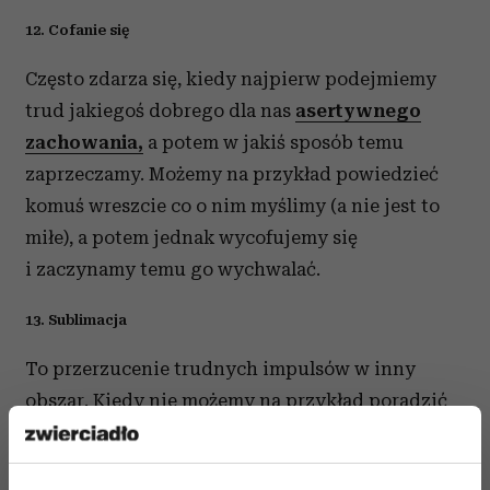
12. Cofanie się
Często zdarza się, kiedy najpierw podejmiemy
trud jakiegoś dobrego dla nas
asertywnego
zachowania,
a potem w jakiś sposób temu
zaprzeczamy. Możemy na przykład powiedzieć
komuś wreszcie co o nim myślimy (a nie jest to
miłe), a potem jednak wycofujemy się
i zaczynamy temu go wychwalać.
13. Sublimacja
To przerzucenie trudnych impulsów w inny
obszar. Kiedy nie możemy na przykład poradzić
sobie z seksualnym pożądaniem, idziemy na
siłownię i tam wręcz katujemy się aktywnością.