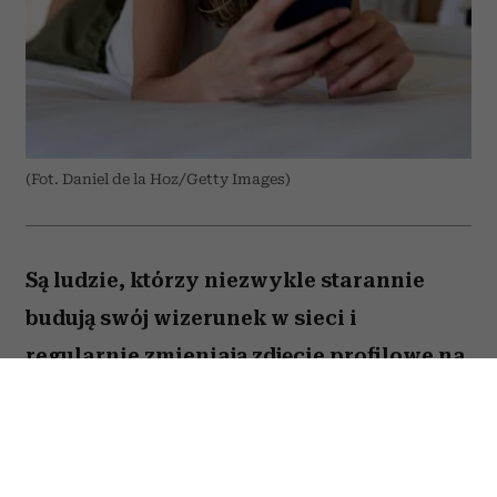
(Fot. Daniel de la Hoz/Getty Images)
Są ludzie, którzy niezwykle starannie
budują swój wizerunek w sieci i
regularnie zmieniają zdjęcie profilowe na
portalach społecznościowych. Ale nie
brakuje takich, którzy w internecie od lat
używają tej samej fotki – nawet gdy