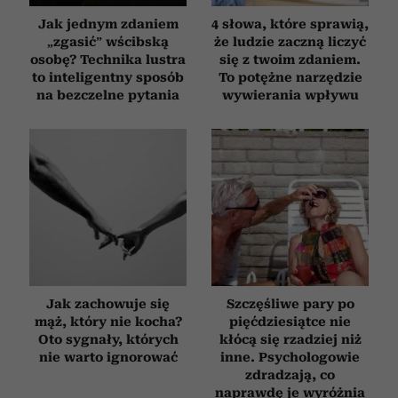
Jak jednym zdaniem
4 słowa, które sprawią,
„zgasić” wścibską
że ludzie zaczną liczyć
osobę? Technika lustra
się z twoim zdaniem.
to inteligentny sposób
To potężne narzędzie
na bezczelne pytania
wywierania wpływu
Jak zachowuje się
Szczęśliwe pary po
mąż, który nie kocha?
pięćdziesiątce nie
Oto sygnały, których
kłócą się rzadziej niż
nie warto ignorować
inne. Psychologowie
zdradzają, co
naprawdę je wyróżnia