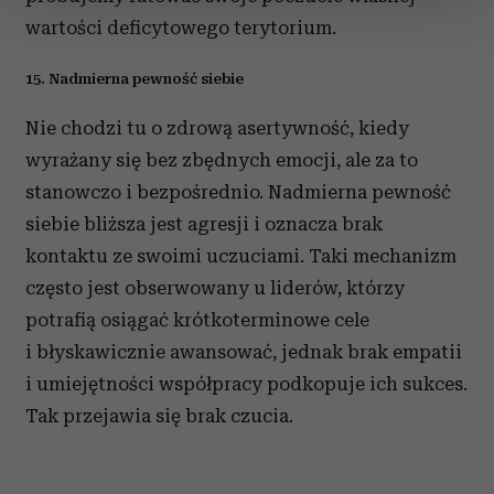
zmienić lub wycofać swoją zgodę w dowolnej chwili.
wartości deficytowego terytorium.
Wykorzystujemy pliki cookie do spersonalizowania treści
15. Nadmierna pewność siebie
i reklam, aby oferować funkcje społecznościowe i
analizować ruch w naszej witrynie. Informacje o tym, jak
Nie chodzi tu o zdrową asertywność, kiedy
korzystasz z naszej witryny, udostępniamy partnerom
wyrażany się bez zbędnych emocji, ale za to
społecznościowym, reklamowym i analitycznym.
stanowczo i bezpośrednio. Nadmierna pewność
Partnerzy mogą połączyć te informacje z innymi danymi
siebie bliższa jest agresji i oznacza brak
otrzymanymi od Ciebie lub uzyskanymi podczas
kontaktu ze swoimi uczuciami. Taki mechanizm
korzystania z ich usług.
często jest obserwowany u liderów, którzy
potrafią osiągać krótkoterminowe cele
i błyskawicznie awansować, jednak brak empatii
i umiejętności współpracy podkopuje ich sukces.
Tak przejawia się brak czucia.