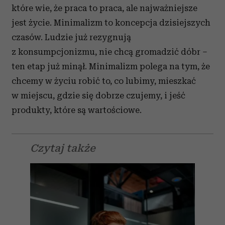
które wie, że praca to praca, ale najważniejsze
Partnerzy mogą połączyć te informacje z innymi danymi
jest życie. Minimalizm to koncepcja dzisiejszych
otrzymanymi od Ciebie lub uzyskanymi podczas
korzystania z ich usług.
czasów. Ludzie już rezygnują
z konsumpcjonizmu, nie chcą gromadzić dóbr –
ten etap już minął. Minimalizm polega na tym, że
chcemy w życiu robić to, co lubimy, mieszkać
w miejscu, gdzie się dobrze czujemy, i jeść
produkty, które są wartościowe.
Czytaj także