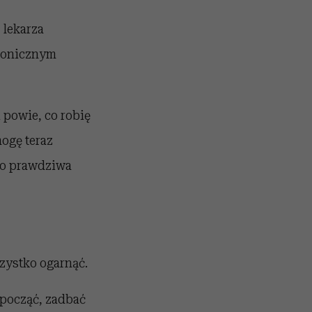
 lekarza
hronicznym
 powie, co robię
mogę teraz
 to prawdziwa
szystko ogarnąć.
dpocząć, zadbać