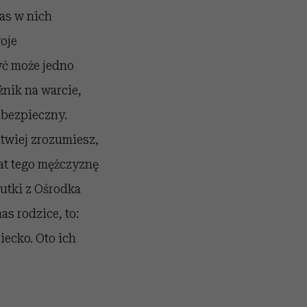
nas w nich
oje
być może jedno
żnik na warcie,
o bezpieczny.
atwiej zrozumiesz,
rat tego mężczyznę
eutki z Ośrodka
as rodzice, to:
iecko. Oto ich