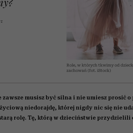
my?
edź
 5,
j
Wiemy, gdzie go kupić
mogą zrobić rodzice
Miller s. 5, odc. 6]
sezon jesień–zima 2
niż się wydaje
YZ
Role, w których tkwimy od dziecka
zachowań (fot. iStock)
że zawsze musisz być silna i nie umiesz prosić 
życiową niedorajdę, której nigdy nic się nie ud
tarą rolę. Tę, którą w dzieciństwie przydzielili 