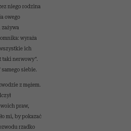
zez niego rodzina
nia owego
, zażywa
gromnika: wyraża
 wszystkie ich
t taki nerwowy”.
” samego siebie.
ozwodzie z mężem.
lczył
swoich praw,
ęło mi, by pokazać
 rozwodu rzadko