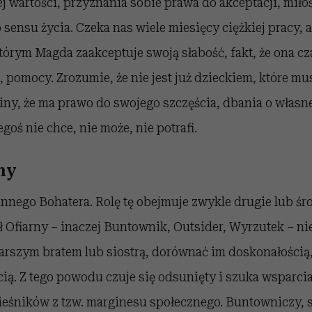
j wartości, przyznania sobie prawa do akceptacji, miłoś
ensu życia. Czeka nas wiele miesięcy ciężkiej pracy,
tórym Magda zaakceptuje swoją słabość, fakt, że ona c
, pomocy. Zrozumie, że nie jest już dzieckiem, które mu
ny, że ma prawo do swojego szczęścia, dbania o własn
goś nie chce, nie może, nie potrafi.
ny
nnego Bohatera. Rolę tę obejmuje zwykle drugie lub ś
ł Ofiarny – inaczej Buntownik, Outsider, Wyrzutek – nie
rszym bratem lub siostrą, dorównać im doskonałością, 
ią. Z tego powodu czuje się odsunięty i szuka wsparc
ieśników z tzw. marginesu społecznego. Buntowniczy, 