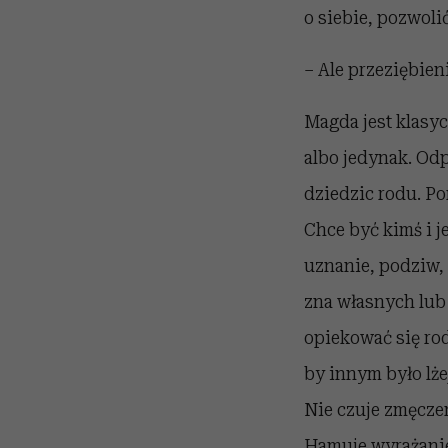
o siebie, pozwoli
– Ale przeziębieni
Magda jest klasy
albo jedynak. Od
dziedzic rodu. P
Chce być kimś i je
uznanie, podziw,
zna własnych lub 
opiekować się rod
by innym było lże
Nie czuje zmęczen
Hamuje wyrażanie