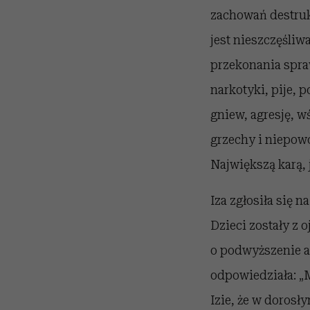
zachowań destrukc
jest nieszczęśliw
przekonania spra
narkotyki, pije, 
gniew, agresję, w
grzechy i niepowo
Największą karą, 
Iza zgłosiła się 
Dzieci zostały z 
o podwyższenie a
odpowiedziała: „Mą
Izie, że w dorosł