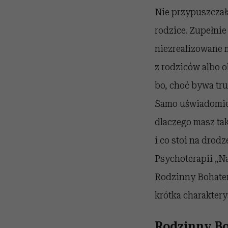
Nie przypuszczała
rodzice. Zupełnie
niezrealizowane ma
z rodziców albo o
bo, choć bywa tru
Samo uświadomieni
dlaczego masz tak
i co stoi na drod
Psychoterapii „Na
Rodzinny Bohater,
krótka charaktery
Rodzinny Bo