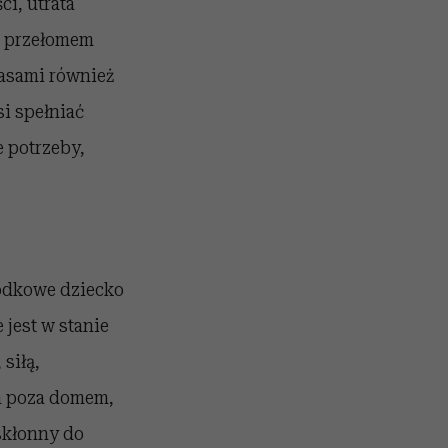
ci, utrata
 a przełomem
zasami również
si spełniać
e potrzeby,
rodkowe dziecko
 jest w stanie
siłą,
ia poza domem,
skłonny do