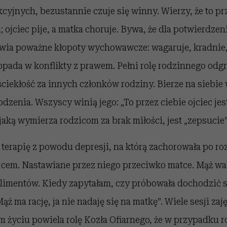
yjnych, bezustannie czuje się winny. Wierzy, że to pr
a; ojciec pije, a matka choruje. Bywa, że dla potwierdze
wia poważne kłopoty wychowawcze: wagaruje, kradnie
popada w konflikty z prawem. Pełni rolę rodzinnego od
ściekłość za innych członków rodziny. Bierze na siebie
dzenia. Wszyscy winią jego: „To przez ciebie ojciec jes
jaką wymierza rodzicom za brak miłości, jest „zepsucie
na terapię z powodu depresji, na którą zachorowała po r
ojcem. Nastawiane przez niego przeciwko matce. Mąż wa
limentów. Kiedy zapytałam, czy próbowała dochodzić 
ż ma rację, ja nie nadaję się na matkę”. Wiele sesji zaj
ym życiu powiela rolę Kozła Ofiarnego, że w przypadku