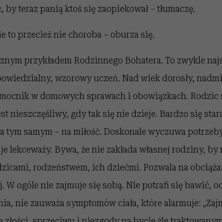
ć, by teraz panią ktoś się zaopiekował – tłumaczę.
e to przecież nie choroba – oburza się.
cznym przykładem Rodzinnego Bohatera. To zwykle najs
powiedzialny, wzorowy uczeń. Nad wiek dorosły, nadmi
omocnik w domowych sprawach i obowiązkach. Rodzic 
st nieszczęśliwy, gdy tak się nie dzieje. Bardzo się star
 a tym samym – na miłość. Doskonale wyczuwa potrzeby 
je lekceważy. Bywa, że nie zakłada własnej rodziny, by
zicami, rodzeństwem, ich dziećmi. Pozwala na obciążan
j. W ogóle nie zajmuje się sobą. Nie potrafi się bawić, 
ia, nie zauważa symptomów ciała, które alarmuje: „Zajmi
 złości, sprzeciwu i niezgody na bycie źle traktowan