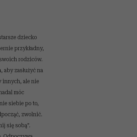
tarsze dziecko
ernie przykładny,
swoich rodziców.
a, aby zasłużyć na
innych, ale nie
 nadal móc
ie siebie po to,
odpocząć, zwolnić.
j się sobą”.
ym. Odpoczywa