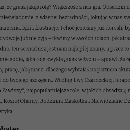
ś, że grasz jakąś rolę? Większość z nas gra. Obsadzili 
 nieświadomie, z własnej bezradności, lokując w nas sw
rzenia, lęki i frustracje. I choć jesteśmy już dorośli, 
bydwoje już nie żyją – tkwimy w swoich rolach, jak stra
dno, ten scenariusz jest nam najlepiej znany, a przez t
e sobie, jaką rolę zwykle grasz w życiu – sprawi, że ł
ą pracę, jaką masz, dlaczego wybrałaś na partnera aku
ze do twojego szczęścia. Według Ewy Czarneckiej, terap
 Zawiszy”, najpopularniejsze role, w jakich obsadzają n
 Kozioł Ofiarny, Rodzinna Maskotka i Niewidzialne Dz
styka:
hater