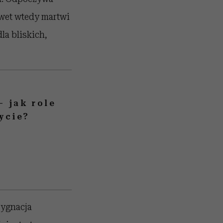
awet wtedy martwi
la bliskich,
– jak role
ycie?
zygnacja