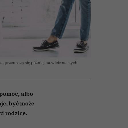
026/27
to dla nich zarwiesz noc
zupełny brak ogłady
girls”
, przenoszą się później na wiele naszych
o pomoc, albo
aje, być może
ci rodzice.