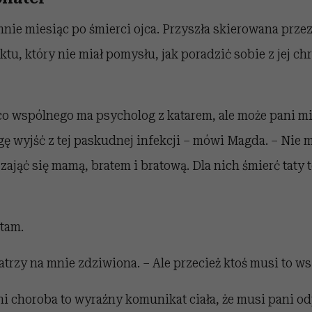
mnie miesiąc po śmierci ojca. Przyszła skierowana przez
tu, który nie miał pomysłu, jak poradzić sobie z jej c
co wspólnego ma psycholog z katarem, ale może pani mi
ogę wyjść z tej paskudnej infekcji – mówi Magda. – Nie 
ająć się mamą, bratem i bratową. Dla nich śmierć taty
ytam.
patrzy na mnie zdziwiona. – Ale przecież ktoś musi to w
ni choroba to wyraźny komunikat ciała, że musi pani o