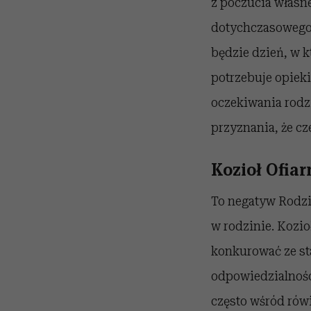
z poczucia własne
dotychczasowego s
będzie dzień, w k
potrzebuje opieki
oczekiwania rodzi
przyznania, że cze
Kozioł Ofiar
To negatyw Rodzi
w rodzinie. Kozio
konkurować ze sta
odpowiedzialnośc
często wśród rów