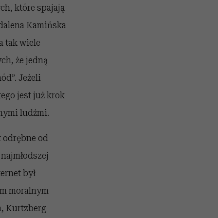
h, które spajają
agdalena Kamińska
 tak wiele
ch, że jedną
ód”. Jeżeli
tego jest już krok
nymi ludźmi.
t odrębne od
 najmłodszej
ernet był
dem moralnym
, Kurtzberg