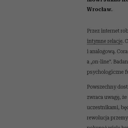
Wrocław.
Przez internet r
intymne relacje
. 
i analogową. Cora
a „on-line”. Bada
psychologiczne f
Powszechny dostęp
zwraca uwagę, że
uczestnikami, bę
rewolucja przemy
pokonać wiele bar