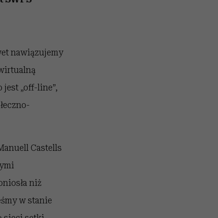
wet nawiązujemy
wirtualną
est „off-line”,
ołeczno-
anuell Castells
nymi
niosła niż
eśmy w stanie
 sieci setki