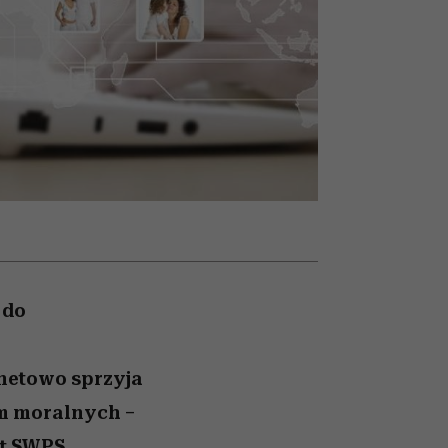
nił
relację z pieniędzmi
ane
zonu
 do
netowo sprzyja
m moralnych –
et SWPS