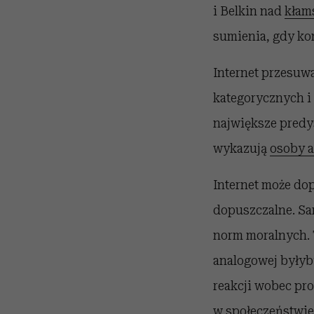
i Belkin nad
kłam
sumienia, gdy kon
Internet przesuw
kategorycznych i 
największe predy
wykazują
osoby 
Internet może dop
dopuszczalne. Sam
norm moralnych. 
analogowej byłyb
reakcji wobec pr
w społeczeństwie 