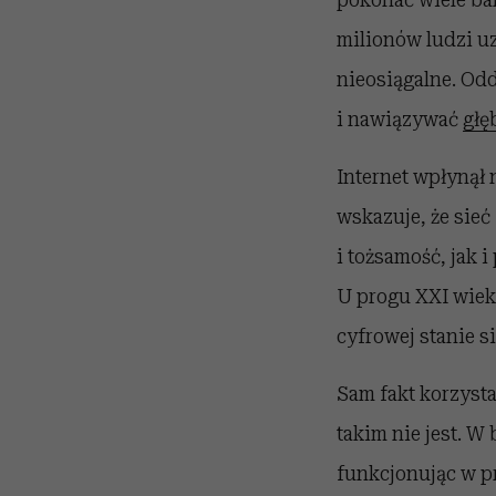
milionów ludzi uz
nieosiągalne. Od
i nawiązywać
głę
Internet wpłynął 
wskazuje, że sieć
i tożsamość, jak 
U progu XXI wiek
cyfrowej stanie 
Sam fakt korzysta
takim nie jest. W
funkcjonując w pr