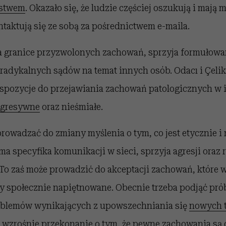
stwem
. Okazało się, że ludzie częściej oszukują i mają
taktują się ze sobą za pośrednictwem e-maila.
a granice przyzwolonych zachowań, sprzyja formułowa
radykalnych sądów na temat innych osób. Odacı i Çelik
spozycje do przejawiania zachowań patologicznych w i
agresywne
oraz nieśmiałe.
rowadzać do zmiany myślenia o tym, co jest etycznie i
a specyfika komunikacji w sieci, sprzyja agresji oraz
To zaś może prowadzić do akceptacji zachowań, które w
y społecznie napiętnowane. Obecnie trzeba podjąć pró
oblemów wynikających z upowszechniania się
nowych t
wzrośnie przekonanie o tym, że pewne zachowania są do