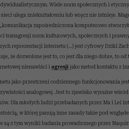
ndywidualistycznym. Wiele norm społecznych i etycznyc
sieci ulega zniekształceniu lub wręcz nie istnieje. M
 „komunikacja zapośredniczona komputerowo stworzyła
i transgresji norm kulturowych, społecznych i prawny
zych reprezentacji internetu (…) jest cyfrowy Dziki Zach
je, że dozwolone jest to, co jest dla niego dobre, to od 
ernetowej nienawiści i
agresji
jako metod kontaktu z in
netu jako przestrzeni codziennego funkcjonowania jes
zywistości analogowej. Jest to zjawisko wyraźne wśród
ów. Dla młodych ludzi przebadanych przez Ma i Lei int
stością, w której panują inne zasady także pod wzglę
ne są z tym wyniki badania prowadzonego przez Naquin