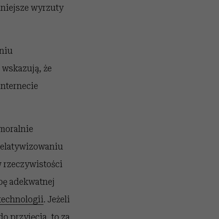
 mniejsze wyrzuty
niu
 wskazują, że
nternecie
 moralnie
 relatywizowaniu
 rzeczywistości
bę adekwatnej
echnologii
. Jeżeli
 przyjęcia, to za