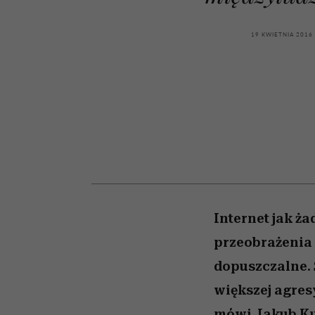
kawę z Kasią Miller”, s.
girls”
odc. 7]
19 KWIETNIA 2016
Internet jak ż
przeobrażenia 
dopuszczalne. 
większej agre
mówi Jakub Ku