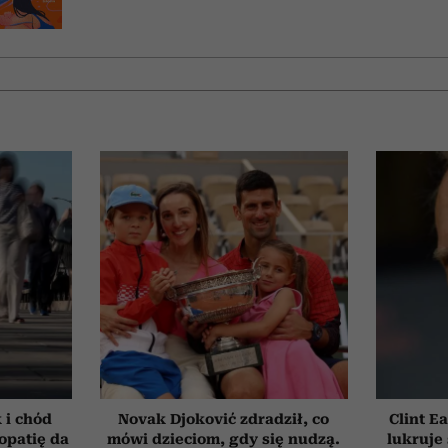
 i chód
Novak Djoković zdradził, co
Clint E
opatię da
mówi dzieciom, gdy się nudzą.
lukruje 