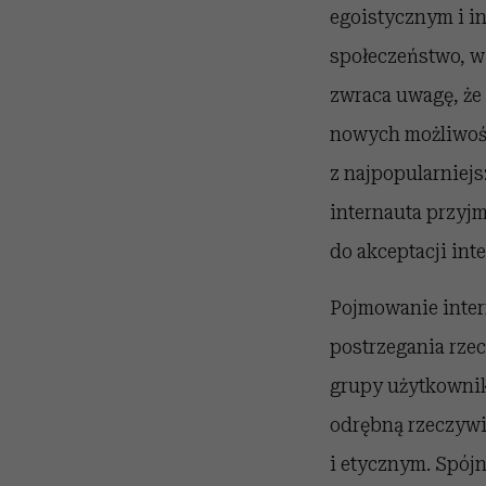
egoistycznym i i
społeczeństwo, w 
zwraca uwagę, że
nowych możliwośc
z najpopularniejs
internauta przyjmu
do akceptacji int
Pojmowanie inter
postrzegania rzec
grupy użytkownik
odrębną rzeczywi
i etycznym. Spój