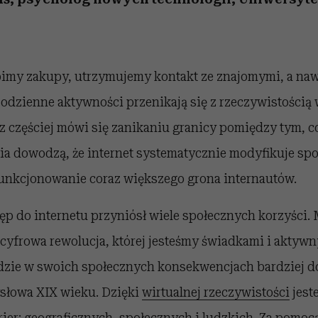
obimy zakupy, utrzymujemy kontakt ze znajomymi, a na
Codzienne aktywności przenikają się z rzeczywistością 
z częściej mówi się zanikaniu granicy pomiędzy tym, co j
nia dowodzą, że internet systematycznie modyfikuje sp
unkcjonowanie coraz większego grona internautów.
 do internetu przyniósł wiele społecznych korzyści. M
 cyfrowa rewolucja, której jesteśmy świadkami i aktyw
dzie w swoich społecznych konsekwencjach bardziej do
słowa XIX wieku. Dzięki
wirtualnej rzeczywistości
jest
ier: geograficznych, społecznych i ludzkich. Za pomocą