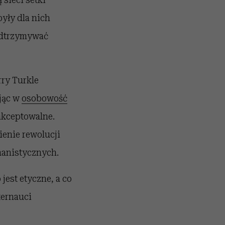
były dla nich
podtrzymywać
rry Turkle
ując w
osobowość
 akceptowalne.
enie rewolucji
manistycznych.
jest etyczne, a co
ternauci