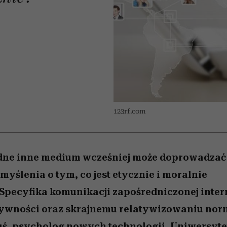
 5,
kwestie, o których wciąż
skutki dla związku i dla
Miller s. 5, odc. 6]
Raport Lyst ujaw
boimy się mówić
partnerki
najbardziej pożąd
ubrania i marki se
123rf.com
adne inne medium wcześniej może doprowadzać
myślenia o tym, co jest etycznie i moralnie
Specyfika komunikacji zapośredniczonej inter
sywności oraz skrajnemu relatywizowaniu nor
ś, psycholog nowych technologii, Uniwersyt