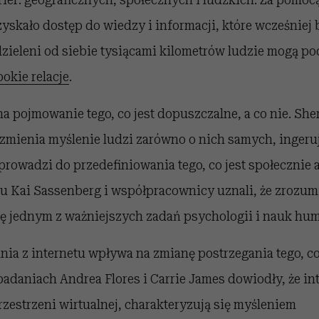
yskało dostęp do wiedzy i informacji, które wcześniej 
dzieleni od siebie tysiącami kilometrów ludzie mogą 
bokie relacje
.
na pojmowanie tego, co jest dopuszczalne, a co nie. She
 zmienia myślenie ludzi zarówno o nich samych, inger
i prowadzi do przedefiniowania tego, co jest społecznie
u Kai Sassenberg i współpracownicy uznali, że zrozumi
się jednym z ważniejszych zadań psychologii i nauk hu
nia z internetu wpływa na zmianę postrzegania tego, co 
 badaniach Andrea Flores i Carrie James dowiodły, że in
zestrzeni wirtualnej, charakteryzują się myśleniem