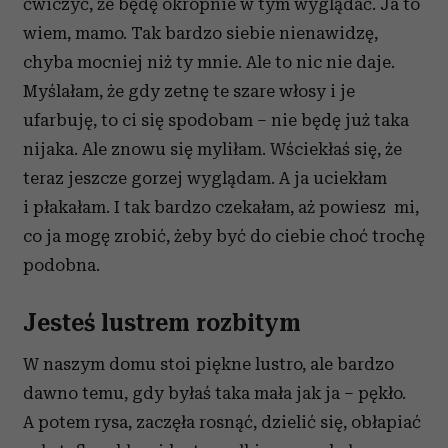
ćwiczyć, że będę okropnie w tym wyglądać. Ja to
wiem, mamo. Tak bardzo siebie nienawidzę,
chyba mocniej niż ty mnie. Ale to nic nie daje.
Myślałam, że gdy zetnę te szare włosy i je
ufarbuję, to ci się spodobam – nie będę już taka
nijaka. Ale znowu się myliłam. Wściekłaś się, że
teraz jeszcze gorzej wyglądam. A ja uciekłam
i płakałam. I tak bardzo czekałam, aż powiesz mi,
co ja mogę zrobić, żeby być do ciebie choć trochę
podobna.
Jesteś lustrem rozbitym
W naszym domu stoi piękne lustro, ale bardzo
dawno temu, gdy byłaś taka mała jak ja – pękło.
A potem rysa, zaczęła rosnąć, dzielić się, obłapiać