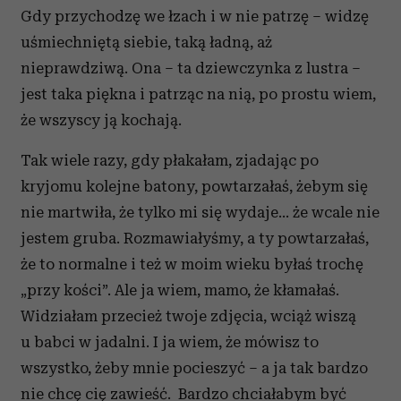
Gdy przychodzę we łzach i w nie patrzę – widzę
uśmiechniętą siebie, taką ładną, aż
nieprawdziwą. Ona – ta dziewczynka z lustra –
jest taka piękna i patrząc na nią, po prostu wiem,
że wszyscy ją kochają.
Tak wiele razy, gdy płakałam, zjadając po
kryjomu kolejne batony, powtarzałaś, żebym się
nie martwiła, że tylko mi się wydaje… że wcale nie
jestem gruba. Rozmawiałyśmy, a ty powtarzałaś,
że to normalne i też w moim wieku byłaś trochę
„przy kości”. Ale ja wiem, mamo, że kłamałaś.
Widziałam przecież twoje zdjęcia, wciąż wiszą
u babci w jadalni. I ja wiem, że mówisz to
wszystko, żeby mnie pocieszyć – a ja tak bardzo
nie chcę cię zawieść. Bardzo chciałabym być