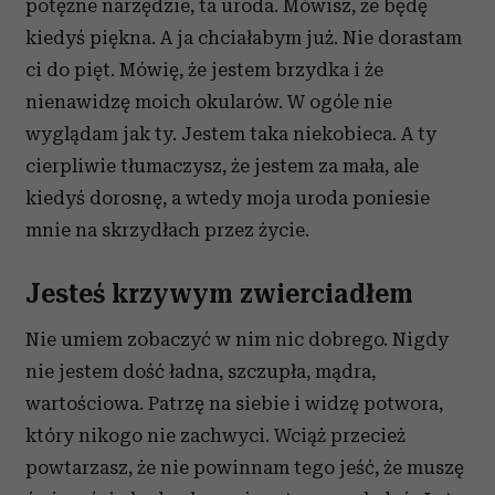
potężne narzędzie, ta uroda. Mówisz, że będę
kiedyś piękna. A ja chciałabym już. Nie dorastam
ci do pięt. Mówię, że jestem brzydka i że
nienawidzę moich okularów. W ogóle nie
wyglądam jak ty. Jestem taka niekobieca. A ty
cierpliwie tłumaczysz, że jestem za mała, ale
kiedyś dorosnę, a wtedy moja uroda poniesie
mnie na skrzydłach przez życie.
Jesteś krzywym zwierciadłem
Nie umiem zobaczyć w nim nic dobrego. Nigdy
nie jestem dość ładna, szczupła, mądra,
wartościowa. Patrzę na siebie i widzę potwora,
który nikogo nie zachwyci. Wciąż przecież
powtarzasz, że nie powinnam tego jeść, że muszę