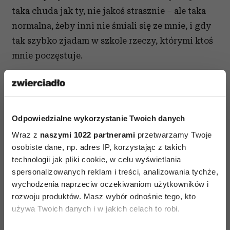
taka chuda jak ty, nie jakoś strasznie – ale taka
normalna, żeby inni nie śmiali się ze mnie, i gdy
tak szybko zjadam w szkole rzeczy, którymi ktoś
mnie poczęstuje.
Jesteś lustrem… po prostu
Takim, z pomocą którego mogę się sobie
Odpowiedzialne wykorzystanie Twoich danych
przyjrzeć. Zobaczyć siebie taką, jaką jestem
Wraz z
naszymi 1022 partnerami
przetwarzamy Twoje
naprawdę. Jesteś lustrem, które nie kłamie, nie
osobiste dane, np. adres IP, korzystając z takich
manipuluje i nie zwodzi.
technologii jak pliki cookie, w celu wyświetlania
spersonalizowanych reklam i treści, analizowania tychże,
Jakim lustrem jesteś TY?
wychodzenia naprzeciw oczekiwaniom użytkowników i
rozwoju produktów. Masz wybór odnośnie tego, kto
używa Twoich danych i w jakich celach to robi.