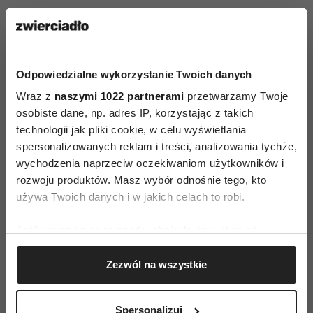
kryzysie i jest niebezpieczna. Na szczęście
napływa druga fala, którą nazywam błękitną falą
odradzania się wartości bliskich wszystkim
tradycjom duchowym, takich jak szacunek dla
Odpowiedzialne wykorzystanie Twoich danych
inności, współodczuwanie i miłość.
Wraz z
naszymi 1022 partnerami
przetwarzamy Twoje
osobiste dane, np. adres IP, korzystając z takich
Najbardziej przerażające wydają się konflikty
technologii jak pliki cookie, w celu wyświetlania
na tle religijnym. Pragniemy, aby Bóg był
spersonalizowanych reklam i treści, analizowania tychże,
wychodzenia naprzeciw oczekiwaniom użytkowników i
ponad podziałami, a to się nie udaje.
rozwoju produktów. Masz wybór odnośnie tego, kto
Religia, która jest pozbawiona ducha, kostnieje
używa Twoich danych i w jakich celach to robi.
i staje się fundamentalizmem. W imię religii
dokonano największych zbrodni. To już nie jest
Jeśli wyrazisz na to zgodę, chcielibyśmy również:
religia – to trzymanie się kanonu, dogmatów,
Gromadzić dane dotyczące Twojej lokalizacji
Zezwól na wszystkie
geograficznej z dokładnością nawet do kilku metrów
kodu porozumiewania się. Ktoś, kto wyznaje inną
Identyfikować Twoje urządzenie, aktywnie
religię, niejako podważa, kwestionuje naszą
analizując charakteryzującego je zbiory danych
wiarę: „Jakim prawem wierzy w nie wiadomo
Spersonalizuj