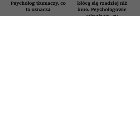
Psycholog tłumaczy, co
kłócą się rzadziej niż
to oznacza
inne. Psychologowie
zdradzają, co
naprawdę je wyróżnia
RODZICE
Novak Djoković zdradził, co mówi
dzieciom, gdy się nudzą. Wielu
rodziców będzie zaskoczonych
2 LIPCA 2026
ROBERT CHOIŃSKI