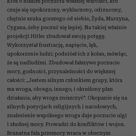
Ktoś o niskim poczuciu własnej wartości, kto
czuje się upokorzony, wykluczony, odrzucony,
chętnie szuka gorszego od siebie, Żyda, Murzyna,
Cygana, żeby poczuć się lepiej. Na takiej właśnie
projekcji Hitler zbudował swoją potęgę.
Wykorzystał frustrację, napięcie, lęk,
upokorzenie ludzi; podniósł ich z kolan, mówiąc,
że są nadludźmi. Zbudował fałszywe poczucie
mocy, godności, przynależności do większej
całości: „Jestem silnym członkiem grupy, która
ma wroga, obcego, innego, i określony plan
działania, aby wroga zniszczyć”. Okopanie się na
silnych pozycjach religijnych i narodowych,
znalezienie wspólnego wroga daje poczucie ulgi
i złudnej mocy. Prowadzi do konfliktów i wojen.
Brunatna fala przemocy wraca w obecnym