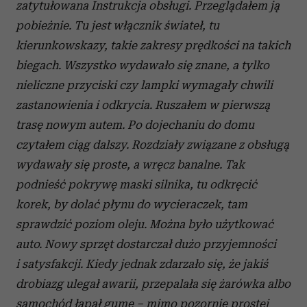
zatytułowana Instrukcja obsługi. Przeglądałem ją
społecznościowym, reklamowym i analitycznym.
pobieżnie. Tu jest włącznik świateł, tu
Partnerzy mogą połączyć te informacje z innymi danymi
otrzymanymi od Ciebie lub uzyskanymi podczas
kierunkowskazy, takie zakresy prędkości na takich
korzystania z ich usług.
biegach. Wszystko wydawało się znane, a tylko
nieliczne przyciski czy lampki wymagały chwili
zastanowienia i odkrycia. Ruszałem w pierwszą
trasę nowym autem. Po dojechaniu do domu
czytałem ciąg dalszy. Rozdziały związane z obsługą
wydawały się proste, a wręcz banalne. Tak
podnieść pokrywę maski silnika, tu odkręcić
korek, by dolać płynu do wycieraczek, tam
sprawdzić poziom oleju. Można było użytkować
auto. Nowy sprzęt dostarczał dużo przyjemności
i satysfakcji. Kiedy jednak zdarzało się, że jakiś
drobiazg ulegał awarii, przepalała się żarówka albo
samochód łapał gumę – mimo pozornie prostej