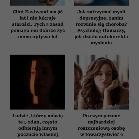
Clint Eastwood ma 96
Jak zatrzymać myśli
lat i nie lukruje
depresyjne, zanim
starości. Tych 5 zasad
rozwinie się choroba?
pomaga mu dobrze żyć
Psycholog tłumaczy,
mimo upływu lat
jak działa autokorekta
myślenia
Ludzie, którzy mówią
Po czym poznać
te 5 zdań, często
najbardziej
odbierają innym
roszczeniową osobę
poczucie własnej
w towarzystwie? 6