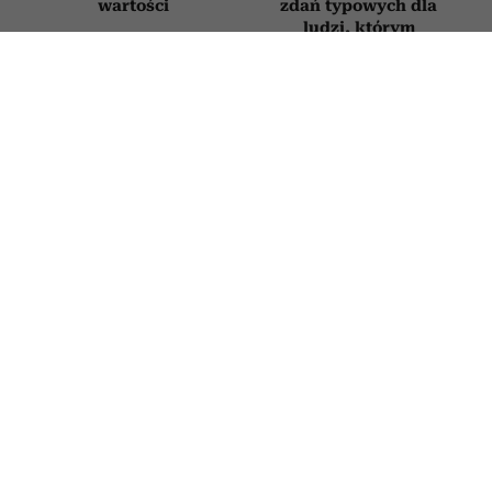
wartości
zdań typowych dla
ludzi, którym
„wszystko się należy”
PSYCHOLOGIA
6 „miłych” tekstów, których używają
manipulatorzy, żeby zdobyć nad tobą
kontrolę. Brzmią jak komplement, ale
są pułapką
3 LIPCA 2026
ALEKSANDRA URBANIAK