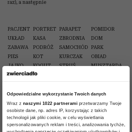
raz), a następnie
PACJENT
PORTRET
PARAPET
POMIDOR
UKŁAD
KASA
ZBRODNIA
DOM
ZABAWA
PODRÓŻ
SAMOCHÓD
PARK
PIES
KOT
KURCZAK
OBIAD
JAJKO
KOGUT
STRUŚ
MUSZTARDA
Odpowiedzialne wykorzystanie Twoich danych
Ile słów udało się zapamiętać? ……………………….
Wraz z
naszymi 1022 partnerami
przetwarzamy Twoje
osobiste dane, np. adres IP, korzystając z takich
technologii jak pliki cookie, w celu wyświetlania
spersonalizowanych reklam i treści, analizowania tychże,
Jeśli uzyskany wynik okaże się rozczarowujący,
wychodzenia naprzeciw oczekiwaniom użytkowników i