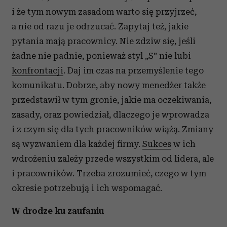
otrzymanymi od Ciebie lub uzyskanymi podczas
i że tym nowym zasadom warto się przyjrzeć,
korzystania z ich usług.
a nie od razu je odrzucać. Zapytaj też, jakie
pytania mają pracownicy. Nie zdziw się, jeśli
żadne nie padnie, ponieważ styl „S” nie lubi
konfrontacji
. Daj im czas na przemyślenie tego
komunikatu. Dobrze, aby nowy menedżer także
przedstawił w tym gronie, jakie ma oczekiwania,
zasady, oraz powiedział, dlaczego je wprowadza
i z czym się dla tych pracowników wiążą. Zmiany
są wyzwaniem dla każdej firmy.
Sukces
w ich
wdrożeniu zależy przede wszystkim od lidera, ale
i pracowników. Trzeba zrozumieć, czego w tym
okresie potrzebują i ich wspomagać.
W drodze ku zaufaniu