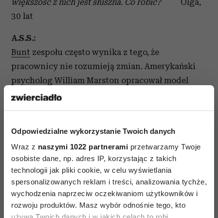
większość z nich jest słuszna. Co robić?
Olga,
30 lat
A.S.S.:
Bunt
zespołu często wynika z tego, że
pracownicy nie rozumieją zmian. Amerykański
psycholog William Marston opracował model
DISC, który zakłada, że każdy ma w sobie cztery
style zachowań, ale w różnym stopniu
intensywności. DISC to skrót od angielskich
Odpowiedzialne wykorzystanie Twoich danych
określeń: dominujący, wpływowy, stały,
Wraz z
naszymi 1022 partnerami
przetwarzamy Twoje
sumienny. Osoby z przewagą zachowań stałych
osobiste dane, np. adres IP, korzystając z takich
cenią sobie zwykle
przełożonego
, czują się przy
technologii jak pliki cookie, w celu wyświetlania
nim bezpiecznie, są to najbardziej lojalni
spersonalizowanych reklam i treści, analizowania tychże,
członkowie zespołu. Wygląda na to, że twoi
wychodzenia naprzeciw oczekiwaniom użytkowników i
rozwoju produktów. Masz wybór odnośnie tego, kto
pracownicy reprezentują właśnie ten styl – „S”.
używa Twoich danych i w jakich celach to robi.