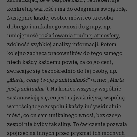
zaznaczając, że w zespole każdy reprezentuje
konkretną
wartość
i ma do odegrania swoją rolę.
Następnie każdej osobie mówi, co ta osoba
dobrego i unikalnego wnosi do grupy, np.
umiejętność
rozładowania trudnej atmosfery
,
zdolność szybkiej analizy informacji. Potem
kolejno zachęca pracowników do tego samego:
niech każdy każdemu powie, za co go ceni,
zwracając się bezpośrednio do tej osoby, np.
„
Marta, cenię twoją punktualność
” (a nie: „
Marta
jest punktualna
”). Na koniec wszyscy wspólnie
zastanawiają się, co jest najważniejszą wspólną
wartością tego zespołu i każdy indywidualnie
mówi, co on sam unikalnego wnosi, bez czego
zespół nie byłby tak silny. To ćwiczenie pozwala
spojrzeć na innych przez pryzmat ich
mocnych