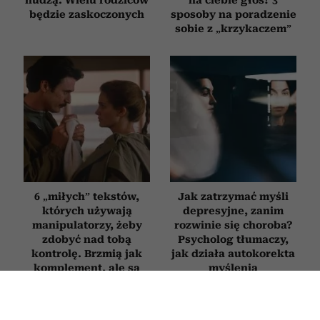
nudzą. Wielu rodziców
na ciebie głos? 3
będzie zaskoczonych
sposoby na poradzenie
sobie z „krzykaczem”
6 „miłych” tekstów,
Jak zatrzymać myśli
których używają
depresyjne, zanim
manipulatorzy, żeby
rozwinie się choroba?
zdobyć nad tobą
Psycholog tłumaczy,
kontrolę. Brzmią jak
jak działa autokorekta
komplement, ale są
myślenia
pułapką