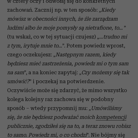
w cztery oczy i odwołaj się do konkretnych
zachowań. Zacznij np. w ten sposób: „
Kiedy
mówisz w obecności innych, że źle zarządzam
ludźmi albo że moje pomysły są nietrafione, to...
”
(tu wskaż, co w tej sytuacji czujesz) „
…trudno mi
z tym, irytuje mnie to…
”. Potem powiedz wprost,
czego oczekujesz: „
Następnym razem, kiedy
będziesz mieć zastrzeżenia, powiedz mi o tym sam
na sam
”, a na koniec zapytaj: „
Czy możemy się tak
umówić?
” i poczekaj na potwierdzenie.
Oczywiście może się zdarzyć, że mimo wszystko
kolega kolejny raz zachowa się w podobny
sposób – wtedy przypomnij mu: „
Umówiliśmy
się, że nie będziesz podważać moich
kompetencji
publicznie, zgodziłeś się na to, a teraz znowu robisz
to samo. Powiedz mi, o co chodzi
”. Nie bójmy się