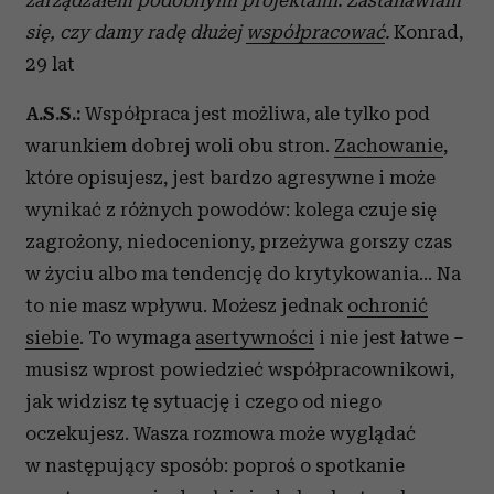
zarządzałem podobnymi projektami. Zastanawiam
się, czy damy radę dłużej
współpracować
.
Konrad,
29 lat
A.S.S.:
Współpraca jest możliwa, ale tylko pod
warunkiem dobrej woli obu stron.
Zachowanie
,
które opisujesz, jest bardzo agresywne i może
wynikać z różnych powodów: kolega czuje się
zagrożony, niedoceniony, przeżywa gorszy czas
w życiu albo ma tendencję do krytykowania… Na
to nie masz wpływu. Możesz jednak
ochronić
siebie
. To wymaga
asertywności
i nie jest łatwe –
musisz wprost powiedzieć współpracownikowi,
jak widzisz tę sytuację i czego od niego
oczekujesz. Wasza rozmowa może wyglądać
w następujący sposób: poproś o spotkanie