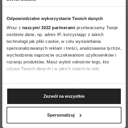
Efekt ten tłumaczy również, dlaczego tak trudno
uwierzyć nam, że wszystko będzie dobrze, tak
Odpowiedzialne wykorzystanie Twoich danych
trudno przypomnieć sobie szczęśliwe chwile.
Wraz z
naszymi 1022 partnerami
przetwarzamy Twoje
Pamięć zdarzeń pozytywnych w lęku jest
osobiste dane, np. adres IP, korzystając z takich
trudniej dostępna.
technologii jak pliki cookie, w celu wyświetlania
spersonalizowanych reklam i treści, analizowania tychże,
Poza tym, kiedy już nasz system poznawczy
wychodzenia naprzeciw oczekiwaniom użytkowników i
wyselekcjonuje owe zagrażające informacje,
rozwoju produktów. Masz wybór odnośnie tego, kto
zaczynamy je uważnie przetwarzać. Wówczas
używa Twoich danych i w jakich celach to robi.
trudno nam się skoncentrować na czymkolwiek
Jeśli wyrazisz na to zgodę, chcielibyśmy również:
innym, jesteśmy pochłonięci wewnętrznymi
Gromadzić dane dotyczące Twojej lokalizacji
rozmyślaniami.
Zezwól na wszystkie
geograficznej z dokładnością nawet do kilku metrów
Panowanie nad lękiem
Identyfikować Twoje urządzenie, aktywnie
analizując charakteryzującego je zbiory danych
Spersonalizuj
Takie drobiazgowe analizy często są drogą
(fingerprinting, czyli wirtualny odcisk palca)
donikąd. Rozważanie w kółko różnych możliwych
Dowiedz się więcej odnośnie tego, jak Twoje osobiste