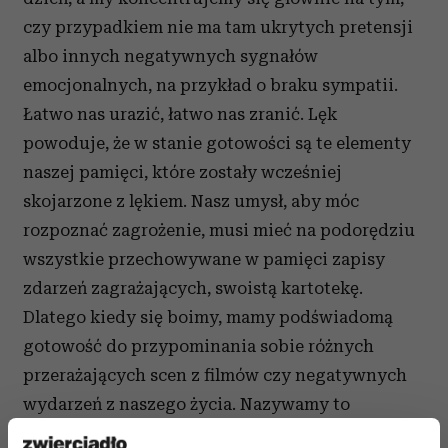
czy przypadkiem nie ma tam ukrytych pretensji
albo innych negatywnych sygnałów
emocjonalnych, na przykład o braku sympatii.
Łatwo nas urazić, łatwo nas zranić. Lęk
powoduje, że w stanie gotowości są te elementy
naszej pamięci, które zostały wcześniej
skojarzone z lękiem. Nasz umysł, aby móc
rozpoznać zagrożenie, musi mieć na podorędziu
wszystkie przechowywane w pamięci zapisy
zdarzeń zagrażających, swoistą kartotekę.
Dlatego kiedy się boimy, mamy podświadomą
gotowość do przypominania sobie różnych
przerażających scen z filmów czy negatywnych
wydarzeń z naszego życia. Nazywamy to
w psychologii pamięcią zgodną z nastrojem.