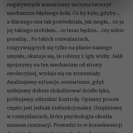
negatywnych scenariuszy zaczyna tworzyć
dane są przetwarzane oraz ustaw własne preferencje w
sekcji szczegółów
. W Deklaracji plików cookie możesz
mechanizm błędnego koła. Co by było, gdyby….
zmienić lub wycofać swoją zgodę w dowolnej chwili.
a dlaczego ona tak powiedziała, jak mogła… co ja
jej takiego zrobiłem… co teraz będzie… czy sobie
Wykorzystujemy pliki cookie do spersonalizowania treści
poradzę... Po takich rozważaniach,
i reklam, aby oferować funkcje społecznościowe i
rozgrywających się tylko na planie naszego
analizować ruch w naszej witrynie. Informacje o tym, jak
korzystasz z naszej witryny, udostępniamy partnerom
umysłu, okazuje się, że robimy z igły widły. Jeśli
społecznościowym, reklamowym i analitycznym.
spojrzymy na ten mechanizm od strony
Partnerzy mogą połączyć te informacje z innymi danymi
ewolucyjnej, wydaje się on zrozumiały.
otrzymanymi od Ciebie lub uzyskanymi podczas
Analizujemy sytuacje, scenariusze, gdyż
korzystania z ich usług.
usiłujemy dobrze zlokalizować źródło lęku,
próbujemy odzyskać kontrolę. Opisany proces
często jest jednak niefunkcjonalny. Grzęźniemy
w rozmyślaniach, które psychologia określa
mianem ruminacji. Prowadzi to w konsekwencji