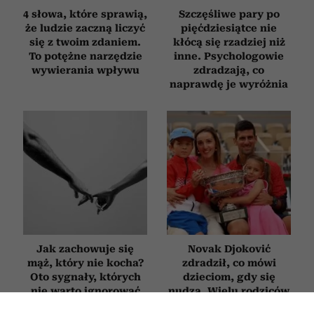
4 słowa, które sprawią,
Szczęśliwe pary po
że ludzie zaczną liczyć
pięćdziesiątce nie
się z twoim zdaniem.
kłócą się rzadziej niż
To potężne narzędzie
inne. Psychologowie
wywierania wpływu
zdradzają, co
naprawdę je wyróżnia
Jak zachowuje się
Novak Djoković
mąż, który nie kocha?
zdradził, co mówi
Oto sygnały, których
dzieciom, gdy się
nie warto ignorować
nudzą. Wielu rodziców
będzie zaskoczonych