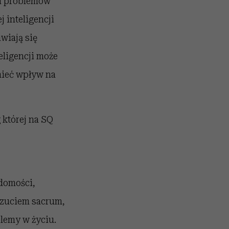
ch problemów
 inteligencji
awiają się
eligencji może
 mieć wpływ na
 której na SQ
domości,
oczuciem sacrum,
lemy w życiu.