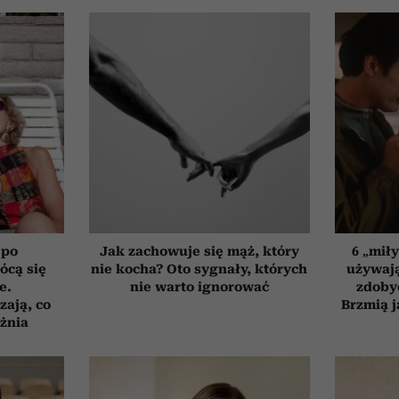
 po
Jak zachowuje się mąż, który
6 „mił
łócą się
nie kocha? Oto sygnały, których
używają
e.
nie warto ignorować
zdoby
zają, co
Brzmią j
żnia