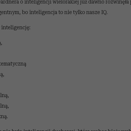
rdnera o inteligencji wielorakiej już dawno rozwinęła p
entnym, bo inteligencja to nie tylko nasze IQ.
inteligencję:
,
tematyczną
ą,
lną,
lną,
zną.