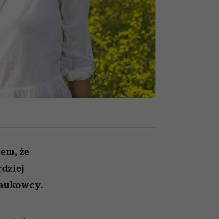
winę
najtrudniejszą próbę
tem, że
dziej
naukowcy.