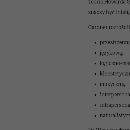
Teoria Howarda Ga
znaczy być intelig
Gardner rozróżnił 
przestrzenną
językową,
logiczno-ma
kinestetyczn
muzyczną,
interpersona
intrapersona
naturalistyc