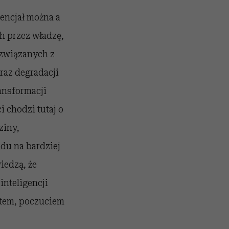
tencjał można a
 przez władzę,
 związanych z
raz degradacji
ansformacji
i chodzi tutaj o
ziny,
du na bardziej
iedzą, że
inteligencji
atem, poczuciem