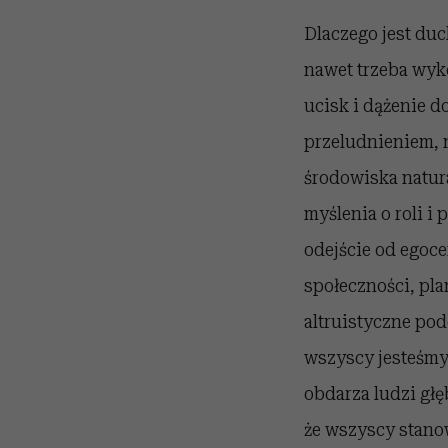
Dlaczego jest duc
nawet trzeba wyk
ucisk i dążenie 
przeludnieniem, 
środowiska natur
myślenia o roli i
odejście od egoc
społeczności, pl
altruistyczne pod
wszyscy jesteśmy 
obdarza ludzi gł
że wszyscy stano