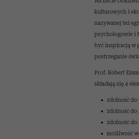
Na liście Gradner
kulturowych i eko
nazywanej też egzy
psychologowie i f
być inspiracją w 
postrzeganie świa
Prof. Robert Emmo
składają się 4 ele
zdolność do 
zdolność do
zdolność do 
możliwość w