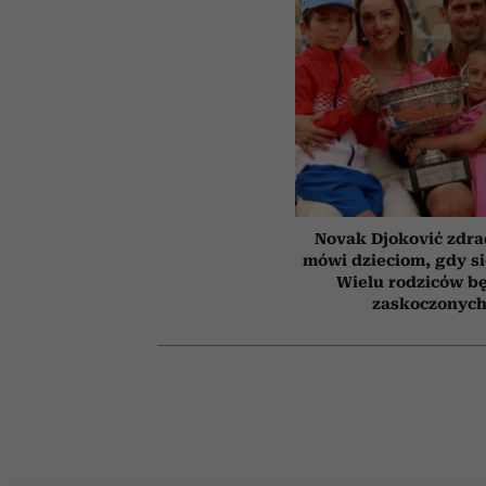
Novak Djoković zdrad
mówi dzieciom, gdy s
Wielu rodziców b
zaskoczonyc