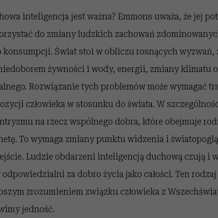
howa inteligencja jest ważna? Emmons uważa, że jej po
orzystać do zmiany ludzkich zachowań zdominowanych
do konsumpcji. Świat stoi w obliczu rosnących wyzwań,
niedoborem żywności i wody, energii, zmiany klimatu o
alnego. Rozwiązanie tych problemów może wymagać tr
 pozycji człowieka w stosunku do świata. W szczególnośc
entryzmu na rzecz wspólnego dobra, które obejmuje rod
anetę. To wymaga zmiany punktu widzenia i światopoglą
ejście. Ludzie obdarzeni inteligencją duchową czują i w
odpowiedzialni za dobro życia jako całości. Ten rodzaj 
ębszym zrozumieniem związku człowieka z Wszechświ
wimy jedność.