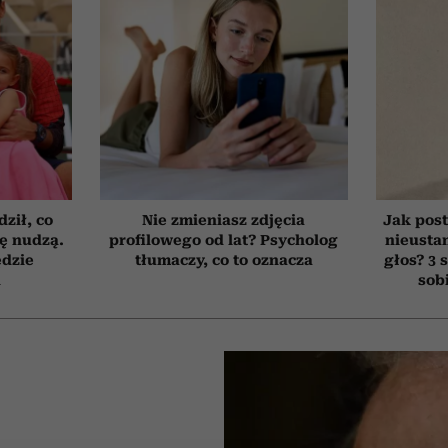
ził, co
Nie zmieniasz zdjęcia
Jak post
ię nudzą.
profilowego od lat? Psycholog
nieusta
ędzie
tłumaczy, co to oznacza
głos? 3 
h
sob