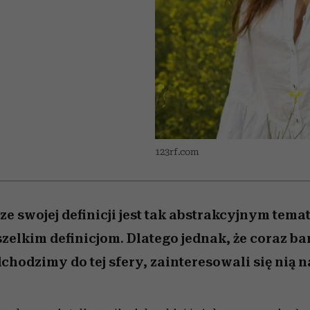
 5,
w
Raport Lyst ujawnił
Miller s. 5, odc. 6]
tysiące widzów
skuteczne
pamięć
uruchamia całą la
granicę
xie
najbardziej pożądane
podejrzeń
ubrania i marki sezonu
123rf.com
e swojej definicji jest tak abstrakcyjnym tema
elkim definicjom. Dlatego jednak, że coraz bar
hodzimy do tej sfery, zainteresowali się nią 