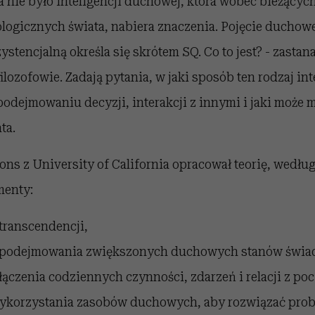
a nie było inteligencji duchowej, która wobec bieżący
logicznych świata, nabiera znaczenia. Pojęcie duchowej
stencjalną określa się skrótem SQ. Co to jest? - zastan
ilozofowie. Zadają pytania, w jaki sposób ten rodzaj int
podejmowaniu decyzji, interakcji z innymi i jaki może
ta.
ns z University of California opracował teorię, według
menty:
transcendencji,
 podejmowania zwiększonych duchowych stanów świa
łączenia codziennych czynności, zdarzeń i relacji z p
ykorzystania zasobów duchowych, aby rozwiązać prob