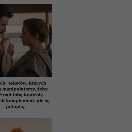
ych” tekstów, których
 manipulatorzy, żeby
ć nad tobą kontrolę.
ak komplement, ale są
pułapką