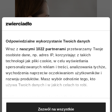
Odpowiedzialne wykorzystanie Twoich danych
Wraz z
naszymi 1022 partnerami
przetwarzamy Twoje
osobiste dane, np. adres IP, korzystając z takich
technologii jak pliki cookie, w celu wyświetlania
spersonalizowanych reklam i treści, analizowania tychże,
wychodzenia naprzeciw oczekiwaniom użytkowników i
Rebirthing, czyli świadomy
rozwoju produktów. Masz wybór odnośnie tego, kto
oddech. Jak zacząć
używa Twoich danych i w jakich celach to robi.
praktykować?
Jeśli wyrazisz na to zgodę, chcielibyśmy również:
Gromadzić dane dotyczące Twojej lokalizacji
Koncentracja na oddechu
Zezwól na wszystkie
geograficznej z dokładnością nawet do kilku metrów