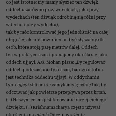
co jest istotne: my mamy słyszeć ten dźwięk
oddechu zarówno przy wdechach, jak i przy
wydechach (ten dźwięk odrobinę się różni przy
wdechu i przy wydechu),
tak by móc kontrolować jego jednolitość na całej
długości, ale nie powinien on być słyszalny dla
osób, które stoją parę metrów dalej. Oddech
ten w praktyce asan i pranajamy określa się jako
oddech ujjayi. A.G. Mohan pisze:
„
By regulować
oddech podczas praktyki asan, bardzo istotna
jest technika oddechu ujjayi. W oddychaniu
typu
ujjayi d
elikatnie zamykamy głośnię tak, by
odczuwać jak powietrze przepływa przez krtań.
(…) Naszym celem jest kreowanie raczej cichego
dźwięku. (…) Krishnamacharya często używał
określenia na
ujjayi
»Odczuj wrażenie