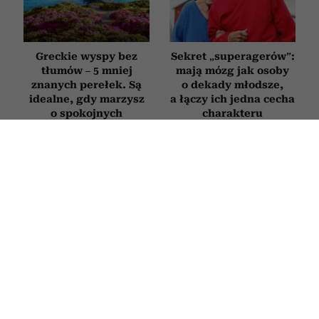
Greckie wyspy bez
Sekret „superagerów”:
tłumów – 5 mniej
mają mózg jak osoby
znanych perełek. Są
o dekady młodsze,
idealne, gdy marzysz
a łączy ich jedna cecha
o spokojnych
charakteru
wakacjach
Kwiaty na balkon
Co zaburza przepływ
w pełnym słońcu. Oto
dobrej energii