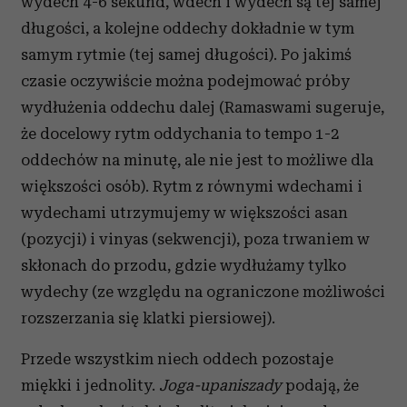
wydech 4-6 sekund, wdech i wydech są tej samej
długości, a kolejne oddechy dokładnie w tym
samym rytmie (tej samej długości). Po jakimś
czasie oczywiście można podejmować próby
wydłużenia oddechu dalej (Ramaswami sugeruje,
że docelowy rytm oddychania to tempo 1-2
oddechów na minutę, ale nie jest to możliwe dla
większości osób). Rytm z równymi wdechami i
wydechami utrzymujemy w większości asan
(pozycji) i vinyas (sekwencji), poza trwaniem w
skłonach do przodu, gdzie wydłużamy tylko
wydechy (ze względu na ograniczone możliwości
rozszerzania się klatki piersiowej).
Przede wszystkim niech oddech pozostaje
miękki i jednolity.
Joga-upaniszady
podają, że