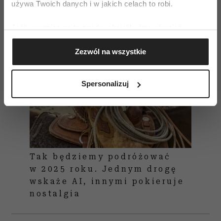
używa Twoich danych i w jakich celach to robi.
Jeśli wyrazisz na to zgodę, chcielibyśmy również:
Gromadzić dane dotyczące Twojej lokalizacji
Zezwól na wszystkie
geograficznej z dokładnością nawet do kilku metrów
Identyfikować Twoje urządzenie, aktywnie
analizując charakteryzującego je zbiory danych
Spersonalizuj
(fingerprinting, czyli wirtualny odcisk palca)
Dowiedz się więcej odnośnie tego, jak Twoje osobiste
dane są przetwarzane oraz ustaw własne preferencje w
sekcji szczegółów
. W Deklaracji plików cookie możesz
zmienić lub wycofać swoją zgodę w dowolnej chwili.
Tak będziemy podróżować
Wykorzystujemy pliki cookie do spersonalizowania treści
w 2025 roku. Jednym drogę
i reklam, aby oferować funkcje społecznościowe i
wskaże AI, innymi pokieruje
analizować ruch w naszej witrynie. Informacje o tym, jak
nostalgia
korzystasz z naszej witryny, udostępniamy partnerom
społecznościowym, reklamowym i analitycznym.
Partnerzy mogą połączyć te informacje z innymi danymi