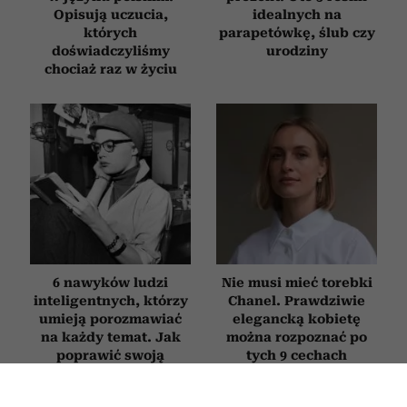
Opisują uczucia,
idealnych na
których
parapetówkę, ślub czy
doświadczyliśmy
urodziny
chociaż raz w życiu
6 nawyków ludzi
Nie musi mieć torebki
inteligentnych, którzy
Chanel. Prawdziwie
umieją porozmawiać
elegancką kobietę
na każdy temat. Jak
można rozpoznać po
poprawić swoją
tych 9 cechach
erudycję?