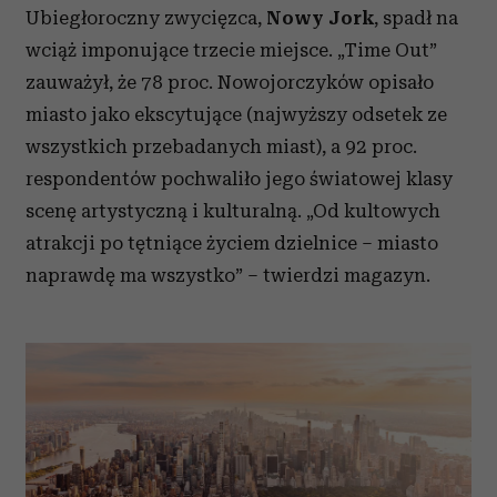
Ubiegłoroczny zwycięzca,
Nowy Jork
, spadł na
otrzymanymi od Ciebie lub uzyskanymi podczas
wciąż imponujące trzecie miejsce. „Time Out”
korzystania z ich usług.
zauważył, że 78 proc. Nowojorczyków opisało
miasto jako ekscytujące (najwyższy odsetek ze
wszystkich przebadanych miast), a 92 proc.
respondentów pochwaliło jego światowej klasy
scenę artystyczną i kulturalną. „Od kultowych
atrakcji po tętniące życiem dzielnice – miasto
naprawdę ma wszystko” – twierdzi magazyn.