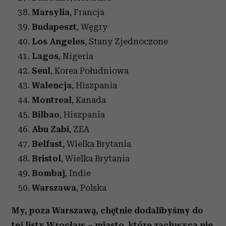
Marsylia
, Francja
Budapeszt
, Węgry
Los Angeles
, Stany Zjednoczone
Lagos
, Nigeria
Seul
, Korea Południowa
Walencja
, Hiszpania
Montreal
, Kanada
Bilbao
, Hiszpania
Abu Zabi
, ZEA
Belfast
, Wielka Brytania
Bristol
, Wielka Brytania
Bombaj
, Indie
Warszawa
, Polska
My, poza Warszawą, chętnie dodalibyśmy do
tej listy Wrocław – miasto, które zachwyca nie