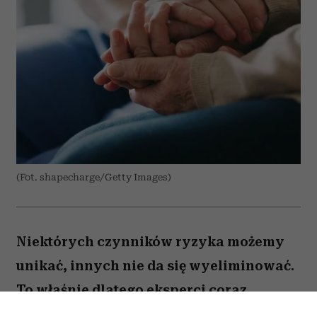
(Fot. shapecharge/Getty Images)
Niektórych czynników ryzyka możemy
unikać, innych nie da się wyeliminować.
To właśnie dlatego eksperci coraz
większą uwagę poświęcają nie tylko