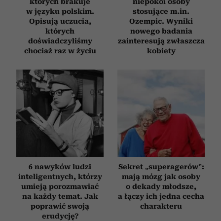
których brakuje
niepokoi osoby
w języku polskim.
stosujące m.in.
Opisują uczucia,
Ozempic. Wyniki
których
nowego badania
doświadczyliśmy
zainteresują zwłaszcza
chociaż raz w życiu
kobiety
6 nawyków ludzi
Sekret „superagerów”:
inteligentnych, którzy
mają mózg jak osoby
umieją porozmawiać
o dekady młodsze,
na każdy temat. Jak
a łączy ich jedna cecha
poprawić swoją
charakteru
erudycję?