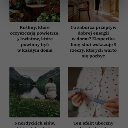
dane są przetwarzane oraz ustaw własne preferencje w
sekcji szczegółów
. W Deklaracji plików cookie możesz
zmienić lub wycofać swoją zgodę w dowolnej chwili.
Rośliny, które
Co zaburza przepływ
Wykorzystujemy pliki cookie do spersonalizowania treści
oczyszczają powietrze.
dobrej energii
i reklam, aby oferować funkcje społecznościowe i
5 kwiatów, które
w domu? Ekspertka
powinny być
feng shui wskazuje 5
analizować ruch w naszej witrynie. Informacje o tym, jak
w każdym domu
rzeczy, których warto
korzystasz z naszej witryny, udostępniamy partnerom
się pozbyć
społecznościowym, reklamowym i analitycznym.
Partnerzy mogą połączyć te informacje z innymi danymi
otrzymanymi od Ciebie lub uzyskanymi podczas
korzystania z ich usług.
6 nordyckich słów,
Ten efekt uboczny