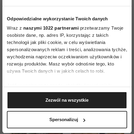
Odpowiedzialne wykorzystanie Twoich danych
Wraz z
naszymi 1022 partnerami
przetwarzamy Twoje
ZAMÓW
osobiste dane, np. adres IP, korzystając z takich
technologii jak pliki cookie, w celu wyświetlania
WYDANIE DRUKOWANE
spersonalizowanych reklam i treści, analizowania tychże,
wychodzenia naprzeciw oczekiwaniom użytkowników i
E-WYDANIE
rozwoju produktów. Masz wybór odnośnie tego, kto
używa Twoich danych i w jakich celach to robi.
Jeśli wyrazisz na to zgodę, chcielibyśmy również:
Gromadzić dane dotyczące Twojej lokalizacji
Zezwól na wszystkie
geograficznej z dokładnością nawet do kilku metrów
Identyfikować Twoje urządzenie, aktywnie
analizując charakteryzującego je zbiory danych
Spersonalizuj
(fingerprinting, czyli wirtualny odcisk palca)
Dowiedz się więcej odnośnie tego, jak Twoje osobiste