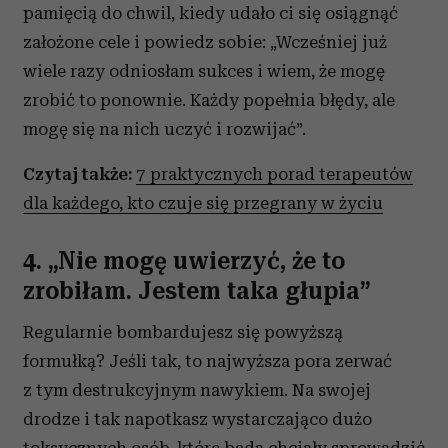
Partnerzy mogą połączyć te informacje z innymi danymi
pamięcią do chwil, kiedy udało ci się osiągnąć
otrzymanymi od Ciebie lub uzyskanymi podczas
założone cele i powiedz sobie: „Wcześniej już
korzystania z ich usług.
wiele razy odniosłam sukces i wiem, że mogę
zrobić to ponownie. Każdy popełnia błędy, ale
mogę się na nich uczyć i rozwijać”.
Czytaj także:
7 praktycznych porad terapeutów
dla każdego, kto czuje się przegrany w życiu
4. „Nie mogę uwierzyć, że to
zrobiłam. Jestem taka głupia”
Regularnie bombardujesz się powyższą
formułką? Jeśli tak, to najwyższa pora zerwać
z tym destrukcyjnym nawykiem. Na swojej
drodze i tak napotkasz wystarczająco dużo