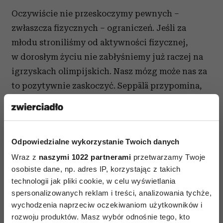
Oczywiście nie przeskoczymy pewnych –
zwłaszcza fizycznych – ograniczeń. Jeśli za
młodu stroniliśmy od aktywności fizycznej,
w dorosłym życiu nie zabłyśniemy już raczej na
igrzyskach olimpijskich. Nasz mózg może nas za
to pozytywnie zaskoczyć. Seppälä przypomina,
że jest on wyposażony w cenną cechę –
neuroplastyczność
. To dzięki niej rozwija przez
całe życie. „Możesz zmienić zawód w wieku
Odpowiedzialne wykorzystanie Twoich danych
pięćdziesięciu lat i zacząć grać na pianinie po
Wraz z
osiemdziesiątce. Da się nauczyć nowych rzeczy
naszymi 1022 partnerami
przetwarzamy Twoje
osobiste dane, np. adres IP, korzystając z takich
w każdym wieku” – przekonuje psycholożka.
technologii jak pliki cookie, w celu wyświetlania
spersonalizowanych reklam i treści, analizowania tychże,
3. „Jestem porażką”
wychodzenia naprzeciw oczekiwaniom użytkowników i
rozwoju produktów. Masz wybór odnośnie tego, kto
Według ekspertów jest to jedno z najbardziej