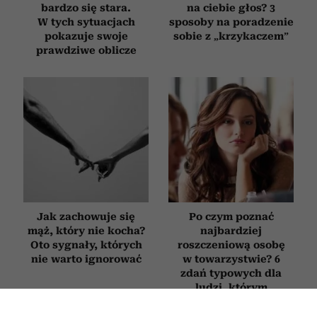
bardzo się stara.
na ciebie głos? 3
W tych sytuacjach
sposoby na poradzenie
pokazuje swoje
sobie z „krzykaczem”
prawdziwe oblicze
Jak zachowuje się
Po czym poznać
mąż, który nie kocha?
najbardziej
Oto sygnały, których
roszczeniową osobę
nie warto ignorować
w towarzystwie? 6
zdań typowych dla
ludzi, którym
„wszystko się należy”