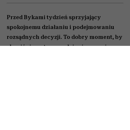
Przed Bykami tydzień sprzyjający
spokojnemu działaniu i podejmowaniu
rozsądnych decyzji. To dobry moment, by
skupić się na tym, co daje ci poczucie
stabilności i bezpieczeństwa. Choć wokół
może dziać się wiele, największe korzyści
przyniesie konsekwencja i cierpliwość.
Sprawdź, co gwiazdy przygotowały dla
Byka na okres od 27 lipca do 2 sierpnia
2026 roku.