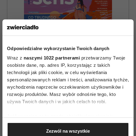
Odpowiedzialne wykorzystanie Twoich danych
Wraz z
naszymi 1022 partnerami
przetwarzamy Twoje
osobiste dane, np. adres IP, korzystając z takich
technologii jak pliki cookie, w celu wyświetlania
spersonalizowanych reklam i treści, analizowania tychże,
wychodzenia naprzeciw oczekiwaniom użytkowników i
rozwoju produktów. Masz wybór odnośnie tego, kto
ZAMÓW
używa Twoich danych i w jakich celach to robi.
WYDANIE DRUKOWANE
Jeśli wyrazisz na to zgodę, chcielibyśmy również:
Gromadzić dane dotyczące Twojej lokalizacji
E-WYDANIE
Zezwól na wszystkie
geograficznej z dokładnością nawet do kilku metrów