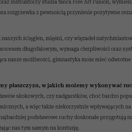
az instruktorzy studia tańca Free Art Fusion, wymieni
bra rozgrzewka z pewnością przyniesie pozytywne rezul
 naszych ścięgien, mięśni, czy więzadeł natychmiasto
 procesem długofalowym, wymaga cierpliwości oraz sys
jąca nasze możliwości, gimnastyka może mieć odwrotn
jmy płaszczyzn, w jakich możemy wykonywać ruc
stawów skokowych, czy nadgarstków, choć bardzo popul
micznych, a więc także niekorzystnie wpływających na
 najbardziej podstawowe ruchy doskonale przygotują na
żając nas tym samym na kontuzję.