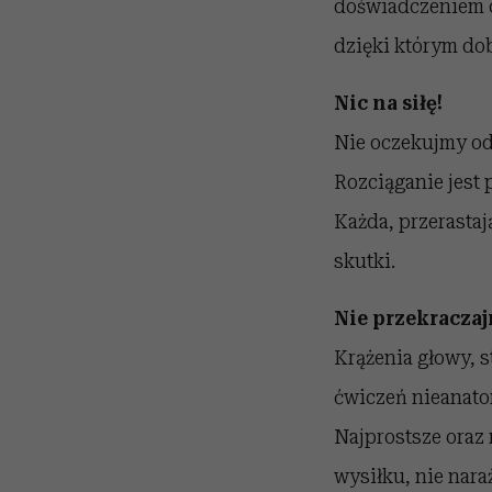
doświadczeniem or
dzięki którym do
Nic na siłę!
Nie oczekujmy od
Rozciąganie jest
Każda, przerasta
skutki.
Nie przekracza
Krążenia głowy, 
ćwiczeń nieanato
Najprostsze oraz
wysiłku, nie nara