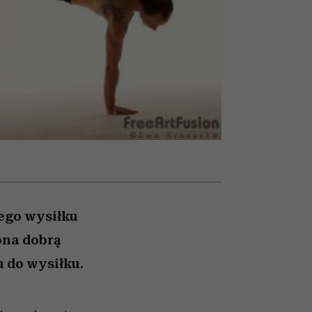
olarów
żegnają się eleganckie osoby
ego wysiłku
ona dobrą
 do wysiłku.