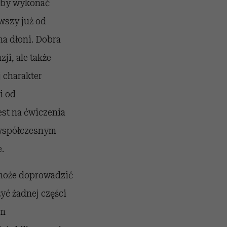
 Aby wykonać
wszy już od
na dłoni. Dobra
i, ale także
 charakter
i od
st na ćwiczenia
 współczesnym
.
może doprowadzić
yć żadnej części
im