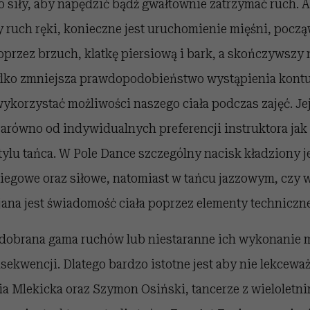
 siły, aby napędzić bądź gwałtownie zatrzymać ruch.
 ruch ręki, konieczne jest uruchomienie mięśni, począ
przez brzuch, klatkę piersiową i bark, a skończywszy 
ylko zmniejsza prawdopodobieństwo wystąpienia kontuzj
ykorzystać możliwości naszego ciała podczas zajęć. Jej
zarówno od indywidualnych preferencji instruktora jak 
lu tańca. W Pole Dance szczególny nacisk kładziony je
iegowe oraz siłowe, natomiast w tańcu jazzowym, czy
ana jest świadomość ciała poprzez elementy techniczne
dobrana gama ruchów lub niestaranne ich wykonanie 
ekwencji. Dlatego bardzo istotne jest aby nie lekceważ
ia Mlekicka oraz Szymon Osiński, tancerze z wieloletn