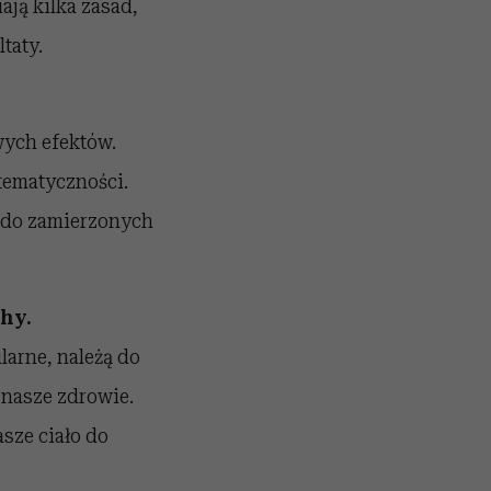
ają kilka zasad,
taty.
wych efektów.
tematyczności.
e do zamierzonych
hy.
arne, należą do
 nasze zdrowie.
sze ciało do