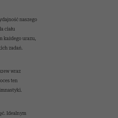
wydajność naszego
a ciału
m każdego urazu,
ich zadań.
 krew wraz
oces ten
imnastyki.
ęć. Idealnym