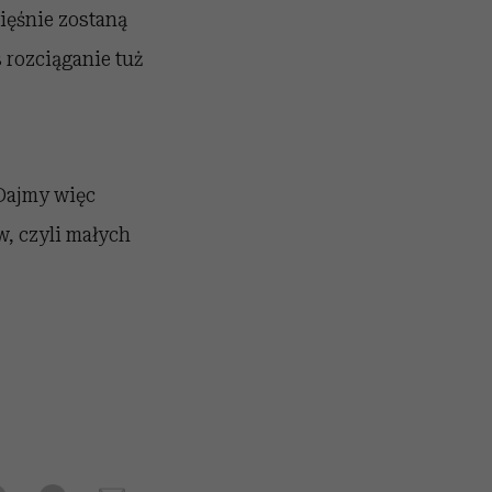
ięśnie zostaną
 rozciąganie tuż
 Dajmy więc
w, czyli małych