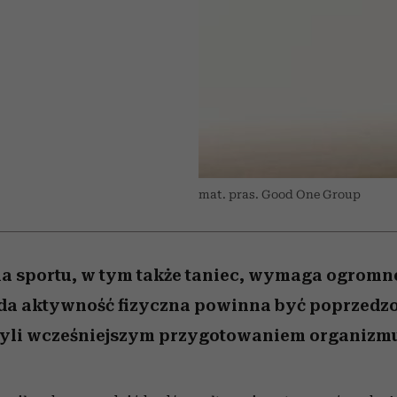
 5,
Raport Lyst ujawnił
Miller s. 5, odc. 6]
trafiła do grona
skuteczne
kosztuje to tysiące d
wśród widzów
najpopularniejszych seriali
najbardziej pożądane
ubrania i marki sezonu
Netflixa
mat. pras. Good One Group
na sportu, w tym także taniec, wymaga ogromn
żda aktywność fizyczna powinna być poprzedz
zyli wcześniejszym przygotowaniem organizmu