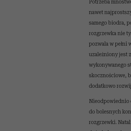
Potrzeba mnóstwo
nawet najprostszy
samego biodra, po
rozgrzewka nie t
pozwala w pełni w
uzależniony jest 
wykonywanego sty
skocznościowe, b
dodatkowo rozwij
Nieodpowiednio 
do bolesnych kons
rozgrzewki. Natal