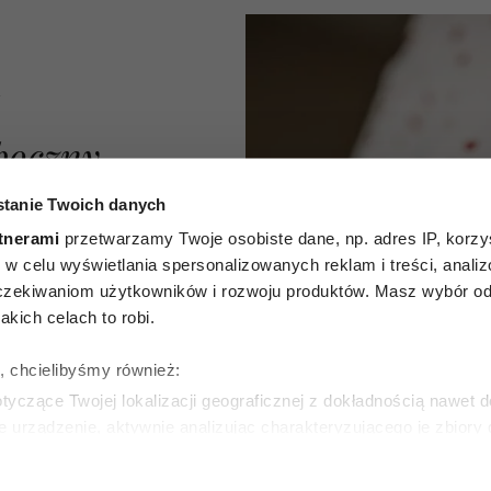
A
boczny
osoby
tanie Twoich danych
tnerami
przetwarzamy Twoje osobiste dane, np. adres IP, korzys
m.in.
ie, w celu wyświetlania spersonalizowanych reklam i treści, anali
zekiwaniom użytkowników i rozwoju produktów. Masz wybór odn
Wyniki
kich celach to robi.
dania
ę, chcielibyśmy również:
zwłaszcza
yczące Twojej lokalizacji geograficznej z dokładnością nawet d
e urządzenie, aktywnie analizując charakteryzującego je zbiory
y
wirtualny odcisk palca)
ie tego, jak Twoje osobiste dane są przetwarzane oraz ustaw w