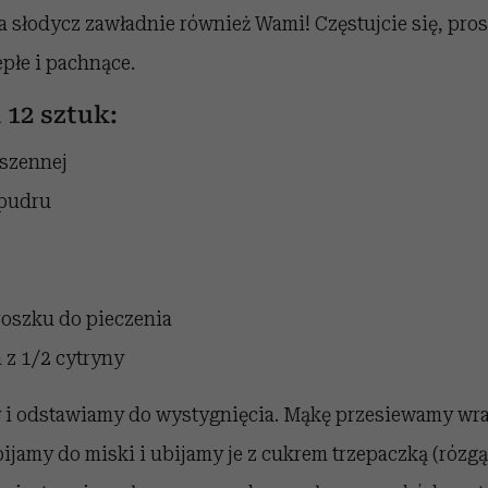
 słodycz zawładnie również Wami! Częstujcie się, pros
epłe i pachnące.
 12 sztuk:
pszennej
 pudru
roszku do pieczenia
a z 1/2 cytryny
 i odstawiamy do wystygnięcia. Mąkę przesiewamy wra
bijamy do miski i ubijamy je z cukrem trzepaczką (rózgą