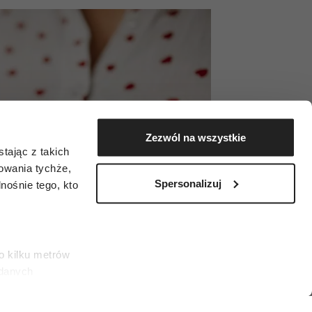
Zezwól na wszystkie
tając z takich
zowania tychże,
Spersonalizuj
ośnie tego, kto
o kilku metrów
 danych
łasne