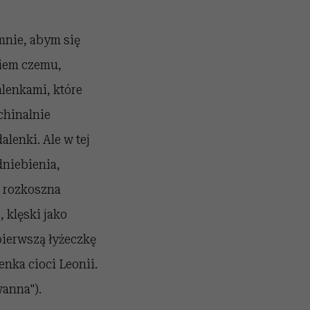
 mnie, abym się
wiem czemu,
alenkami, które
chinalnie
lenki. Ale w tej
dniebienia,
ą rozkoszna
, klęski jako
 pierwszą łyżeczkę
enka cioci Leonii.
wanna").