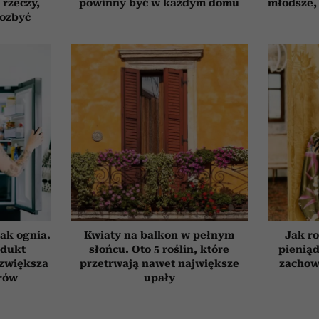
 rzeczy,
powinny być w każdym domu
młodsze, 
pozbyć
ak ognia.
Kwiaty na balkon w pełnym
Jak ro
odukt
słońcu. Oto 5 roślin, które
pieniąd
 zwiększa
przetrwają nawet największe
zachow
rów
upały