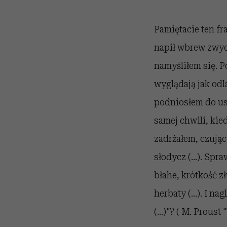
Pamiętacie ten fr
napił wbrew zwyc
namyśliłem się. P
wyglądają jak odl
podniosłem do ust
samej chwili, kie
zadrżałem, czując
słodycz (...). Spra
błahe, krótkość z
herbaty (...). I n
(...)"? ( M. Prou