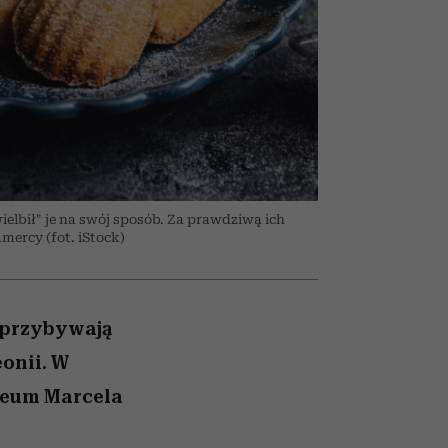
wciąż
nił
relację z pieniędzmi
ane
ć
zonu
ielbił" je na swój sposób. Za prawdziwą ich
mercy (fot. iStock)
u przybywają
onii. W
uzeum Marcela