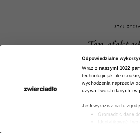
STYL ŻYCI
Ten efekt u
niepokoi 
Odpowiedzialne wykorzys
Wraz z
naszymi 1022 par
stosujące 
technologii jak pliki cook
wychodzenia naprzeciw oc
Ozempic. 
używa Twoich danych i w ja
nowego ba
Jeśli wyrazisz na to zgod
zainteresują 
Gromadzić dane dot
Identyfikować Twoj
kobiet
(fingerprinting, czyli 
Dowiedz się więcej odnośn