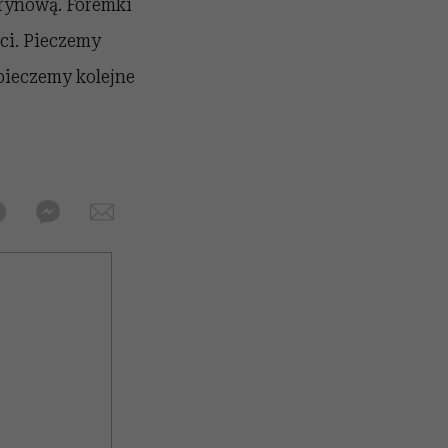
trynową. Foremki
ci. Pieczemy
pieczemy kolejne