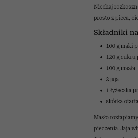
Niechaj rozkoszna
prosto z pieca, ci
Składniki na
100 g mąki 
120 g cukru
100 g masła
2 jaja
1 łyżeczka p
skórka otart
Masło roztapiamy
pieczenia. Jaja w