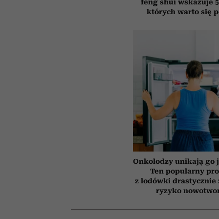
feng shui wskazuje 5
których warto się 
Onkolodzy unikają go j
Ten popularny pr
z lodówki drastycznie
ryzyko nowotwo