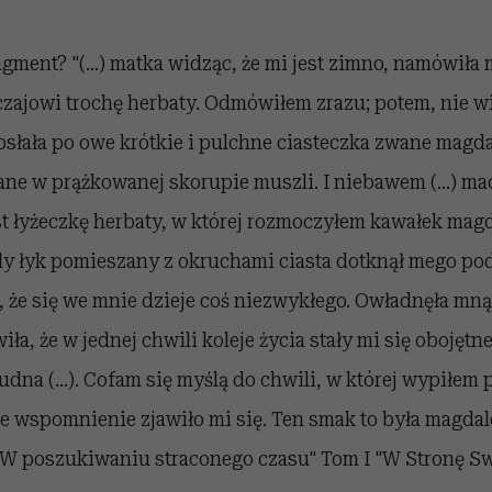
agment? "(...) matka widząc, że mi jest zimno, namówiła
zajowi trochę herbaty. Odmówiłem zrazu; potem, nie 
osłała po owe krótkie i pulchne ciasteczka zwane magd
ane w prążkowanej skorupie muszli. I niebawem (...) ma
 łyżeczkę herbaty, w której rozmoczyłem kawałek magda
dy łyk pomieszany z okruchami ciasta dotknął mego po
, że się we mnie dzieje coś niezwykłego. Owładnęła mn
wiła, że w jednej chwili koleje życia stały mi się obojętne
łudna (...). Cofam się myślą do chwili, w której wypiłem
agle wspomnienie zjawiło mi się. Ten smak to była magdal
st "W poszukiwaniu straconego czasu" Tom I "W Stronę S