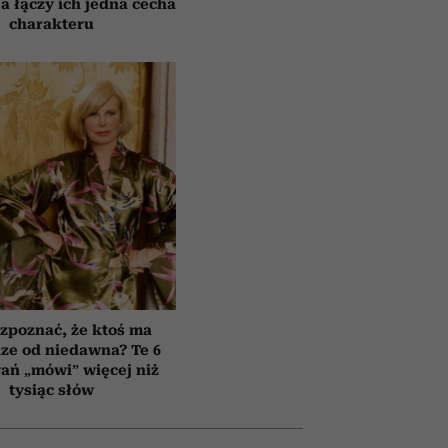
a łączy ich jedna cecha
charakteru
zpoznać, że ktoś ma
ze od niedawna? Te 6
ań „mówi” więcej niż
tysiąc słów