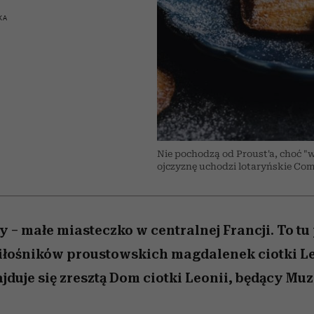
 5,
skutki dla związku i dla
Miller s. 5, odc. 6]
kwestie, o których 
Raport Lyst ujaw
partnerki
najbardziej pożąd
boimy się mówi
KA
ubrania i marki se
Nie pochodzą od Proust'a, choć "w
ojczyznę uchodzi lotaryńskie Com
y – małe miasteczko w centralnej Francji. To t
iłośników proustowskich magdalenek ciotki Le
jduje się zresztą Dom ciotki Leonii, będący M