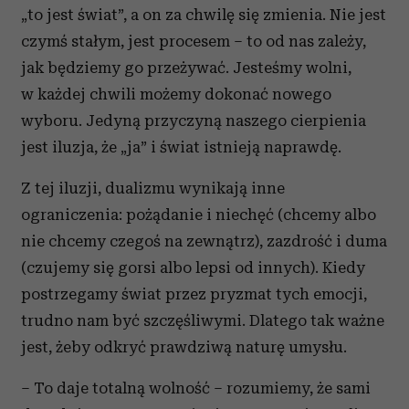
„to jest świat”, a on za chwilę się zmienia. Nie jest
Partnerzy mogą połączyć te informacje z innymi danymi
otrzymanymi od Ciebie lub uzyskanymi podczas
czymś stałym, jest procesem – to od nas zależy,
korzystania z ich usług.
jak będziemy go przeżywać. Jesteśmy wolni,
w każdej chwili możemy dokonać nowego
wyboru. Jedyną przyczyną naszego cierpienia
jest iluzja, że „ja” i świat istnieją naprawdę.
Z tej iluzji, dualizmu wynikają inne
ograniczenia: pożądanie i niechęć (chcemy albo
nie chcemy czegoś na zewnątrz), zazdrość i duma
(czujemy się gorsi albo lepsi od innych). Kiedy
postrzegamy świat przez pryzmat tych emocji,
trudno nam być szczęśliwymi. Dlatego tak ważne
jest, żeby odkryć prawdziwą naturę umysłu.
– To daje totalną wolność – rozumiemy, że sami