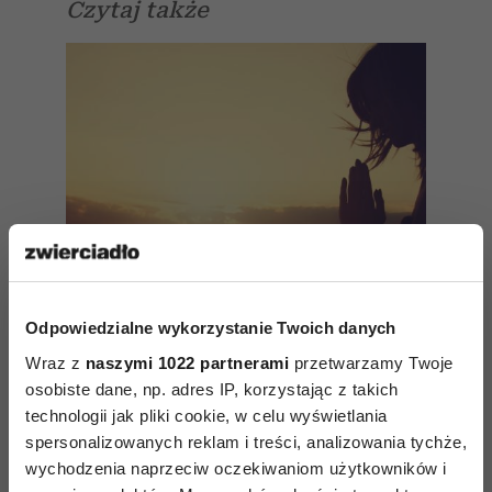
Czytaj także
Odpowiedzialne wykorzystanie Twoich danych
Wraz z
naszymi 1022 partnerami
przetwarzamy Twoje
osobiste dane, np. adres IP, korzystając z takich
technologii jak pliki cookie, w celu wyświetlania
Jak żyć bez lęku i stresu?
spersonalizowanych reklam i treści, analizowania tychże,
Zostań współczesnym Buddą
wychodzenia naprzeciw oczekiwaniom użytkowników i