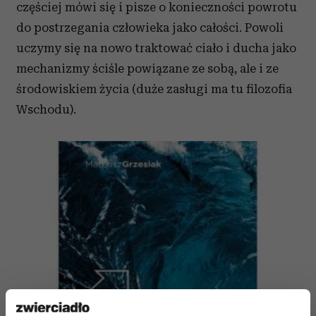
częściej mówi się i pisze o konieczności powrotu
do postrzegania człowieka jako całości. Powoli
uczymy się na nowo traktować ciało i ducha jako
mechanizmy ściśle powiązane ze sobą, ale i ze
środowiskiem życia (duże zasługi ma tu filozofia
Wschodu).