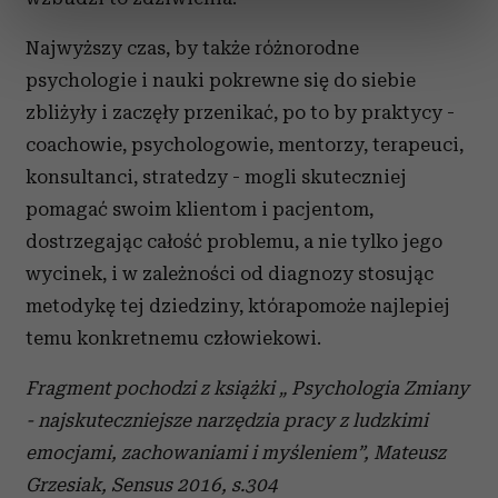
dane są przetwarzane oraz ustaw własne preferencje w
sekcji szczegółów
. W Deklaracji plików cookie możesz
Najwyższy czas, by także różnorodne
zmienić lub wycofać swoją zgodę w dowolnej chwili.
psychologie i nauki pokrewne się do siebie
zbliżyły i zaczęły przenikać, po to by praktycy -
Wykorzystujemy pliki cookie do spersonalizowania treści
i reklam, aby oferować funkcje społecznościowe i
coachowie, psychologowie, mentorzy, terapeuci,
analizować ruch w naszej witrynie. Informacje o tym, jak
konsultanci, stratedzy - mogli skuteczniej
korzystasz z naszej witryny, udostępniamy partnerom
pomagać swoim klientom i pacjentom,
społecznościowym, reklamowym i analitycznym.
dostrzegając całość problemu, a nie tylko jego
Partnerzy mogą połączyć te informacje z innymi danymi
wycinek, i w zależności od diagnozy stosując
otrzymanymi od Ciebie lub uzyskanymi podczas
korzystania z ich usług.
metodykę tej dziedziny, którapomoże najlepiej
temu konkretnemu człowiekowi.
Fragment pochodzi z książki „ Psychologia Zmiany
- najskuteczniejsze narzędzia pracy z ludzkimi
emocjami, zachowaniami i myśleniem”, Mateusz
Grzesiak, Sensus 2016, s.304