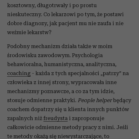
kosztowny, długotrwały i po prostu
nieskuteczny. Co lekarzowi po tym, że postawi
dobre diagnozy, jak pacjent mu nie zaufa i nie
weźmie lekarstw?
Podobny mechanizm działa także w moim
środowisku zawodowym. Psychologia
behawioralna, humanistyczna, analityczna,
coaching
- każda z tych specjalności „patrzy” na
człowieka z innej strony, wypracowała inne
mechanizmy poznawcze, a co za tym idzie,
stosuje odmienne praktyki.
People helper
będący
coachem dopatrzy się u klienta innych punktów
zapalnych niż
freudysta
i zaproponuje
całkowicie odmienne metody pracy z nimi. Jeśli
te metody okażą się niewystarczające, to