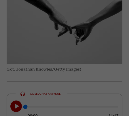
(Fot. Jonathan Knowles/Getty Images)
ODSŁUCHAJ ARTYKUŁ
00:00
11:17