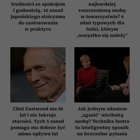
trudności ze spokojem
najbardziej
i godnością. 10 zasad
roszczeniową osobę
japońskiego stoicyzmu
w towarzystwie? 6
do zastosowania
zdań typowych dla
w praktyce
ludzi, którym
„wszystko się należy”
Clint Eastwood ma 96
Jak jednym zdaniem
lat i nie lukruje
„zgasić” wścibską
starości. Tych 5 zasad
osobę? Technika lustra
pomaga mu dobrze żyć
to inteligentny sposób
mimo upływu lat
na bezczelne pytania