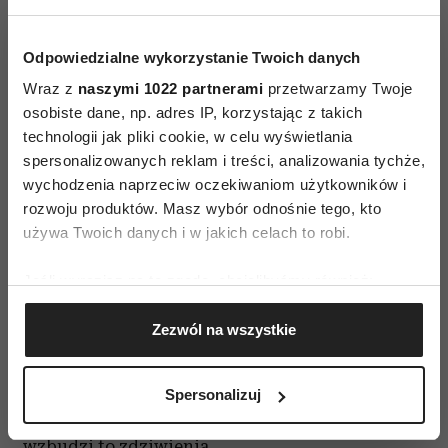
Odpowiedzialne wykorzystanie Twoich danych
Wraz z
naszymi 1022 partnerami
przetwarzamy Twoje
osobiste dane, np. adres IP, korzystając z takich
technologii jak pliki cookie, w celu wyświetlania
spersonalizowanych reklam i treści, analizowania tychże,
Przyczyn chorób będących zmorami naszych
wychodzenia naprzeciw oczekiwaniom użytkowników i
rozwoju produktów. Masz wybór odnośnie tego, kto
czasów - takich jak choroby serca, nowotwory -
używa Twoich danych i w jakich celach to robi.
czy
depresji
upatrujemy na przykład nie tylko w
zawodności naszych organizmów, lecz także w
Jeśli wyrazisz na to zgodę, chcielibyśmy również:
gwałtownych zmianach, które zachodzą w
Gromadzić dane dotyczące Twojej lokalizacji
otoczeniu (systemie). Wszystko jest ze sobą
Zezwól na wszystkie
geograficznej z dokładnością nawet do kilku metrów
Identyfikować Twoje urządzenie, aktywnie
połączone. Wówczas na pytanie: „Jakim nurtem
analizując charakteryzującego je zbiory danych
pracujesz?”, jeśli w ogóle się ono pojawi, będzie
Spersonalizuj
(fingerprinting, czyli wirtualny odcisk palca)
można odpowiedzieć: „Wszystkimi” i nie
Dowiedz się więcej odnośnie tego, jak Twoje osobiste
wzbudzi to zdziwienia.