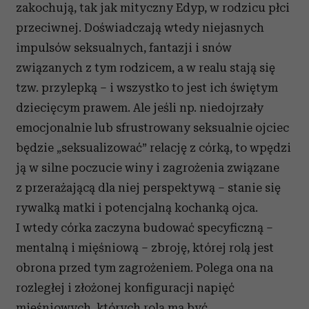
Wykorzystujemy pliki cookie do spersonalizowania treści
zakochują, tak jak mityczny Edyp, w rodzicu płci
i reklam, aby oferować funkcje społecznościowe i
przeciwnej. Doświadczają wtedy niejasnych
analizować ruch w naszej witrynie. Informacje o tym, jak
impulsów seksualnych, fantazji i snów
korzystasz z naszej witryny, udostępniamy partnerom
związanych z tym rodzicem, a w realu stają się
społecznościowym, reklamowym i analitycznym.
tzw. przylepką – i wszystko to jest ich świętym
Partnerzy mogą połączyć te informacje z innymi danymi
otrzymanymi od Ciebie lub uzyskanymi podczas
dziecięcym prawem. Ale jeśli np. niedojrzały
korzystania z ich usług.
emocjonalnie lub sfrustrowany seksualnie ojciec
będzie „seksualizować” relację z córką, to wpędzi
ją w silne poczucie winy i zagrożenia związane
z przerażającą dla niej perspektywą – stanie się
rywalką matki i potencjalną kochanką ojca.
I wtedy córka zaczyna budować specyficzną –
mentalną i mięśniową – zbroję, której rolą jest
obrona przed tym zagrożeniem. Polega ona na
rozległej i złożonej konfiguracji napięć
mięśniowych, których rolą ma być