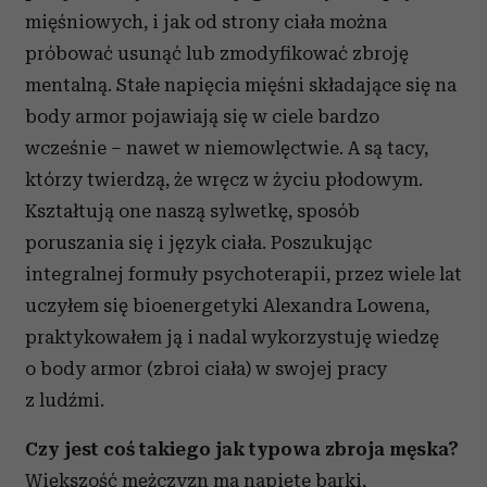
mięśniowych, i jak od strony ciała można
próbować usunąć lub zmodyfikować zbroję
mentalną. Stałe napięcia mięśni składające się na
body armor
pojawiają się w ciele bardzo
wcześnie – nawet w niemowlęctwie. A są tacy,
którzy twierdzą, że wręcz w życiu płodowym.
Kształtują one naszą sylwetkę, sposób
poruszania się i język ciała. Poszukując
integralnej formuły psychoterapii, przez wiele lat
uczyłem się bioenergetyki Alexandra Lowena,
praktykowałem ją i nadal wykorzystuję wiedzę
o
body armor
(zbroi ciała) w swojej pracy
z ludźmi.
Czy jest coś takiego jak typowa zbroja męska?
Większość mężczyzn ma napięte barki,