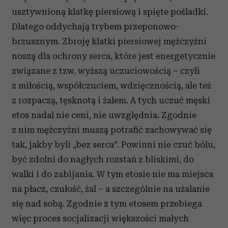
usztywnioną klatkę piersiową i spięte pośladki.
Dlatego oddychają trybem przeponowo-
brzusznym. Zbroję klatki piersiowej mężczyźni
noszą dla ochrony serca, które jest energetycznie
związane z tzw. wyższą uczuciowością – czyli
z miłością, współczuciem, wdzięcznością, ale też
z rozpaczą, tęsknotą i żalem. A tych uczuć męski
etos nadal nie ceni, nie uwzględnia. Zgodnie
z nim mężczyźni muszą potrafić zachowywać się
tak, jakby byli „bez serca”. Powinni nie czuć bólu,
być zdolni do nagłych rozstań z bliskimi, do
walki i do zabijania. W tym etosie nie ma miejsca
na płacz, czułość, żal – a szczególnie na użalanie
się nad sobą. Zgodnie z tym etosem przebiega
więc proces socjalizacji większości małych