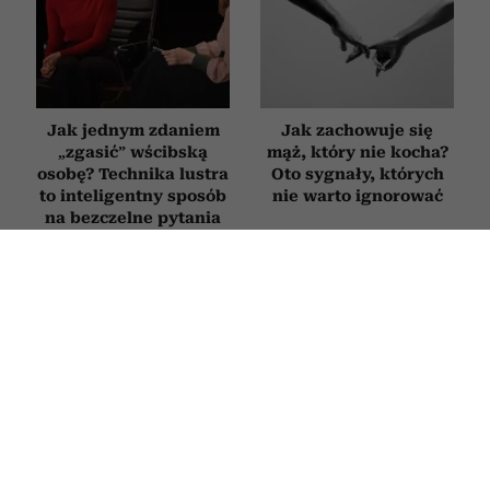
Jak jednym zdaniem
Jak zachowuje się
„zgasić” wścibską
mąż, który nie kocha?
osobę? Technika lustra
Oto sygnały, których
to inteligentny sposób
nie warto ignorować
na bezczelne pytania
Sposób, w jaki się
Szczęśliwe pary po