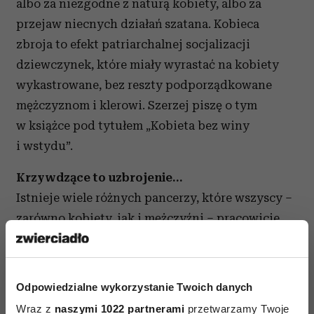
albo za niezgodne z naturą kobiety, albo za
przejaw niecnych działań szatana. Kobieca
zbroja to efekt patriarchalnej socjalizacji
dziewczynek, które miały wyrastać na kobiety
wykastrowane, bez reszty podporządkowane
mężczyznom i klerowi. Szerzej piszę o tym
w książce pod tytułem „Kobieta bez winy
i wstydu”.
Krzywdzące to uzbrojenie…
Istnieje wiele różnych pancerzy, które wszyscy –
zarówno kobiety, jak i mężczyźni – pracowicie
sobie wyklepujemy w okresie dorastania, by
dostosować się przede wszystkim do środowiska
rodzinnego, ale też do kulturowych
Odpowiedzialne wykorzystanie Twoich danych
i obyczajowych wymagań plemienia, w którym
Wraz z
naszymi 1022 partnerami
przetwarzamy Twoje