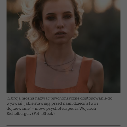
„Zbroją można nazwać psychofizyczne dostosowanie do
wyzwań, jakie stawiają przed nami dzieciństwo i
dojrzewanie” – mówi psychoterapeuta Wojciech
Eichelberger. (Fot. iStock)