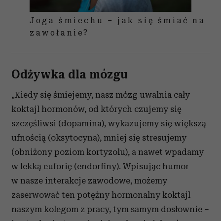
społecznościowym, reklamowym i analitycznym.
Partnerzy mogą połączyć te informacje z innymi danymi
Joga śmiechu – jak się śmiać na
otrzymanymi od Ciebie lub uzyskanymi podczas
zawołanie?
korzystania z ich usług.
Odżywka dla mózgu
„Kiedy się śmiejemy, nasz mózg uwalnia cały
koktajl hormonów, od których czujemy się
szczęśliwsi (dopamina), wykazujemy się większą
ufnością (oksytocyna), mniej się stresujemy
(obniżony poziom kortyzolu), a nawet wpadamy
w lekką euforię (endorfiny). Wpisując humor
w nasze interakcje zawodowe, możemy
zaserwować ten potężny hormonalny koktajl
naszym kolegom z pracy, tym samym dosłownie –