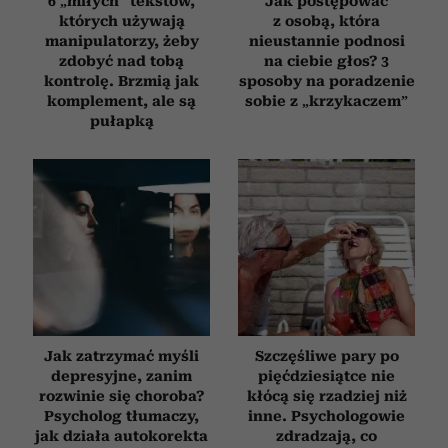
6 „miłych” tekstów,
Jak postępować
których używają
z osobą, która
manipulatorzy, żeby
nieustannie podnosi
zdobyć nad tobą
na ciebie głos? 3
kontrolę. Brzmią jak
sposoby na poradzenie
komplement, ale są
sobie z „krzykaczem”
pułapką
Jak zatrzymać myśli
Szczęśliwe pary po
depresyjne, zanim
pięćdziesiątce nie
rozwinie się choroba?
kłócą się rzadziej niż
Psycholog tłumaczy,
inne. Psychologowie
jak działa autokorekta
zdradzają, co