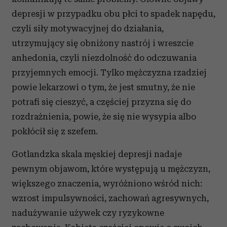
Partnerzy mogą połączyć te informacje z innymi danymi
depresji w przypadku obu płci to spadek napędu,
otrzymanymi od Ciebie lub uzyskanymi podczas
czyli siły motywacyjnej do działania,
korzystania z ich usług.
utrzymujący się obniżony nastrój i wreszcie
anhedonia, czyli niezdolność do odczuwania
przyjemnych emocji. Tylko mężczyzna rzadziej
powie lekarzowi o tym, że jest smutny, że nie
potrafi się cieszyć, a częściej przyzna się do
rozdrażnienia, powie, że się nie wysypia albo
pokłócił się z szefem.
Gotlandzka skala męskiej depresji nadaje
pewnym objawom, które występują u mężczyzn,
większego znaczenia, wyróżniono wśród nich:
wzrost impulsywności, zachowań agresywnych,
nadużywanie używek czy ryzykowne