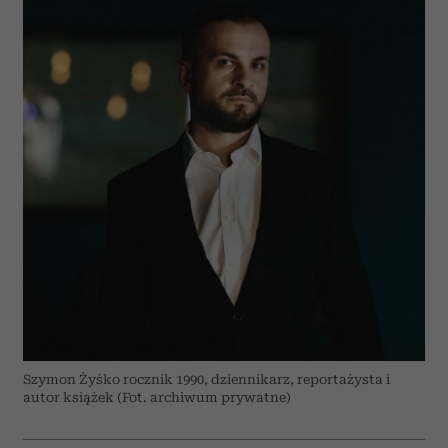
Szymon Żyśko rocznik 1990, dziennikarz, reportażysta i
autor książek (Fot. archiwum prywatne)