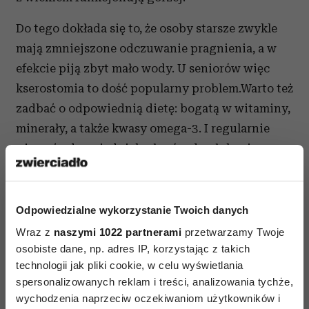
Do tego dokłada się to, że osoby starsze zwykle
mają zmniejszone odczuwanie pragnienia, a w
efekcie piją zbyt mało wody. U seniorów więc
kserostomia to dość popularny problem.Warto też
zadbać o odpowiednią dietę: bogatą w witaminy,
minerały, a także kwasy omega-3. I regularnie
używać odpowiednich płynów do płukania oraz
nawilżających past do zębów.
Jeśli mimo wprowadzonego „programu
Odpowiedzialne wykorzystanie Twoich danych
naprawczego” problem się utrzymuje, warto
Wraz z
naszymi 1022 partnerami
przetwarzamy Twoje
zrobić głębszą diagnostykę. Lekarz oceni stan
osobiste dane, np. adres IP, korzystając z takich
błony śluzowej jamy ustnej i gardła, da
technologii jak pliki cookie, w celu wyświetlania
skierowanie na badania laboratoryjne
spersonalizowanych reklam i treści, analizowania tychże,
wychodzenia naprzeciw oczekiwaniom użytkowników i
i ewentualnie USG ślinianek.