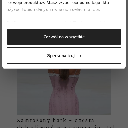
rozwoju produktów. Masz wybór odnośnie tego, kto
używa Twoich danych i w jakich celach to robi.
Czytaj także
Jeśli wyrazisz na to zgodę, chcielibyśmy również:
Gromadzić dane dotyczące Twojej lokalizacji
Zezwól na wszystkie
geograficznej z dokładnością nawet do kilku metrów
Identyfikować Twoje urządzenie, aktywnie
analizując charakteryzującego je zbiory danych
Spersonalizuj
(fingerprinting, czyli wirtualny odcisk palca)
Dowiedz się więcej odnośnie tego, jak Twoje osobiste
dane są przetwarzane oraz ustaw własne preferencje w
sekcji szczegółów
. W Deklaracji plików cookie możesz
zmienić lub wycofać swoją zgodę w dowolnej chwili.
Wykorzystujemy pliki cookie do spersonalizowania treści
i reklam, aby oferować funkcje społecznościowe i
analizować ruch w naszej witrynie. Informacje o tym, jak
Zamrożony bark – częsta
korzystasz z naszej witryny, udostępniamy partnerom
dolegliwość w menopauzie. Jak
społecznościowym, reklamowym i analitycznym.