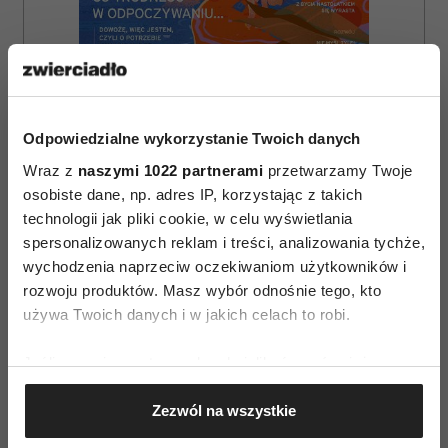
Odpowiedzialne wykorzystanie Twoich danych
Wraz z
naszymi 1022 partnerami
przetwarzamy Twoje
osobiste dane, np. adres IP, korzystając z takich
technologii jak pliki cookie, w celu wyświetlania
spersonalizowanych reklam i treści, analizowania tychże,
wychodzenia naprzeciw oczekiwaniom użytkowników i
ZAMÓW
rozwoju produktów. Masz wybór odnośnie tego, kto
WYDANIE DRUKOWANE
używa Twoich danych i w jakich celach to robi.
E-WYDANIE
Jeśli wyrazisz na to zgodę, chcielibyśmy również:
Gromadzić dane dotyczące Twojej lokalizacji
Zezwól na wszystkie
geograficznej z dokładnością nawet do kilku metrów
Identyfikować Twoje urządzenie, aktywnie