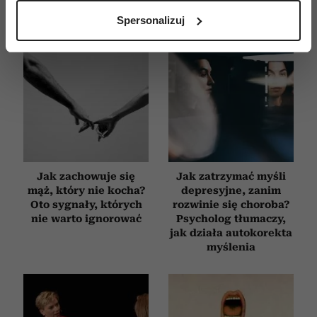
analizując charakteryzującego je zbiory danych
Spersonalizuj
(fingerprinting, czyli wirtualny odcisk palca)
Dowiedz się więcej odnośnie tego, jak Twoje osobiste
dane są przetwarzane oraz ustaw własne preferencje w
sekcji szczegółów
. W Deklaracji plików cookie możesz
zmienić lub wycofać swoją zgodę w dowolnej chwili.
Wykorzystujemy pliki cookie do spersonalizowania treści
i reklam, aby oferować funkcje społecznościowe i
analizować ruch w naszej witrynie. Informacje o tym, jak
Jak zachowuje się
Jak zatrzymać myśli
korzystasz z naszej witryny, udostępniamy partnerom
mąż, który nie kocha?
depresyjne, zanim
społecznościowym, reklamowym i analitycznym.
Oto sygnały, których
rozwinie się choroba?
Partnerzy mogą połączyć te informacje z innymi danymi
nie warto ignorować
Psycholog tłumaczy,
jak działa autokorekta
otrzymanymi od Ciebie lub uzyskanymi podczas
myślenia
korzystania z ich usług.