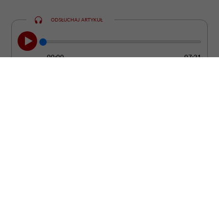
ODSŁUCHAJ ARTYKUŁ
00:00
07:21
Jeśli myślisz, że psychopata skrada się
wiecznie przygarbiony, ze złączonymi w
geście złowieszczego knucia opuszkami
palców i patrzy na świat spode łba,
możesz się rozczarować. W
rzeczywistości daleko mu do filmowego
czarnego charakteru, który wchodzi w