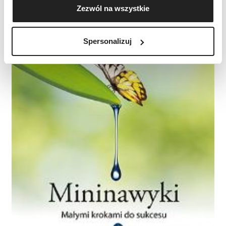
Zezwól na wszystkie
geograficznej z dokładnością nawet do kilku metrów
Identyfikować Twoje urządzenie, aktywnie
analizując charakteryzującego je zbiory danych
Spersonalizuj
(fingerprinting, czyli wirtualny odcisk palca)
Dowiedz się więcej odnośnie tego, jak Twoje osobiste
dane są przetwarzane oraz ustaw własne preferencje w
sekcji szczegółów
. W Deklaracji plików cookie możesz
zmienić lub wycofać swoją zgodę w dowolnej chwili.
Wykorzystujemy pliki cookie do spersonalizowania treści
i reklam, aby oferować funkcje społecznościowe i
analizować ruch w naszej witrynie. Informacje o tym, jak
korzystasz z naszej witryny, udostępniamy partnerom
społecznościowym, reklamowym i analitycznym.
Partnerzy mogą połączyć te informacje z innymi danymi
otrzymanymi od Ciebie lub uzyskanymi podczas
korzystania z ich usług.