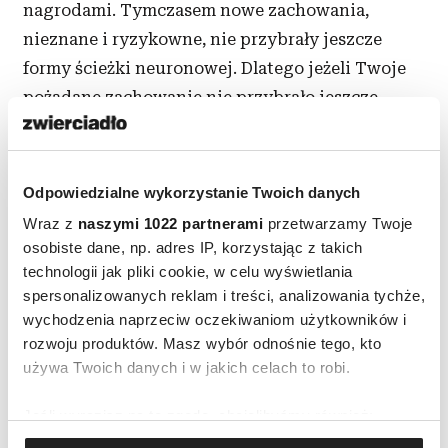
nagrodami. Tymczasem nowe zachowania,
nieznane i ryzykowne, nie przybrały jeszcze
formy ścieżki neuronowej. Dlatego jeżeli Twoje
pożądane zachowanie nie przybrało jeszcze
formy ścieżki neuronowej, musisz „ręcznie”
pokonywać dotychczasowe przyzwyczajenie. Im
częściej to robisz, tym szybciej nowa ścieżka
Odpowiedzialne wykorzystanie Twoich danych
zaczyna się wzmacniać, a z czasem staje się
Wraz z
naszymi 1022 partnerami
przetwarzamy Twoje
ważniejsza niż wykorzeniany nawyk.
osobiste dane, np. adres IP, korzystając z takich
technologii jak pliki cookie, w celu wyświetlania
Długość procesu kształtowania nawyku tak
spersonalizowanych reklam i treści, analizowania tychże,
naprawdę nie ma znaczenia, ponieważ
wychodzenia naprzeciw oczekiwaniom użytkowników i
rozwoju produktów. Masz wybór odnośnie tego, kto
ostatecznym celem jest zdolność do
używa Twoich danych i w jakich celach to robi.
konsekwentnego wykonywania danej czynności
do końca życia. Po co trenować przez pół roku —
Jeśli wyrazisz na to zgodę, chcielibyśmy również:
i zarzucić ten zwyczaj, kiedy osiągnęło się cel?
Gromadzić dane dotyczące Twojej lokalizacji