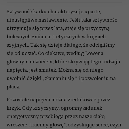
Wykorzystujemy pliki cookie do spersonalizowania treści
Sztywność karku charakteryzuje uparte,
i reklam, aby oferować funkcje społecznościowe i
nieustępliwe nastawienie. Jeśli taka sztywność
analizować ruch w naszej witrynie. Informacje o tym, jak
utrzymuje się przez lata, staje się przyczyną
korzystasz z naszej witryny, udostępniamy partnerom
bolesnych zmian artretycznych w kręgach
społecznościowym, reklamowym i analitycznym.
Partnerzy mogą połączyć te informacje z innymi danymi
szyjnych. Tak się dzieje dlatego, że odcięliśmy
otrzymanymi od Ciebie lub uzyskanymi podczas
się od uczuć. Co ciekawe, według Lowena
korzystania z ich usług.
głównym uczuciem, które skrywają tego rodzaju
napięcia, jest smutek. Można się od niego
uwolnić dzięki „złamaniu się ” i pozwoleniu na
płacz.
Pozostałe napięcia można zredukować przez
krzyk. Gdy krzyczymy, ogromny ładunek
energetyczny przebiega przez nasze ciało,
wreszcie „tracimy głowę”, odzyskując serce, czyli