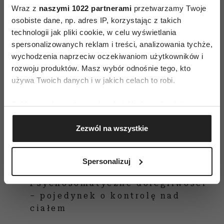
Wraz z
naszymi 1022 partnerami
przetwarzamy Twoje
osobiste dane, np. adres IP, korzystając z takich
technologii jak pliki cookie, w celu wyświetlania
spersonalizowanych reklam i treści, analizowania tychże,
wychodzenia naprzeciw oczekiwaniom użytkowników i
rozwoju produktów. Masz wybór odnośnie tego, kto
używa Twoich danych i w jakich celach to robi.
Jeśli wyrazisz na to zgodę, chcielibyśmy również:
Gromadzić dane dotyczące Twojej lokalizacji
Zezwól na wszystkie
geograficznej z dokładnością nawet do kilku metrów
Identyfikować Twoje urządzenie, aktywnie
analizując charakteryzującego je zbiory danych
Spersonalizuj
(fingerprinting, czyli wirtualny odcisk palca)
Dowiedz się więcej odnośnie tego, jak Twoje osobiste
Psychosomatyczne dolegliwości
dane są przetwarzane oraz ustaw własne preferencje w
– pojedynek o kontrolę nad
sekcji szczegółów
. W Deklaracji plików cookie możesz
ciałem
zmienić lub wycofać swoją zgodę w dowolnej chwili.