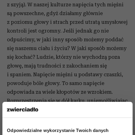
z szyją). W naszej kulturze napięcia tych mięśni
są powszechne, gdyż działamy głównie
z poziomu głowy i strach przed utratą umysłowej
kontroli jest ogromny. Jeśli jednak go nie
odpuścimy, w jaki inny sposób możemy poddać
się naszemu ciału i życiu? W jaki sposób możemy
się kochać? Ludzie, którzy nie wychodzą poza
głowę, mają trudności z zakochaniem się
i spaniem. Napięcie mięśni u podstawy czaszki,
powoduje bóle głowy. To samo napięcie
odpowiada za wiele kłopotów ze wzrokiem.
Rozprzestrzenia się w dół karku, uniemożliwiając
swobodny ruch głowy.
Odpowiedzialne wykorzystanie Twoich danych
Czytaj także