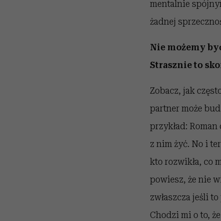
mentalnie spójny
żadnej sprzecznoś
Nie możemy być
Strasznie to s
Zobacz, jak częst
partner może budz
przykład: Roman c
z nim żyć. No i t
kto rozwikła, co 
powiesz, że nie wi
zwłaszcza jeśli t
Chodzi mi o to, ż