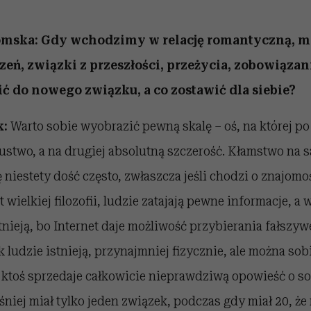
mska: Gdy wchodzimy w relację romantyczną, ma
eń, związki z przeszłości, przeżycia, zobowiązan
ić do nowego związku, a co zostawić dla siebie?
k:
Warto sobie wyobrazić pewną skalę – oś, na której po 
stwo, a na drugiej absolutną szczerość. Kłamstwo na
ę niestety dość często, zwłaszcza jeśli chodzi o znajomo
wielkiej filozofii, ludzie zatajają pewne informacje, a 
tnieją, bo Internet daje możliwość przybierania fałszyw
k ludzie istnieją, przynajmniej fizycznie, ale można so
j ktoś sprzedaje całkowicie nieprawdziwą opowieść o s
śniej miał tylko jeden związek, podczas gdy miał 20, że 