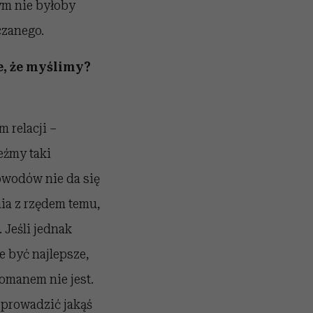
ym nie byłoby
czanego.
e, że myślimy?
 relacji –
eźmy taki
powodów nie da się
nia z rzędem temu,
 Jeśli jednak
e być najlepsze,
Romanem nie jest.
 prowadzić jakąś