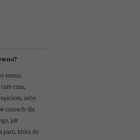
pewno?
by sensu.
cały czas,
częściom, żeby
 w czasach dla
ego, jak
a pani, która do