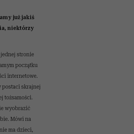
my już jakiś
ia, niektórzy
jednej stronie
 samym początku
ści internetowe.
w postaci skrajnej
ej tożsamości.
bie wyobrazić
obie. Mówi na
nie ma dzieci,