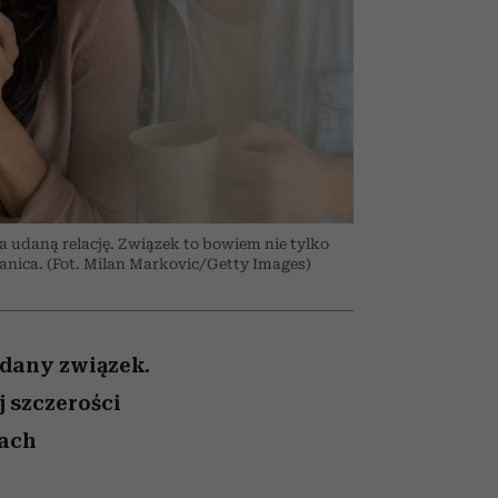
026/27
to dla nich zarwiesz noc
zupełny brak ogłady
Auschwitz
girls”
a udaną relację. Związek to bowiem nie tylko
ranica. (Fot. Milan Markovic/Getty Images)
udany związek.
j szczerości
jach