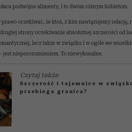
łaca podwójne alimenty, i to dwóm różnym kobietom.
rawo oczekiwać, że ktoś, z kim nawiązujemy relację, n
 drugiej strony oczekiwanie absolutnej szczerości od lud
romantycznej, lecz także w związku i w ogóle we wszelk
– jest nieporozumieniem. To niewykonalne.
Czytaj także
Szczerość i tajemnice w związk
przebiega granica?