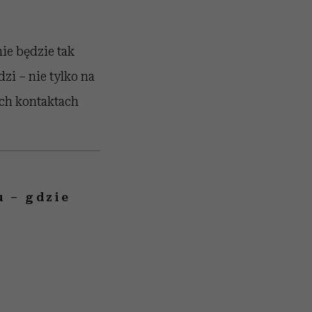
ie będzie tak
zi – nie tylko na
ich kontaktach
u – gdzie