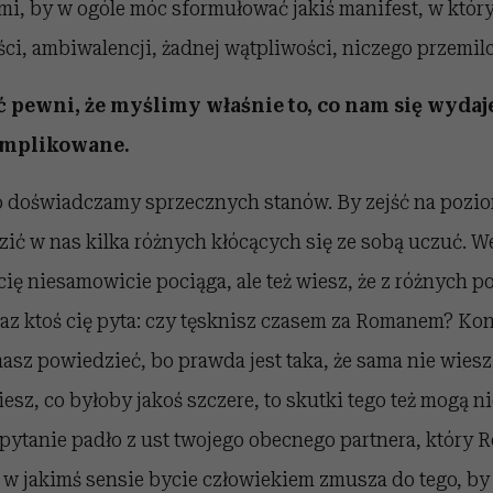
mi, by w ogóle móc sformułować jakiś manifest, w któr
ci, ambiwalencji, żadnej wątpliwości, niczego przemil
 pewni, że myślimy właśnie to, co nam się wydaj
komplikowane.
o doświadczamy sprzecznych stanów. By zejść na poziom
ić w nas kilka różnych kłócących się ze sobą uczuć. W
ię niesamowicie pociąga, ale też wiesz, że z różnych 
eraz ktoś cię pyta: czy tęsknisz czasem za Romanem? Ko
masz powiedzieć, bo prawda jest taka, że sama nie wiesz.
esz, co byłoby jakoś szczere, to skutki tego też mogą ni
o pytanie padło z ust twojego obecnego partnera, który 
e w jakimś sensie bycie człowiekiem zmusza do tego, by