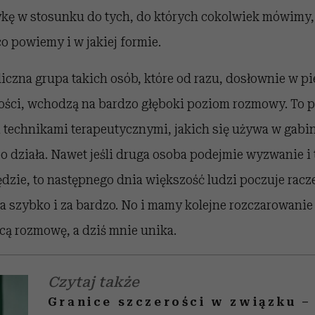
ykę w stosunku do tych, do których cokolwiek mówimy, 
co powiemy i w jakiej formie.
 liczna grupa takich osób, które od razu, dosłownie w 
ści, wchodzą na bardzo głęboki poziom rozmowy. To 
i technikami terapeutycznymi, jakich się używa w gabin
bo działa. Nawet jeśli druga osoba podejmie wyzwanie i
zie, to następnego dnia większość ludzi poczuje racze
za szybko i za bardzo. No i mamy kolejne rozczarowanie 
cą rozmowę, a dziś mnie unika.
Czytaj także
Granice szczerości w związku –