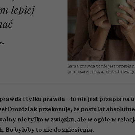
nice
edź
 5,
Wiemy, gdzie go kupić
zaskakujący faworyt
Miller s. 5, odc. 6]
sezon jesień–zima 2
m lepiej
mać
SKA
Sama prawda to nie jest przepis n
pełna szczerość, ale też zdrowa g
rawda i tylko prawda – to nie jest przepis na 
ł Droździak przekonuje, że postulat absolutne
walny nie tylko w związku, ale w ogóle w relac
. Bo byłoby to nie do zniesienia.