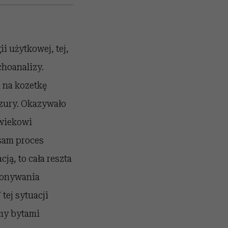
i użytkowej, tej,
choanalizy.
 na kozetkę
nzury. Okazywało
owiekowi
 sam proces
ją, to cała reszta
konywania
tej sytuacji
śmy bytami