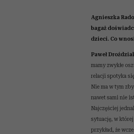
Agnieszka Rado
bagaż doświadcz
dzieci. Co wnos
Paweł Droździa
mamy zwykłe oszu
relacji spotyka si
Nie ma w tym zbyt 
nawet sami nie is
Najczęściej jedna
sytuację, w które
przykład, że wcze