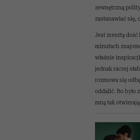
zewnętrzną polit
zastanawiać się, 
Jest zresztą dość
minutach znajomo
właśnie inspiracj
jednak raczej sła
rozmowa się odbęd
oddalić. Bo było 
mną tak otwierają