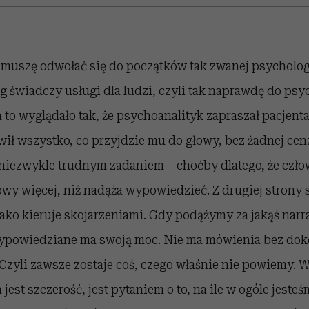
 muszę odwołać się do początków tak zwanej psychologi
g świadczy usługi dla ludzi, czyli tak naprawdę do psy
to wyglądało tak, że psychoanalityk zapraszał pacjenta
ówił wszystko, co przyjdzie mu do głowy, bez żadnej ce
j niezwykle trudnym zadaniem – choćby dlatego, że czł
wy więcej, niż nadąża wypowiedzieć. Z drugiej strony
ako kieruje skojarzeniami. Gdy podążymy za jakąś narrac
wypowiedziane ma swoją moc. Nie ma mówienia bez do
Czyli zawsze zostaje coś, czego właśnie nie powiemy. W 
 jest szczerość, jest pytaniem o to, na ile w ogóle jeste