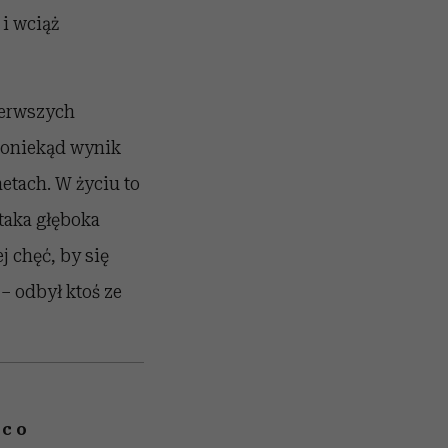
i wciąż
pierwszych
poniekąd wynik
etach. W życiu to
 taka głęboka
j chęć, by się
– odbył ktoś ze
 co