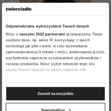
Odpowiedzialne wykorzystanie Twoich danych
Wraz z
naszymi 1022 partnerami
przetwarzamy Twoje
osobiste dane, np. adres IP, korzystając z takich
technologii jak pliki cookie, w celu wyświetlania
ZAMÓW
spersonalizowanych reklam i treści, analizowania tychże,
wychodzenia naprzeciw oczekiwaniom użytkowników i
WYDANIE DRUKOWANE
rozwoju produktów. Masz wybór odnośnie tego, kto
używa Twoich danych i w jakich celach to robi.
E-WYDANIE
Jeśli wyrazisz na to zgodę, chcielibyśmy również:
Gromadzić dane dotyczące Twojej lokalizacji
Zezwól na wszystkie
geograficznej z dokładnością nawet do kilku metrów
Identyfikować Twoje urządzenie, aktywnie
analizując charakteryzującego je zbiory danych
Spersonalizuj