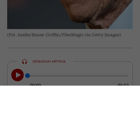
(Fot. Axelle/Bauer-Griffin/FilmMagic via Getty Images)
ODSŁUCHAJ ARTYKUŁ
00:00
05:12
Clint Eastwood nie udaje, że starość jest
łatwa. Jednocześnie od lat przekonuje, że