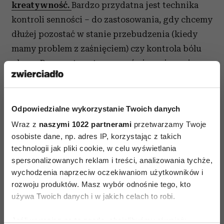
kreatywność.
Bardzo przydatna jest technika
kontroli senności – do zastosowania, gdy chcemy
dłużej pozostać w stanie przebudzenia (kiedy
mamy problem z zaśnięciem) czy kontrola bólu
głowy. Przy systematycznym ćwiczeniu możemy
też kontrolować poważniejsze dolegliwości,
zatrzymać krwawienie, a nawet zredukować do
minimum ból porodowy. Na lepszą pamięć są
Odpowiedzialne wykorzystanie Twoich danych
zakładki pamięci, do natychmiastowego
Wraz z
naszymi 1022 partnerami
przetwarzamy Twoje
uspokojenia się – technika trzech palców. Dla
osobiste dane, np. adres IP, korzystając z takich
technologii jak pliki cookie, w celu wyświetlania
osób zmagających się z nałogiem kontrola
spersonalizowanych reklam i treści, analizowania tychże,
nawyków. Kolejna technika to siła wyobraźni –
wychodzenia naprzeciw oczekiwaniom użytkowników i
poprzez afirmacje, a przede wszystkim poprzez
rozwoju produktów. Masz wybór odnośnie tego, kto
obrazy – wyświetlając sobie regularnie w głowie
używa Twoich danych i w jakich celach to robi.
jakiś film, wcielamy go w życie. O tym, jak dużą
Jeśli wyrazisz na to zgodę, chcielibyśmy również:
wagę przykładał Silva do kreatywności, najlepiej