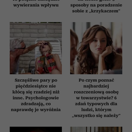
wywierania wpływu
sposoby na poradzenie
sobie z „krzykaczem”
Szczęśliwe pary po
Po czym poznać
pięćdziesiątce nie
najbardziej
kłócą się rzadziej niż
roszczeniową osobę
inne. Psychologowie
w towarzystwie? 6
zdradzają, co
zdań typowych dla
naprawdę je wyróżnia
ludzi, którym
„wszystko się należy”