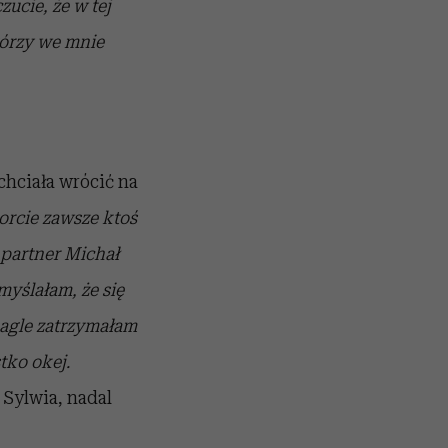
zucie, że w tej
tórzy we mnie
chciała wrócić na
orcie zawsze ktoś
 partner Michał
myślałam, że się
nagle zatrzymałam
stko okej.
Sylwia, nadal