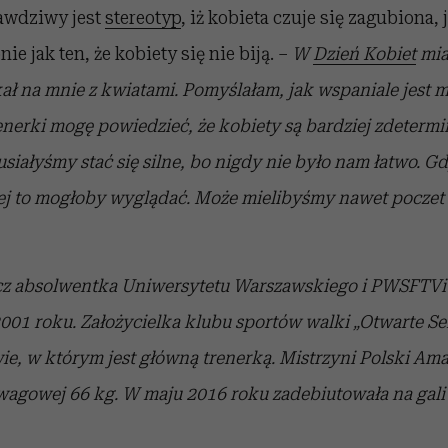
rawdziwy jest
stereotyp
, iż kobieta czuje się zagubiona, 
nie jak ten, że kobiety się nie biją. –
W
Dzień Kobiet
mia
 na mnie z kwiatami. Pomyślałam, jak wspaniale jest mieć
nerki mogę powiedzieć, że kobiety są bardziej zdeterm
ałyśmy stać się silne, bo nigdy nie było nam łatwo. G
zej to mogłoby wyglądać. Może mielibyśmy nawet pocze
cz absolwentka Uniwersytetu Warszawskiego i PWSFTViT
2001 roku. Założycielka klubu sportów walki „Otwarte Se
ie, w którym jest główną trenerką. Mistrzyni Polski Am
 wagowej 66 kg. W maju 2016 roku zadebiutowała na ga