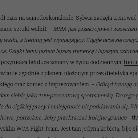
edł
czas na samodoskonalenie
. Sylwia zaczęła trenowa
zane sztuki walki). –
MMA jest przekrojowe i wszechst
j walki, a trening jest wymagający. Ciągle uczę się czeg
a. Dzięki temu jestem lepszą trenerką i lepszym człowi
przyniosła też duże zmiany w życiu codziennym:
treni
ywianie zgodnie z planem ułożonym przez dietetyka sp
iego oraz koniec z imprezowaniem. –
Odkąd trenuję n
yłam siebie jako 100-procentową sportsmenkę. Do tego
t
e do ciężkiej pracy i
umiejętność niepoddawania się
. W
owa, potrzebna, żeby przekraczać kolejne granice
– tł
skim WCA Fight Team. Jest tam jedyną kobietą, bije si