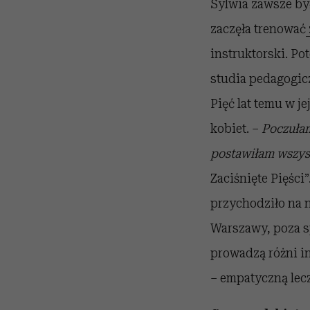
Sylwia zawsze był
zaczęła trenować
instruktorski. Po
studia pedagogicz
Pięć lat temu w j
kobiet. –
Poczułam
postawiłam wszys
Zaciśnięte Pięści
przychodziło na n
Warszawy, poza sp
prowadzą różni in
– empatyczną lecz