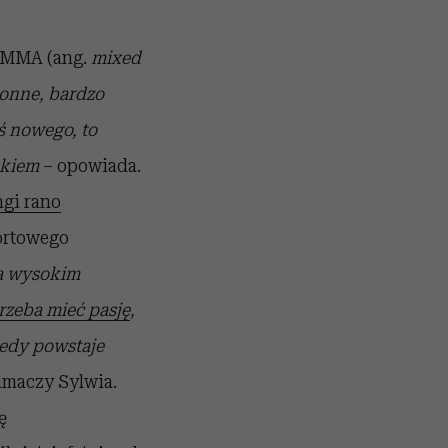
ć MMA (ang.
mixed
ronne, bardzo
oś nowego, to
ekiem
– opowiada.
ngi rano
ortowego
a wysokim
rzeba mieć pasję
,
tedy powstaje
umaczy Sylwia.
ę