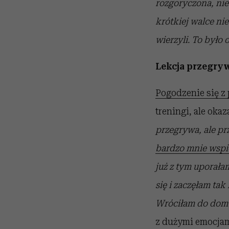
rozgoryczona, ni
krótkiej walce ni
wierzyli. To było
Lekcja przegry
Pogodzenie się z
treningi, ale oka
przegrywa, ale pr
bardzo mnie wspi
już z tym uporała
się i zaczęłam tak
Wróciłam do domu 
z dużymi emocjam