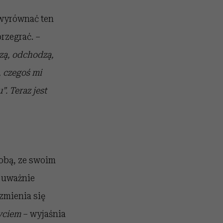
wyrównać ten
przegrać. –
zą, odchodzą,
, czegoś mi
. Teraz jest
sobą, ze swoim
, uważnie
zmienia się
yciem
– wyjaśnia