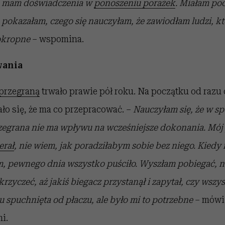
e mam doświadczenia w
ponoszeniu porażek
. Miałam poc
e pokazałam, czego się nauczyłam, że zawiodłam ludzi, k
 okropne
– wspomina.
wania
 przegraną
trwało prawie pół roku. Na początku od razu 
zało się, że ma co przepracować. –
Nauczyłam się, że w sp
zegrana nie ma wpływu na wcześniejsze dokonania. Mój
erał
, nie wiem, jak poradziłabym sobie bez niego. Kiedy 
m, pewnego dnia wszystko puściło. Wyszłam pobiegać, 
 krzyczeć, aż jakiś biegacz przystanął i zapytał, czy wszy
spuchnięta od płaczu, ale było mi to potrzebne
– mówi 
i.