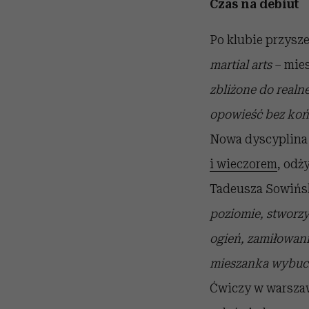
Czas na debiut
Po klubie przysz
martial arts
– mies
zbliżone do realne
opowieść bez końc
Nowa dyscyplina 
i wieczorem
, odż
Tadeusza Sowińsk
poziomie, stworz
ogień, zamiłowani
mieszanka wybuch
Ćwiczy w warszaw