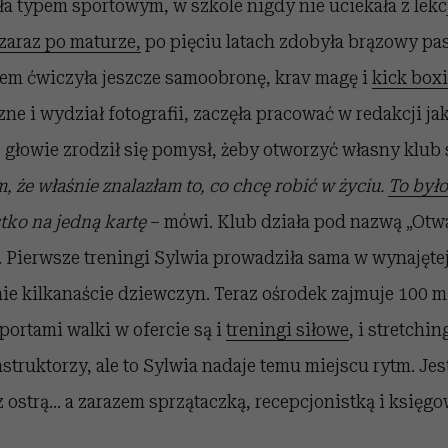
a typem sportowym, w szkole nigdy nie uciekała z lekc
zaraz po maturze,
po pięciu latach zdobyła brązowy pas 
tem ćwiczyła jeszcze samoobronę, krav magę i
kick box
ne i wydział fotografii, zaczęła pracować w redakcji ja
ej głowie zrodził się pomysł, żeby otworzyć własny klub
, że właśnie znalazłam to, co chcę robić w życiu.
To był
tko na jedną kartę
– mówi. Klub działa pod nazwą „Otwa
”. Pierwsze treningi Sylwia prowadziła sama w wynajęte
ie kilkanaście dziewczyn. Teraz ośrodek zajmuje 100 
ortami walki w ofercie są i
treningi siłowe
, i stretchin
struktorzy, ale to Sylwia nadaje temu miejscu rytm. Jes
 ostrą… a zarazem sprzątaczką, recepcjonistką i księgo