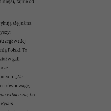
niejsi, fajnie od
kują się już na
łyszy:
strzegł w niej
nią Polski. To
iał w gali
brze
omych. „
Na
aciła równowagę,
mu wdzięczna, bo
. Byłam