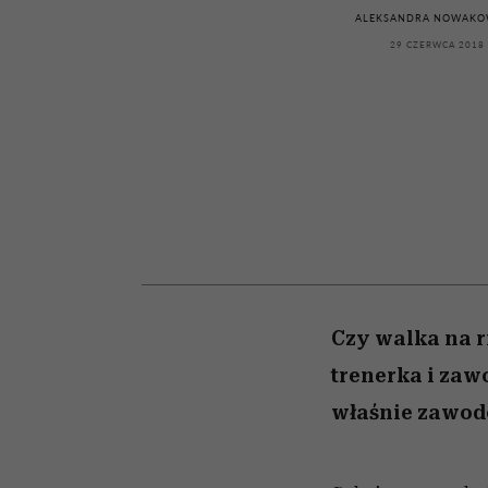
kawę z Kasią Miller”, s.
girls”
ALEKSANDRA NOWAKO
odc. 7]
29 CZERWCA 2018
Czy walka na r
trenerka i zaw
właśnie zawodo