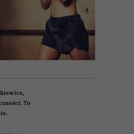
nił
relację z pieniędzmi
ane
zonu
zkiewicz,
czności. To
ie.