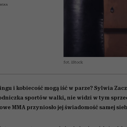
 5,
kwestie, o których wciąż
skutki dla związku i dla
Miller s. 5, odc. 6]
Raport Lyst ujaw
WSKA
boimy się mówić
partnerki
najbardziej pożąd
ubrania i marki se
fot. iStock
ingu i kobiecość mogą iść w parze? Sylwia Zac
odniczka sportów walki, nie widzi w tym sprze
we MMA przyniosło jej świadomość samej sieb