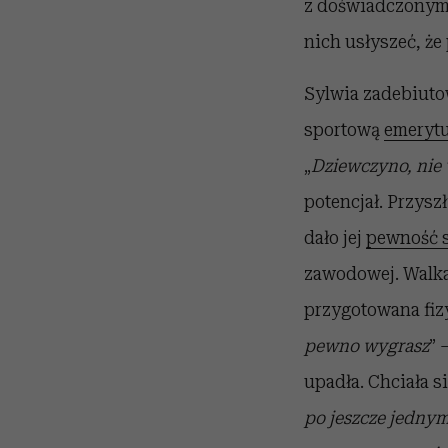
z doświadczonymi 
nich usłyszeć, że
Sylwia zadebiuto
sportową
emeryt
„
Dziewczyno, nie 
potencjał. Przysz
dało jej
pewność s
zawodowej. Walka
przygotowana fiz
pewno wygrasz
” 
upadła. Chciała s
po jeszcze jednym