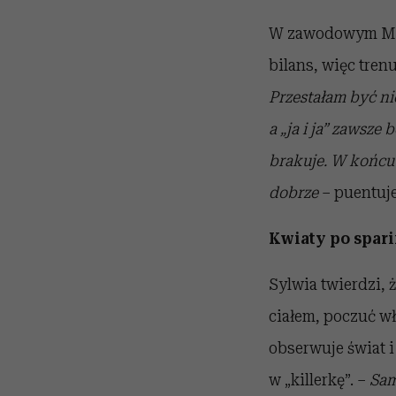
W zawodowym MMA 
bilans, więc trenu
Przestałam być ni
a „ja i ja” zawsze
brakuje. W końcu s
dobrze
– puentuje
Kwiaty po spar
Sylwia twierdzi, ż
ciałem, poczuć w
obserwuje świat i
w „killerkę”. –
Sam