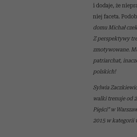
i dodaje, że niep
niej faceta. Podob
domu Michał czekał
Z perspektywy tre
zmotywowane. Musi
patriarchat, inac
polskich!
Sylwia Zaczkiewi
walki trenuje od 
Pięści” w Warszaw
2015 w kategorii