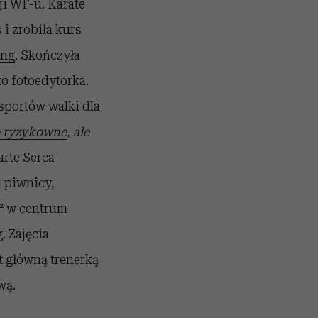
ji WF-u. Karate
i zrobiła kurs
ing
. Skończyła
ko fotoedytorka.
 sportów walki dla
o ryzykowne
, ale
rte Serca
j piwnicy,
m² w centrum
g. Zajęcia
t główną trenerką
wą.