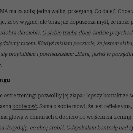
ma za sobą jedną walkę, przegraną. Co dalej? Chce 
je, żeby wygrać, ale teraz już dopuszcza myśl, że może 
edobra dla siebie.
O siebie trzeba dbać
. Ludzie przychod
 będziemy razem. Kiedyś miałam poczucie, że jestem słaba
ię przytuliłam i powiedziałam: „Stara, jesteś w porządku”
.
ingu
e ostre treningi pozwoliły jej złapać lepszy kontakt ze 
łasną
kobiecość
. Sama o sobie mówi, że jest refleksyjna
 ma głowę w chmurach a dopiero po wejściu na trening 
a decyduję, co chcę zrobić. Odzyskałam kontrolę nad ż