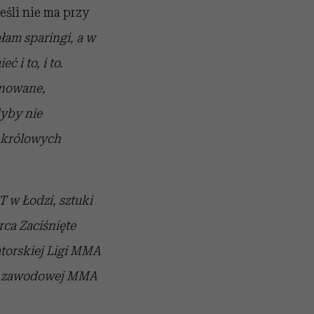
jeśli nie ma przy
łam sparingi, a w
 i to, i to.
inowane,
dyby nie
t królowych
 w Łodzi, sztuki
rca Zaciśnięte
atorskiej Ligi MMA
li zawodowej MMA