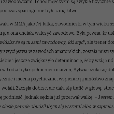
zawodowcami. I choć mężczyźni są zwykle fizycznie sil
 podczas sparingu nie było z nią łatwo.
wała w MMA jako 34-latka, zawodniczki w tym wieku szy
urę
, a ona chciała walczyć zawodowo. Była pewna, że us
widzisz że są tu sami zawodowcy, idź stąd
”, ale trener do
ły zwycięstwa w zawodach amatorskich, została mistrzy
iebie
i jeszcze zwiększyło determinację, żeby wziąć udz
 w Łodzi była spełnieniem marzeń, Sylwia czuła się do
ycznie i mocna psychicznie, wspierało ją mnóstwo znaj
– wołali. Zaczęła dobrze, ale dała się trafić w głowę, str
ię podnieść, jednak sędzia już przerwał walkę. – J
estem 
 ciosie pewnie obudziłabym się w szatni albo w szpitalu