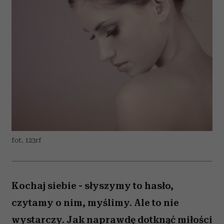
fot. 123rf
Kochaj siebie - słyszymy to hasło,
czytamy o nim, myślimy. Ale to nie
wystarczy. Jak naprawdę dotknąć miłości