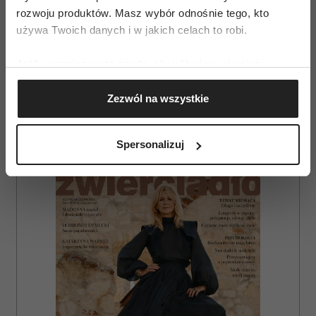
Odpowiedzi na te pytania znasz tylko ty.
rozwoju produktów. Masz wybór odnośnie tego, kto
używa Twoich danych i w jakich celach to robi.
Samotne chwile - nie bój się ich -
TUTAJ
Jeśli wyrazisz na to zgodę, chcielibyśmy również:
Gromadzić dane dotyczące Twojej lokalizacji
Zezwól na wszystkie
geograficznej z dokładnością nawet do kilku metrów
Identyfikować Twoje urządzenie, aktywnie
analizując charakteryzującego je zbiory danych
Spersonalizuj
(fingerprinting, czyli wirtualny odcisk palca)
AUTOPROMOCJA
Dowiedz się więcej odnośnie tego, jak Twoje osobiste
dane są przetwarzane oraz ustaw własne preferencje w
sekcji szczegółów
. W Deklaracji plików cookie możesz
zmienić lub wycofać swoją zgodę w dowolnej chwili.
Wykorzystujemy pliki cookie do spersonalizowania treści
i reklam, aby oferować funkcje społecznościowe i
analizować ruch w naszej witrynie. Informacje o tym, jak
korzystasz z naszej witryny, udostępniamy partnerom