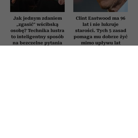
Jak jednym zdaniem
Clint Eastwood ma 96
„zgasić” wścibską
lat i nie lukruje
osobę? Technika lustra
starości. Tych 5 zasad
to inteligentny sposób
pomaga mu dobrze żyć
na bezczelne pytania
mimo upływu lat
Jak zatrzymać myśli
Trzy rzeczy, których
depresyjne, zanim
narcyz nie potrafi
rozwinie się choroba?
udawać, nawet gdy
Psycholog tłumaczy,
bardzo się stara.