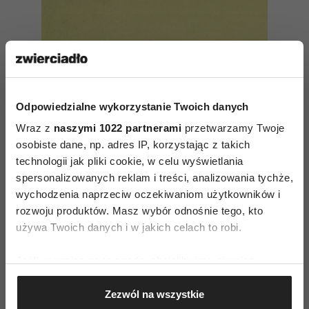
Odpowiedzialne wykorzystanie Twoich danych
Wraz z
naszymi 1022 partnerami
przetwarzamy Twoje
osobiste dane, np. adres IP, korzystając z takich
technologii jak pliki cookie, w celu wyświetlania
spersonalizowanych reklam i treści, analizowania tychże,
wychodzenia naprzeciw oczekiwaniom użytkowników i
rozwoju produktów. Masz wybór odnośnie tego, kto
używa Twoich danych i w jakich celach to robi.
Toksyczny optymizm. Dlaczego
jesteśmy zmęczeni pozytywnym
Jeśli wyrazisz na to zgodę, chcielibyśmy również:
myśleniem?
Gromadzić dane dotyczące Twojej lokalizacji
Zezwól na wszystkie
geograficznej z dokładnością nawet do kilku metrów